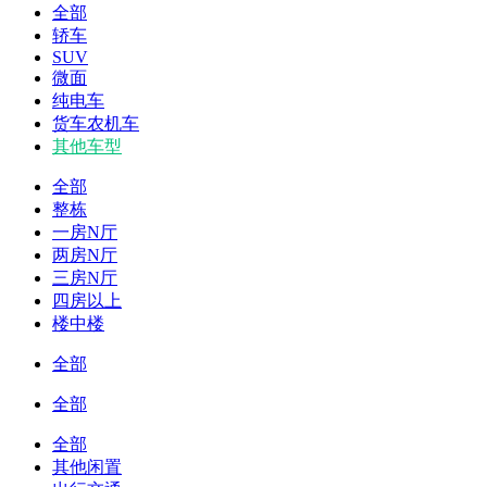
全部
轿车
SUV
微面
纯电车
货车农机车
其他车型
全部
整栋
一房N厅
两房N厅
三房N厅
四房以上
楼中楼
全部
全部
全部
其他闲置