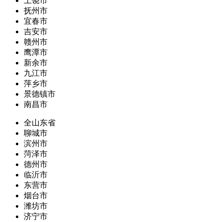
上饶市
抚州市
宜春市
吉安市
赣州市
鹰潭市
新余市
九江市
萍乡市
景德镇市
南昌市
全山东省
聊城市
滨州市
菏泽市
德州市
临沂市
东营市
烟台市
潍坊市
济宁市