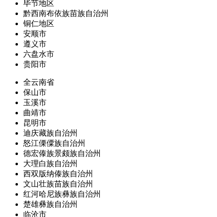
毕节地区
黔西南布依族苗族自治州
铜仁地区
安顺市
遵义市
六盘水市
贵阳市
全云南省
保山市
玉溪市
曲靖市
昆明市
迪庆藏族自治州
怒江傈僳族自治州
德宏傣族景颇族自治州
大理白族自治州
西双版纳傣族自治州
文山壮族苗族自治州
红河哈尼族彝族自治州
楚雄彝族自治州
临沧市