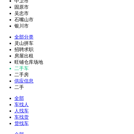
中卫市
固原市
吴忠市
石嘴山市
银川市
全部分类
灵山拼车
招聘求职
房屋出租
旺铺仓库场地
二手车
二手房
供应信息
二手
全部
车找人
人找车
车找货
货找车