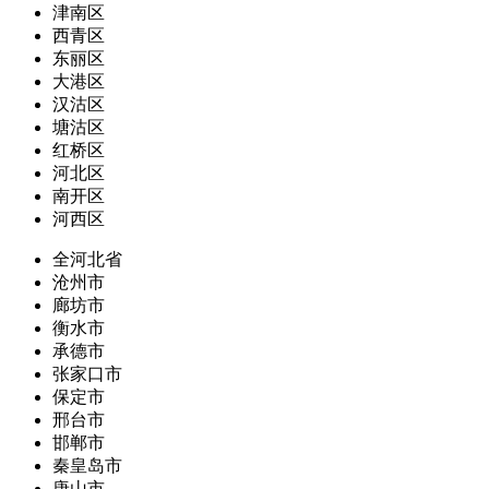
津南区
西青区
东丽区
大港区
汉沽区
塘沽区
红桥区
河北区
南开区
河西区
全河北省
沧州市
廊坊市
衡水市
承德市
张家口市
保定市
邢台市
邯郸市
秦皇岛市
唐山市