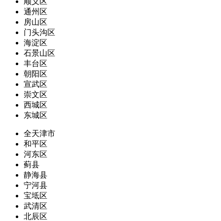
顺义区
通州区
房山区
门头沟区
海淀区
石景山区
丰台区
朝阳区
宣武区
崇文区
西城区
东城区
全天津市
和平区
河东区
蓟县
静海县
宁河县
宝坻区
武清区
北辰区