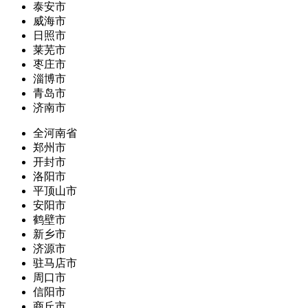
泰安市
威海市
日照市
莱芜市
枣庄市
淄博市
青岛市
济南市
全河南省
郑州市
开封市
洛阳市
平顶山市
安阳市
鹤壁市
新乡市
济源市
驻马店市
周口市
信阳市
商丘市