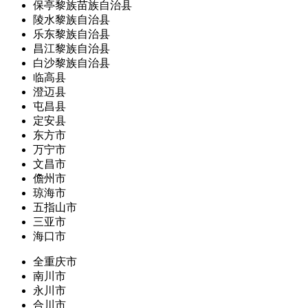
保亭黎族苗族自治县
陵水黎族自治县
乐东黎族自治县
昌江黎族自治县
白沙黎族自治县
临高县
澄迈县
屯昌县
定安县
东方市
万宁市
文昌市
儋州市
琼海市
五指山市
三亚市
海口市
全重庆市
南川市
永川市
合川市