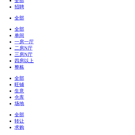
全部
招聘
全部
全部
单间
一房一厅
二房N厅
三房N厅
四房以上
整栋
全部
旺铺
生意
仓库
场地
全部
转让
求购