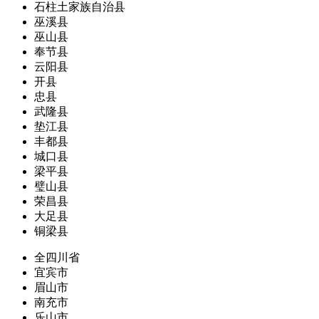
石柱土家族自治县
巫溪县
巫山县
奉节县
云阳县
开县
忠县
武隆县
垫江县
丰都县
城口县
梁平县
璧山县
荣昌县
大足县
铜梁县
全四川省
宜宾市
眉山市
南充市
乐山市