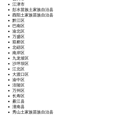
江津市
彭水苗族土家族自治县
酉阳土家族苗族自治县
黔江区
巴南区
渝北区
万盛区
双桥区
北碚区
南岸区
九龙坡区
沙坪坝区
江北区
大渡口区
渝中区
涪陵区
万州区
长寿区
綦江县
潼南县
秀山土家族苗族自治县