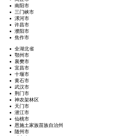
南阳市
三门峡市
漯河市
许昌市
濮阳市
焦作市
全湖北省
鄂州市
襄樊市
宜昌市
十堰市
黄石市
武汉市
荆门市
神农架林区
天门市
潜江市
仙桃市
恩施土家族苗族自治州
随州市