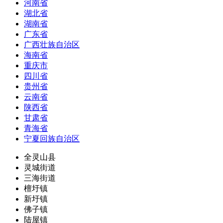
河南省
湖北省
湖南省
广东省
广西壮族自治区
海南省
重庆市
四川省
贵州省
云南省
陕西省
甘肃省
青海省
宁夏回族自治区
全灵山县
灵城街道
三海街道
檀圩镇
新圩镇
佛子镇
陆屋镇