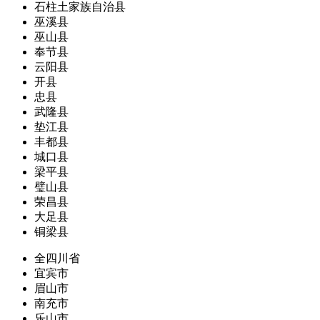
石柱土家族自治县
巫溪县
巫山县
奉节县
云阳县
开县
忠县
武隆县
垫江县
丰都县
城口县
梁平县
璧山县
荣昌县
大足县
铜梁县
全四川省
宜宾市
眉山市
南充市
乐山市