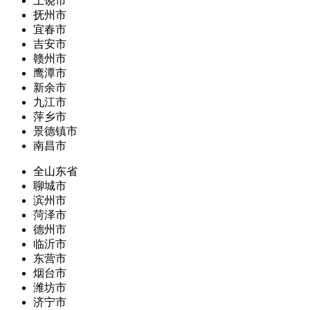
上饶市
抚州市
宜春市
吉安市
赣州市
鹰潭市
新余市
九江市
萍乡市
景德镇市
南昌市
全山东省
聊城市
滨州市
菏泽市
德州市
临沂市
东营市
烟台市
潍坊市
济宁市