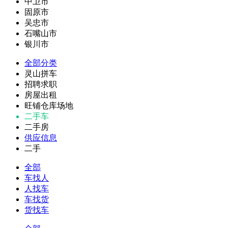
中卫市
固原市
吴忠市
石嘴山市
银川市
全部分类
灵山拼车
招聘求职
房屋出租
旺铺仓库场地
二手车
二手房
供应信息
二手
全部
车找人
人找车
车找货
货找车