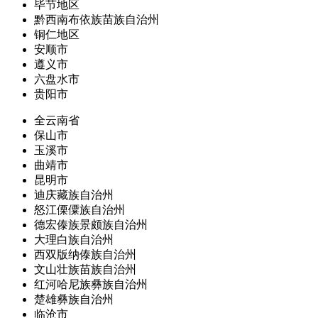
毕节地区
黔西南布依族苗族自治州
铜仁地区
安顺市
遵义市
六盘水市
贵阳市
全云南省
保山市
玉溪市
曲靖市
昆明市
迪庆藏族自治州
怒江傈僳族自治州
德宏傣族景颇族自治州
大理白族自治州
西双版纳傣族自治州
文山壮族苗族自治州
红河哈尼族彝族自治州
楚雄彝族自治州
临沧市