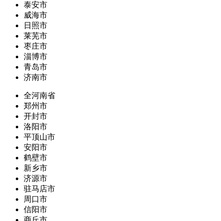
泰安市
威海市
日照市
莱芜市
枣庄市
淄博市
青岛市
济南市
全河南省
郑州市
开封市
洛阳市
平顶山市
安阳市
鹤壁市
新乡市
济源市
驻马店市
周口市
信阳市
商丘市