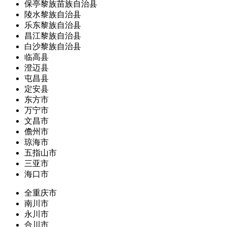
保亭黎族苗族自治县
陵水黎族自治县
乐东黎族自治县
昌江黎族自治县
白沙黎族自治县
临高县
澄迈县
屯昌县
定安县
东方市
万宁市
文昌市
儋州市
琼海市
五指山市
三亚市
海口市
全重庆市
南川市
永川市
合川市