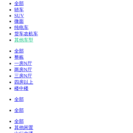
全部
轿车
SUV
微面
纯电车
货车农机车
其他车型
全部
整栋
一房N厅
两房N厅
三房N厅
四房以上
楼中楼
全部
全部
全部
其他闲置