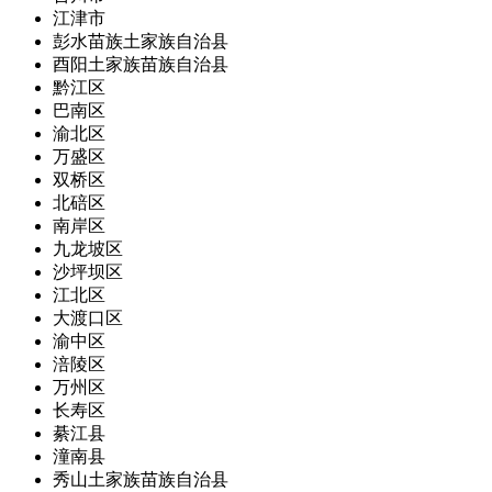
江津市
彭水苗族土家族自治县
酉阳土家族苗族自治县
黔江区
巴南区
渝北区
万盛区
双桥区
北碚区
南岸区
九龙坡区
沙坪坝区
江北区
大渡口区
渝中区
涪陵区
万州区
长寿区
綦江县
潼南县
秀山土家族苗族自治县