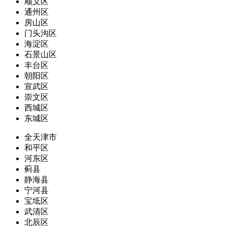
顺义区
通州区
房山区
门头沟区
海淀区
石景山区
丰台区
朝阳区
宣武区
崇文区
西城区
东城区
全天津市
和平区
河东区
蓟县
静海县
宁河县
宝坻区
武清区
北辰区