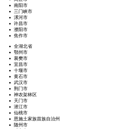
南阳市
三门峡市
漯河市
许昌市
濮阳市
焦作市
全湖北省
鄂州市
襄樊市
宜昌市
十堰市
黄石市
武汉市
荆门市
神农架林区
天门市
潜江市
仙桃市
恩施土家族苗族自治州
随州市