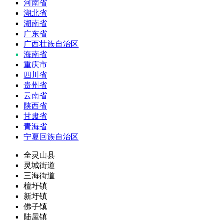
河南省
湖北省
湖南省
广东省
广西壮族自治区
海南省
重庆市
四川省
贵州省
云南省
陕西省
甘肃省
青海省
宁夏回族自治区
全灵山县
灵城街道
三海街道
檀圩镇
新圩镇
佛子镇
陆屋镇