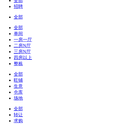
全部
招聘
全部
全部
单间
一房一厅
二房N厅
三房N厅
四房以上
整栋
全部
旺铺
生意
仓库
场地
全部
转让
求购