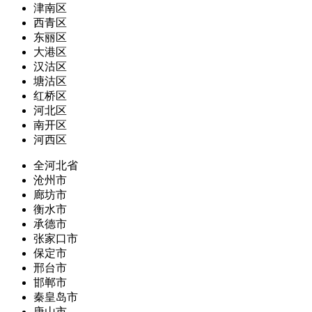
津南区
西青区
东丽区
大港区
汉沽区
塘沽区
红桥区
河北区
南开区
河西区
全河北省
沧州市
廊坊市
衡水市
承德市
张家口市
保定市
邢台市
邯郸市
秦皇岛市
唐山市