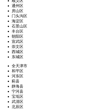
顺义区
通州区
房山区
门头沟区
海淀区
石景山区
丰台区
朝阳区
宣武区
崇文区
西城区
东城区
全天津市
和平区
河东区
蓟县
静海县
宁河县
宝坻区
武清区
北辰区