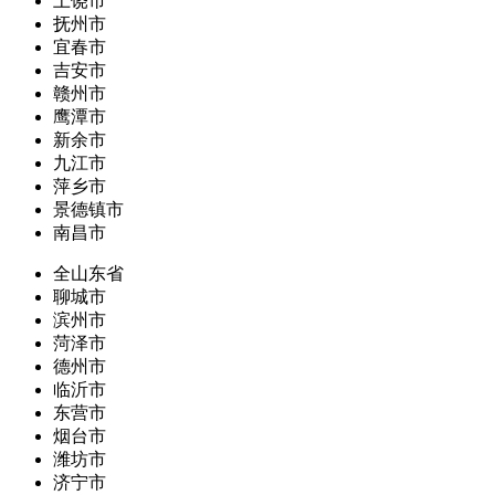
上饶市
抚州市
宜春市
吉安市
赣州市
鹰潭市
新余市
九江市
萍乡市
景德镇市
南昌市
全山东省
聊城市
滨州市
菏泽市
德州市
临沂市
东营市
烟台市
潍坊市
济宁市