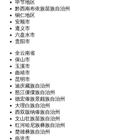
毕节地区
黔西南布依族苗族自治州
铜仁地区
安顺市
遵义市
六盘水市
贵阳市
全云南省
保山市
玉溪市
曲靖市
昆明市
迪庆藏族自治州
怒江傈僳族自治州
德宏傣族景颇族自治州
大理白族自治州
西双版纳傣族自治州
文山壮族苗族自治州
红河哈尼族彝族自治州
楚雄彝族自治州
临沧市