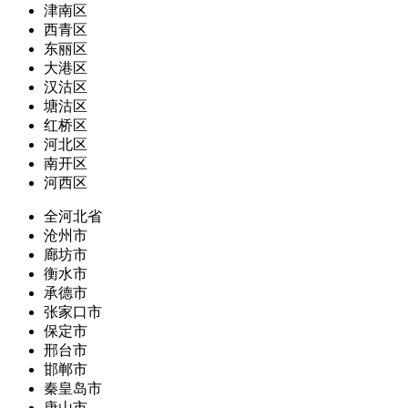
津南区
西青区
东丽区
大港区
汉沽区
塘沽区
红桥区
河北区
南开区
河西区
全河北省
沧州市
廊坊市
衡水市
承德市
张家口市
保定市
邢台市
邯郸市
秦皇岛市
唐山市