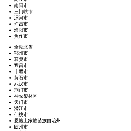
南阳市
三门峡市
漯河市
许昌市
濮阳市
焦作市
全湖北省
鄂州市
襄樊市
宜昌市
十堰市
黄石市
武汉市
荆门市
神农架林区
天门市
潜江市
仙桃市
恩施土家族苗族自治州
随州市