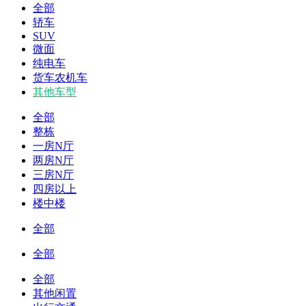
全部
轿车
SUV
微面
纯电车
货车农机车
其他车型
全部
整栋
一房N厅
两房N厅
三房N厅
四房以上
楼中楼
全部
全部
全部
其他闲置