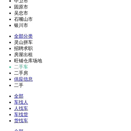
中卫市
固原市
吴忠市
石嘴山市
银川市
全部分类
灵山拼车
招聘求职
房屋出租
旺铺仓库场地
二手车
二手房
供应信息
二手
全部
车找人
人找车
车找货
货找车