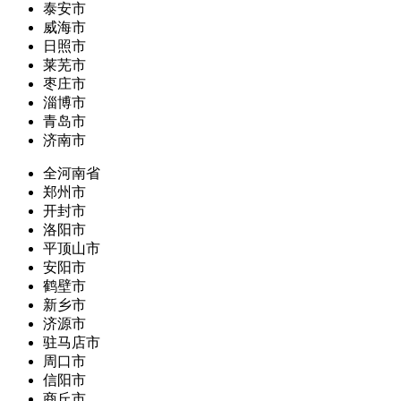
泰安市
威海市
日照市
莱芜市
枣庄市
淄博市
青岛市
济南市
全河南省
郑州市
开封市
洛阳市
平顶山市
安阳市
鹤壁市
新乡市
济源市
驻马店市
周口市
信阳市
商丘市