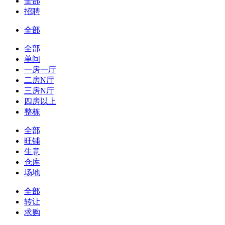
全部
招聘
全部
全部
单间
一房一厅
二房N厅
三房N厅
四房以上
整栋
全部
旺铺
生意
仓库
场地
全部
转让
求购