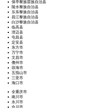
保亭黎族苗族自治县
陵水黎族自治县
乐东黎族自治县
昌江黎族自治县
白沙黎族自治县
临高县
澄迈县
屯昌县
定安县
东方市
万宁市
文昌市
儋州市
琼海市
五指山市
三亚市
海口市
全重庆市
南川市
永川市
合川市