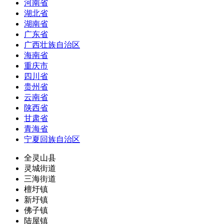
河南省
湖北省
湖南省
广东省
广西壮族自治区
海南省
重庆市
四川省
贵州省
云南省
陕西省
甘肃省
青海省
宁夏回族自治区
全灵山县
灵城街道
三海街道
檀圩镇
新圩镇
佛子镇
陆屋镇