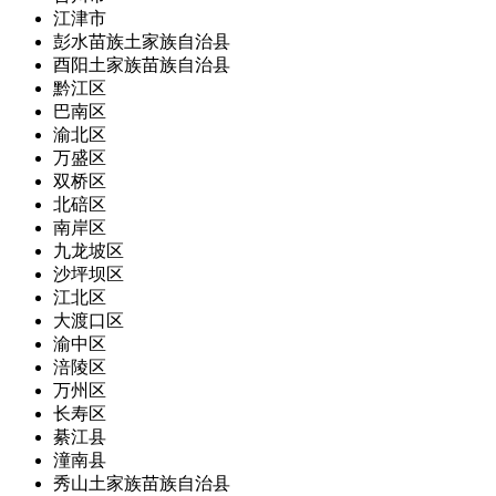
江津市
彭水苗族土家族自治县
酉阳土家族苗族自治县
黔江区
巴南区
渝北区
万盛区
双桥区
北碚区
南岸区
九龙坡区
沙坪坝区
江北区
大渡口区
渝中区
涪陵区
万州区
长寿区
綦江县
潼南县
秀山土家族苗族自治县