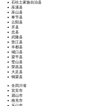
石柱土家族自治县
巫溪县
巫山县
奉节县
云阳县
开县
忠县
武隆县
垫江县
丰都县
城口县
梁平县
璧山县
荣昌县
大足县
铜梁县
全四川省
宜宾市
眉山市
南充市
乐山市