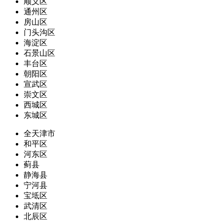
顺义区
通州区
房山区
门头沟区
海淀区
石景山区
丰台区
朝阳区
宣武区
崇文区
西城区
东城区
全天津市
和平区
河东区
蓟县
静海县
宁河县
宝坻区
武清区
北辰区