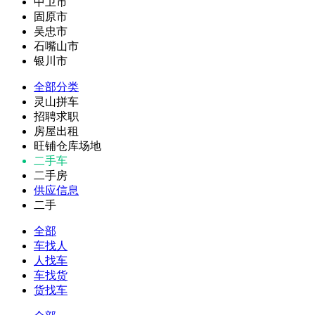
中卫市
固原市
吴忠市
石嘴山市
银川市
全部分类
灵山拼车
招聘求职
房屋出租
旺铺仓库场地
二手车
二手房
供应信息
二手
全部
车找人
人找车
车找货
货找车