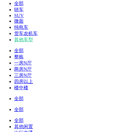
全部
轿车
SUV
微面
纯电车
货车农机车
其他车型
全部
整栋
一房N厅
两房N厅
三房N厅
四房以上
楼中楼
全部
全部
全部
其他闲置