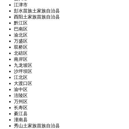
江津市
彭水苗族土家族自治县
酉阳土家族苗族自治县
黔江区
巴南区
渝北区
万盛区
双桥区
北碚区
南岸区
九龙坡区
沙坪坝区
江北区
大渡口区
渝中区
涪陵区
万州区
长寿区
綦江县
潼南县
秀山土家族苗族自治县