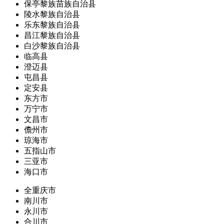
保亭黎族苗族自治县
陵水黎族自治县
乐东黎族自治县
昌江黎族自治县
白沙黎族自治县
临高县
澄迈县
屯昌县
定安县
东方市
万宁市
文昌市
儋州市
琼海市
五指山市
三亚市
海口市
全重庆市
南川市
永川市
合川市