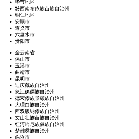
毕节地区
黔西南布依族苗族自治州
铜仁地区
安顺市
遵义市
六盘水市
贵阳市
全云南省
保山市
玉溪市
曲靖市
昆明市
迪庆藏族自治州
怒江傈僳族自治州
德宏傣族景颇族自治州
大理白族自治州
西双版纳傣族自治州
文山壮族苗族自治州
红河哈尼族彝族自治州
楚雄彝族自治州
临沧市