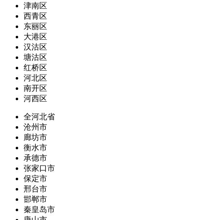
津南区
西青区
东丽区
大港区
汉沽区
塘沽区
红桥区
河北区
南开区
河西区
全河北省
沧州市
廊坊市
衡水市
承德市
张家口市
保定市
邢台市
邯郸市
秦皇岛市
唐山市