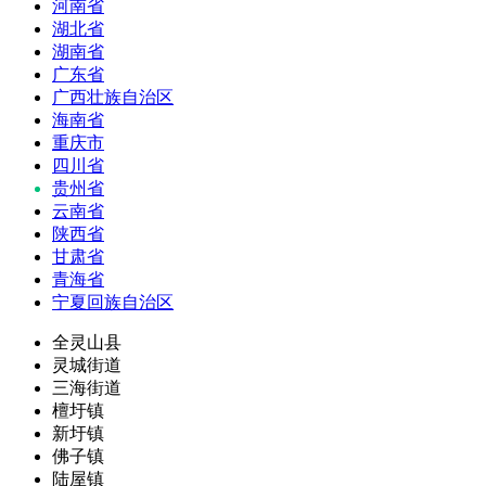
河南省
湖北省
湖南省
广东省
广西壮族自治区
海南省
重庆市
四川省
贵州省
云南省
陕西省
甘肃省
青海省
宁夏回族自治区
全灵山县
灵城街道
三海街道
檀圩镇
新圩镇
佛子镇
陆屋镇