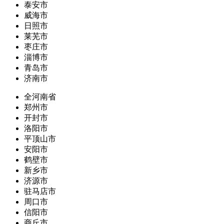
泰安市
威海市
日照市
莱芜市
枣庄市
淄博市
青岛市
济南市
全河南省
郑州市
开封市
洛阳市
平顶山市
安阳市
鹤壁市
新乡市
济源市
驻马店市
周口市
信阳市
商丘市