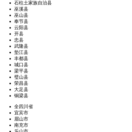
石柱土家族自治县
巫溪县
巫山县
奉节县
云阳县
开县
忠县
武隆县
垫江县
丰都县
城口县
梁平县
璧山县
荣昌县
大足县
铜梁县
全四川省
宜宾市
眉山市
南充市
乐山市