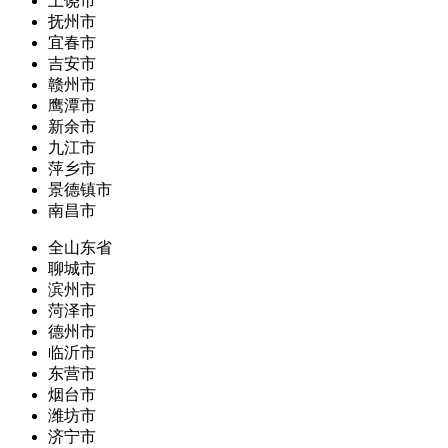
上饶市
抚州市
宜春市
吉安市
赣州市
鹰潭市
新余市
九江市
萍乡市
景德镇市
南昌市
全山东省
聊城市
滨州市
菏泽市
德州市
临沂市
东营市
烟台市
潍坊市
济宁市