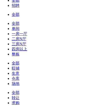
全部
招聘
全部
全部
单间
一房一厅
二房N厅
三房N厅
四房以上
整栋
全部
旺铺
生意
仓库
场地
全部
转让
求购