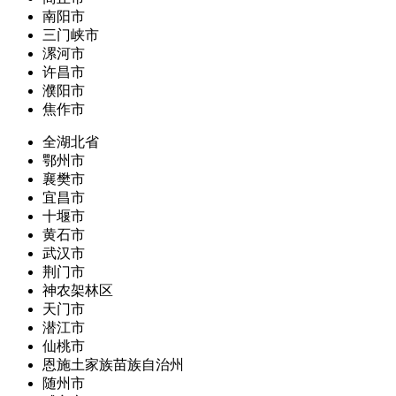
南阳市
三门峡市
漯河市
许昌市
濮阳市
焦作市
全湖北省
鄂州市
襄樊市
宜昌市
十堰市
黄石市
武汉市
荆门市
神农架林区
天门市
潜江市
仙桃市
恩施土家族苗族自治州
随州市