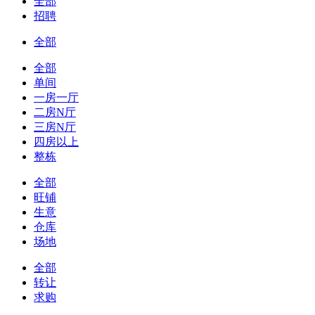
全部
招聘
全部
全部
单间
一房一厅
二房N厅
三房N厅
四房以上
整栋
全部
旺铺
生意
仓库
场地
全部
转让
求购