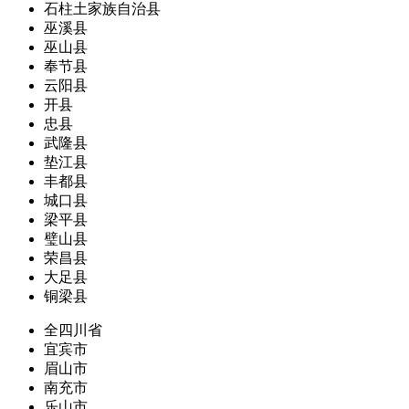
石柱土家族自治县
巫溪县
巫山县
奉节县
云阳县
开县
忠县
武隆县
垫江县
丰都县
城口县
梁平县
璧山县
荣昌县
大足县
铜梁县
全四川省
宜宾市
眉山市
南充市
乐山市