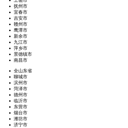
上饶市
抚州市
宜春市
吉安市
赣州市
鹰潭市
新余市
九江市
萍乡市
景德镇市
南昌市
全山东省
聊城市
滨州市
菏泽市
德州市
临沂市
东营市
烟台市
潍坊市
济宁市