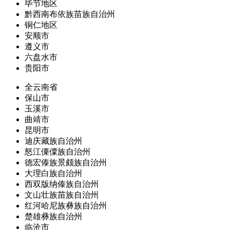
毕节地区
黔西南布依族苗族自治州
铜仁地区
安顺市
遵义市
六盘水市
贵阳市
全云南省
保山市
玉溪市
曲靖市
昆明市
迪庆藏族自治州
怒江傈僳族自治州
德宏傣族景颇族自治州
大理白族自治州
西双版纳傣族自治州
文山壮族苗族自治州
红河哈尼族彝族自治州
楚雄彝族自治州
临沧市