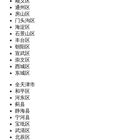
顺义区
通州区
房山区
门头沟区
海淀区
石景山区
丰台区
朝阳区
宣武区
崇文区
西城区
东城区
全天津市
和平区
河东区
蓟县
静海县
宁河县
宝坻区
武清区
北辰区