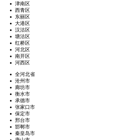
津南区
西青区
东丽区
大港区
汉沽区
塘沽区
红桥区
河北区
南开区
河西区
全河北省
沧州市
廊坊市
衡水市
承德市
张家口市
保定市
邢台市
邯郸市
秦皇岛市
唐山市