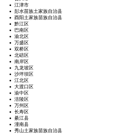
江津市
彭水苗族土家族自治县
酉阳土家族苗族自治县
黔江区
巴南区
渝北区
万盛区
双桥区
北碚区
南岸区
九龙坡区
沙坪坝区
江北区
大渡口区
渝中区
涪陵区
万州区
长寿区
綦江县
潼南县
秀山土家族苗族自治县