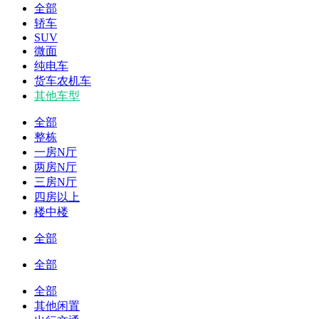
全部
轿车
SUV
微面
纯电车
货车农机车
其他车型
全部
整栋
一房N厅
两房N厅
三房N厅
四房以上
楼中楼
全部
全部
全部
其他闲置