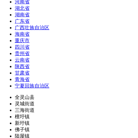
河南省
湖北省
湖南省
广东省
广西壮族自治区
海南省
重庆市
四川省
贵州省
云南省
陕西省
甘肃省
青海省
宁夏回族自治区
全灵山县
灵城街道
三海街道
檀圩镇
新圩镇
佛子镇
陆屋镇