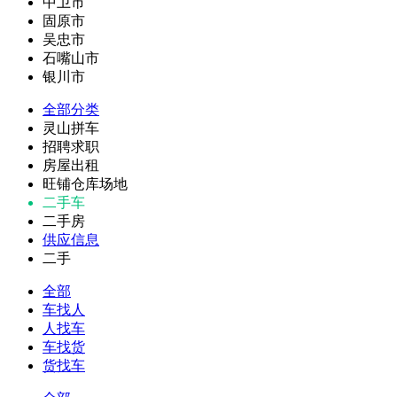
中卫市
固原市
吴忠市
石嘴山市
银川市
全部分类
灵山拼车
招聘求职
房屋出租
旺铺仓库场地
二手车
二手房
供应信息
二手
全部
车找人
人找车
车找货
货找车