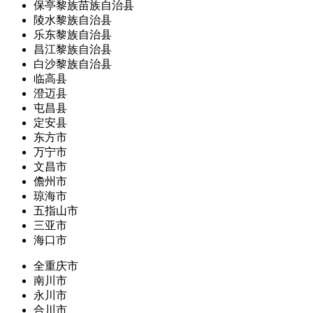
保亭黎族苗族自治县
陵水黎族自治县
乐东黎族自治县
昌江黎族自治县
白沙黎族自治县
临高县
澄迈县
屯昌县
定安县
东方市
万宁市
文昌市
儋州市
琼海市
五指山市
三亚市
海口市
全重庆市
南川市
永川市
合川市