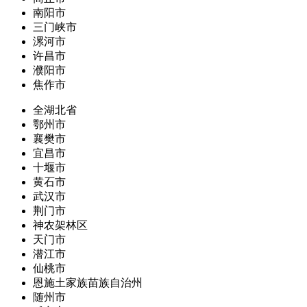
南阳市
三门峡市
漯河市
许昌市
濮阳市
焦作市
全湖北省
鄂州市
襄樊市
宜昌市
十堰市
黄石市
武汉市
荆门市
神农架林区
天门市
潜江市
仙桃市
恩施土家族苗族自治州
随州市