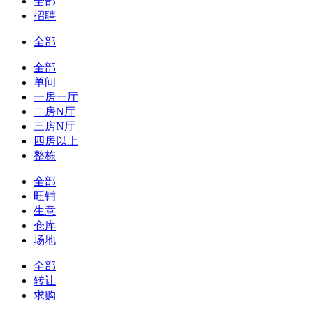
全部
招聘
全部
全部
单间
一房一厅
二房N厅
三房N厅
四房以上
整栋
全部
旺铺
生意
仓库
场地
全部
转让
求购