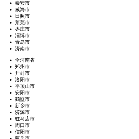
泰安市
威海市
日照市
莱芜市
枣庄市
淄博市
青岛市
济南市
全河南省
郑州市
开封市
洛阳市
平顶山市
安阳市
鹤壁市
新乡市
济源市
驻马店市
周口市
信阳市
商丘市