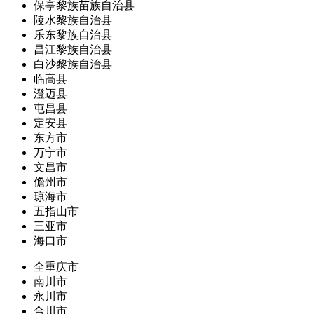
保亭黎族苗族自治县
陵水黎族自治县
乐东黎族自治县
昌江黎族自治县
白沙黎族自治县
临高县
澄迈县
屯昌县
定安县
东方市
万宁市
文昌市
儋州市
琼海市
五指山市
三亚市
海口市
全重庆市
南川市
永川市
合川市