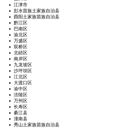
江津市
彭水苗族土家族自治县
酉阳土家族苗族自治县
黔江区
巴南区
渝北区
万盛区
双桥区
北碚区
南岸区
九龙坡区
沙坪坝区
江北区
大渡口区
渝中区
涪陵区
万州区
长寿区
綦江县
潼南县
秀山土家族苗族自治县