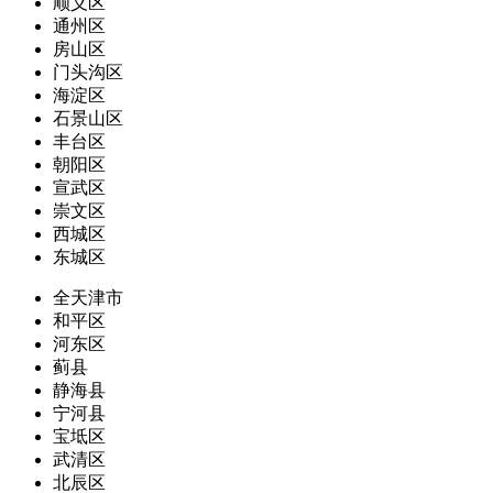
顺义区
通州区
房山区
门头沟区
海淀区
石景山区
丰台区
朝阳区
宣武区
崇文区
西城区
东城区
全天津市
和平区
河东区
蓟县
静海县
宁河县
宝坻区
武清区
北辰区