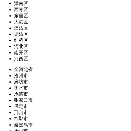
津南区
西青区
东丽区
大港区
汉沽区
塘沽区
红桥区
河北区
南开区
河西区
全河北省
沧州市
廊坊市
衡水市
承德市
张家口市
保定市
邢台市
邯郸市
秦皇岛市
唐山市