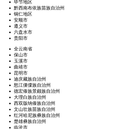
毕节地区
黔西南布依族苗族自治州
铜仁地区
安顺市
遵义市
六盘水市
贵阳市
全云南省
保山市
玉溪市
曲靖市
昆明市
迪庆藏族自治州
怒江傈僳族自治州
德宏傣族景颇族自治州
大理白族自治州
西双版纳傣族自治州
文山壮族苗族自治州
红河哈尼族彝族自治州
楚雄彝族自治州
临沧市