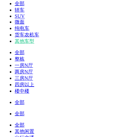
全部
轿车
SUV
微面
纯电车
货车农机车
其他车型
全部
整栋
一房N厅
两房N厅
三房N厅
四房以上
楼中楼
全部
全部
全部
其他闲置