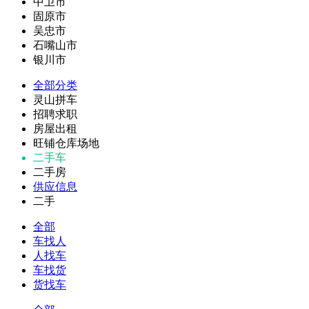
中卫市
固原市
吴忠市
石嘴山市
银川市
全部分类
灵山拼车
招聘求职
房屋出租
旺铺仓库场地
二手车
二手房
供应信息
二手
全部
车找人
人找车
车找货
货找车