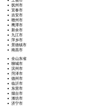
上饶市
抚州市
宜春市
吉安市
赣州市
鹰潭市
新余市
九江市
萍乡市
景德镇市
南昌市
全山东省
聊城市
滨州市
菏泽市
德州市
临沂市
东营市
烟台市
潍坊市
济宁市