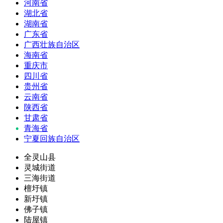
河南省
湖北省
湖南省
广东省
广西壮族自治区
海南省
重庆市
四川省
贵州省
云南省
陕西省
甘肃省
青海省
宁夏回族自治区
全灵山县
灵城街道
三海街道
檀圩镇
新圩镇
佛子镇
陆屋镇