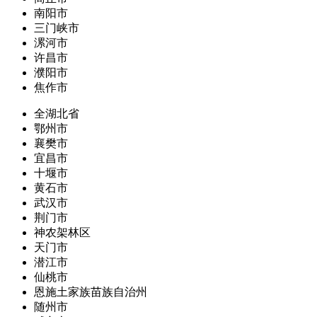
南阳市
三门峡市
漯河市
许昌市
濮阳市
焦作市
全湖北省
鄂州市
襄樊市
宜昌市
十堰市
黄石市
武汉市
荆门市
神农架林区
天门市
潜江市
仙桃市
恩施土家族苗族自治州
随州市