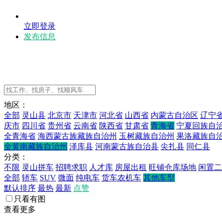
立即登录
发布信息
地区：
全部
灵山县
北京市
天津市
河北省
山西省
内蒙古自治区
辽宁
庆市
四川省
贵州省
云南省
陕西省
甘肃省
青海省
宁夏回族自
全青海省
海西蒙古族藏族自治州
玉树藏族自治州
果洛藏族自
全黄南藏族自治州
泽库县
河南蒙古族自治县
尖扎县
同仁县
分类：
不限
灵山拼车
招聘求职
人才库
房屋出租
旺铺仓库场地
闲置二
全部
轿车
SUV
微面
纯电车
货车农机车
其他车型
默认排序
最热
最新
点赞
只看有图
查看更多