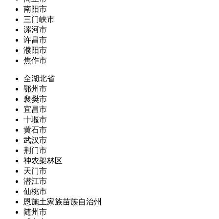
南阳市
三门峡市
漯河市
许昌市
濮阳市
焦作市
全湖北省
鄂州市
襄樊市
宜昌市
十堰市
黄石市
武汉市
荆门市
神农架林区
天门市
潜江市
仙桃市
恩施土家族苗族自治州
随州市