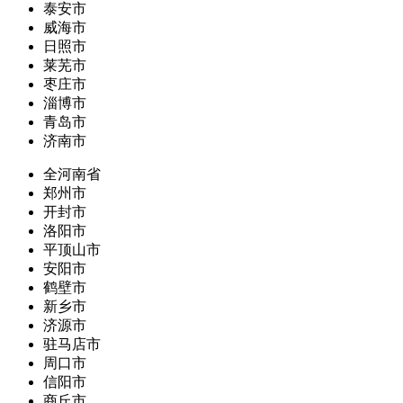
泰安市
威海市
日照市
莱芜市
枣庄市
淄博市
青岛市
济南市
全河南省
郑州市
开封市
洛阳市
平顶山市
安阳市
鹤壁市
新乡市
济源市
驻马店市
周口市
信阳市
商丘市