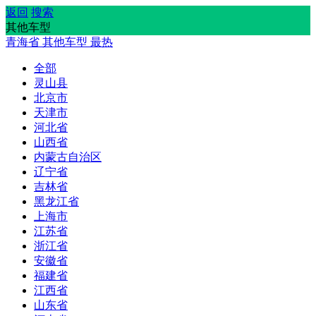
返回
搜索
其他车型
青海省
其他车型
最热
全部
灵山县
北京市
天津市
河北省
山西省
内蒙古自治区
辽宁省
吉林省
黑龙江省
上海市
江苏省
浙江省
安徽省
福建省
江西省
山东省