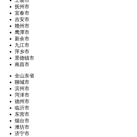
上饶市
抚州市
宜春市
吉安市
赣州市
鹰潭市
新余市
九江市
萍乡市
景德镇市
南昌市
全山东省
聊城市
滨州市
菏泽市
德州市
临沂市
东营市
烟台市
潍坊市
济宁市