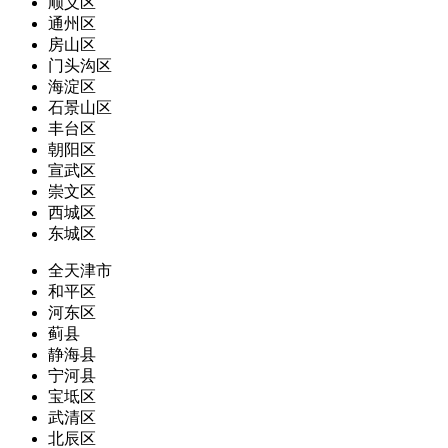
顺义区
通州区
房山区
门头沟区
海淀区
石景山区
丰台区
朝阳区
宣武区
崇文区
西城区
东城区
全天津市
和平区
河东区
蓟县
静海县
宁河县
宝坻区
武清区
北辰区