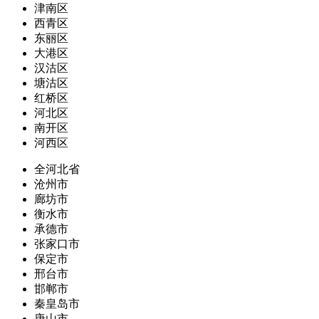
津南区
西青区
东丽区
大港区
汉沽区
塘沽区
红桥区
河北区
南开区
河西区
全河北省
沧州市
廊坊市
衡水市
承德市
张家口市
保定市
邢台市
邯郸市
秦皇岛市
唐山市