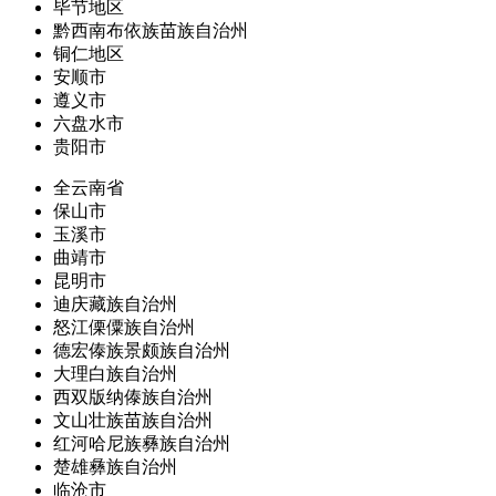
毕节地区
黔西南布依族苗族自治州
铜仁地区
安顺市
遵义市
六盘水市
贵阳市
全云南省
保山市
玉溪市
曲靖市
昆明市
迪庆藏族自治州
怒江傈僳族自治州
德宏傣族景颇族自治州
大理白族自治州
西双版纳傣族自治州
文山壮族苗族自治州
红河哈尼族彝族自治州
楚雄彝族自治州
临沧市