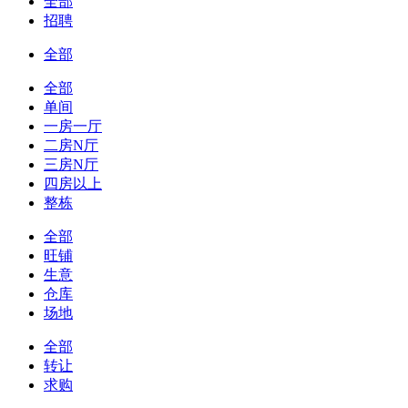
全部
招聘
全部
全部
单间
一房一厅
二房N厅
三房N厅
四房以上
整栋
全部
旺铺
生意
仓库
场地
全部
转让
求购