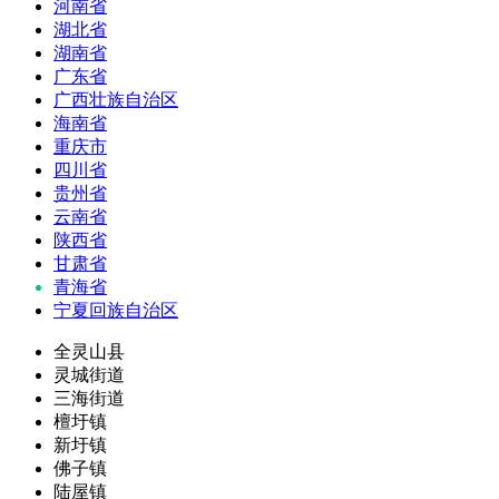
河南省
湖北省
湖南省
广东省
广西壮族自治区
海南省
重庆市
四川省
贵州省
云南省
陕西省
甘肃省
青海省
宁夏回族自治区
全灵山县
灵城街道
三海街道
檀圩镇
新圩镇
佛子镇
陆屋镇