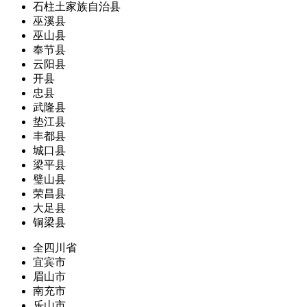
石柱土家族自治县
巫溪县
巫山县
奉节县
云阳县
开县
忠县
武隆县
垫江县
丰都县
城口县
梁平县
璧山县
荣昌县
大足县
铜梁县
全四川省
宜宾市
眉山市
南充市
乐山市