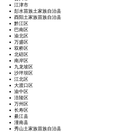
江津市
彭水苗族土家族自治县
酉阳土家族苗族自治县
黔江区
巴南区
渝北区
万盛区
双桥区
北碚区
南岸区
九龙坡区
沙坪坝区
江北区
大渡口区
渝中区
涪陵区
万州区
长寿区
綦江县
潼南县
秀山土家族苗族自治县