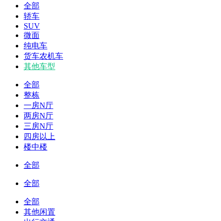
全部
轿车
SUV
微面
纯电车
货车农机车
其他车型
全部
整栋
一房N厅
两房N厅
三房N厅
四房以上
楼中楼
全部
全部
全部
其他闲置