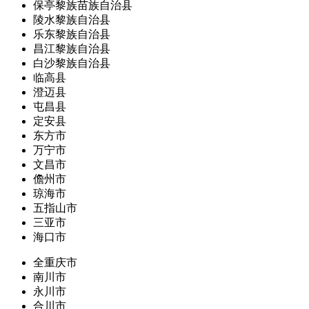
保亭黎族苗族自治县
陵水黎族自治县
乐东黎族自治县
昌江黎族自治县
白沙黎族自治县
临高县
澄迈县
屯昌县
定安县
东方市
万宁市
文昌市
儋州市
琼海市
五指山市
三亚市
海口市
全重庆市
南川市
永川市
合川市