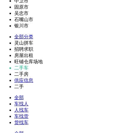
中卫市
固原市
吴忠市
石嘴山市
银川市
全部分类
灵山拼车
招聘求职
房屋出租
旺铺仓库场地
二手车
二手房
供应信息
二手
全部
车找人
人找车
车找货
货找车