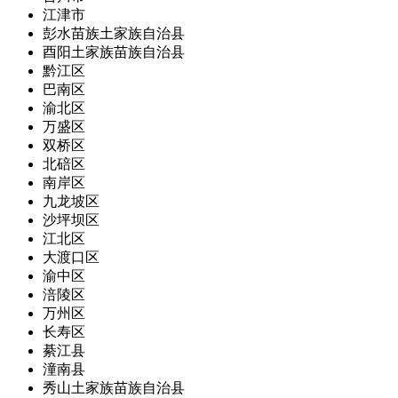
江津市
彭水苗族土家族自治县
酉阳土家族苗族自治县
黔江区
巴南区
渝北区
万盛区
双桥区
北碚区
南岸区
九龙坡区
沙坪坝区
江北区
大渡口区
渝中区
涪陵区
万州区
长寿区
綦江县
潼南县
秀山土家族苗族自治县