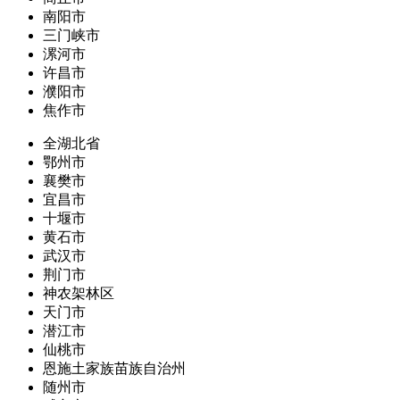
南阳市
三门峡市
漯河市
许昌市
濮阳市
焦作市
全湖北省
鄂州市
襄樊市
宜昌市
十堰市
黄石市
武汉市
荆门市
神农架林区
天门市
潜江市
仙桃市
恩施土家族苗族自治州
随州市