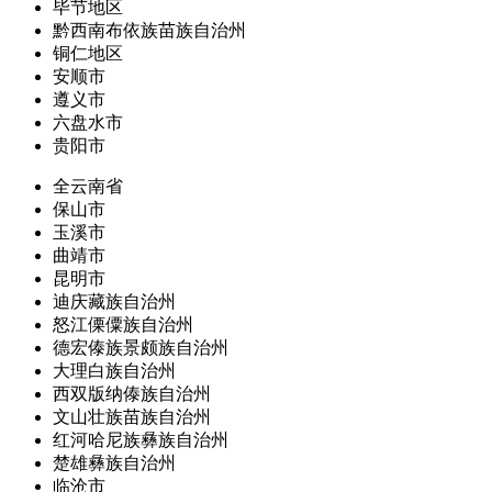
毕节地区
黔西南布依族苗族自治州
铜仁地区
安顺市
遵义市
六盘水市
贵阳市
全云南省
保山市
玉溪市
曲靖市
昆明市
迪庆藏族自治州
怒江傈僳族自治州
德宏傣族景颇族自治州
大理白族自治州
西双版纳傣族自治州
文山壮族苗族自治州
红河哈尼族彝族自治州
楚雄彝族自治州
临沧市