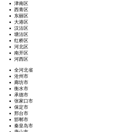
津南区
西青区
东丽区
大港区
汉沽区
塘沽区
红桥区
河北区
南开区
河西区
全河北省
沧州市
廊坊市
衡水市
承德市
张家口市
保定市
邢台市
邯郸市
秦皇岛市
唐山市