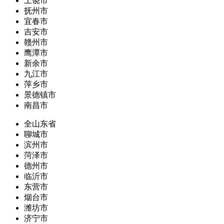
上饶市
抚州市
宜春市
吉安市
赣州市
鹰潭市
新余市
九江市
萍乡市
景德镇市
南昌市
全山东省
聊城市
滨州市
菏泽市
德州市
临沂市
东营市
烟台市
潍坊市
济宁市