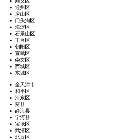
顺义区
通州区
房山区
门头沟区
海淀区
石景山区
丰台区
朝阳区
宣武区
崇文区
西城区
东城区
全天津市
和平区
河东区
蓟县
静海县
宁河县
宝坻区
武清区
北辰区