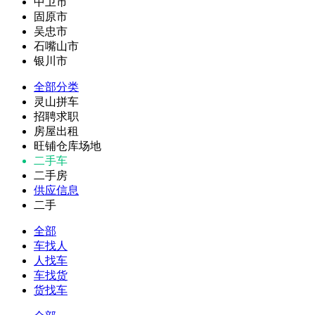
中卫市
固原市
吴忠市
石嘴山市
银川市
全部分类
灵山拼车
招聘求职
房屋出租
旺铺仓库场地
二手车
二手房
供应信息
二手
全部
车找人
人找车
车找货
货找车