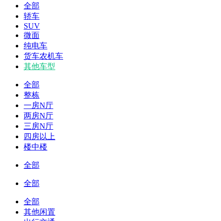
全部
轿车
SUV
微面
纯电车
货车农机车
其他车型
全部
整栋
一房N厅
两房N厅
三房N厅
四房以上
楼中楼
全部
全部
全部
其他闲置