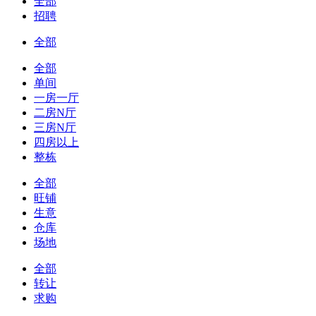
全部
招聘
全部
全部
单间
一房一厅
二房N厅
三房N厅
四房以上
整栋
全部
旺铺
生意
仓库
场地
全部
转让
求购