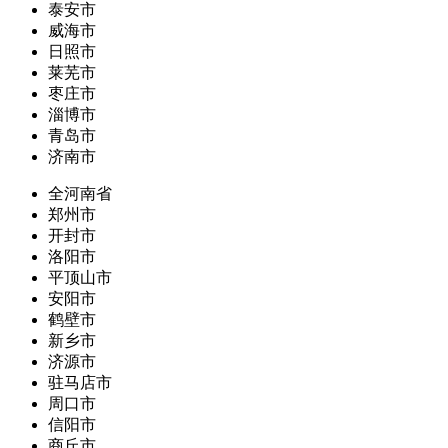
泰安市
威海市
日照市
莱芜市
枣庄市
淄博市
青岛市
济南市
全河南省
郑州市
开封市
洛阳市
平顶山市
安阳市
鹤壁市
新乡市
济源市
驻马店市
周口市
信阳市
商丘市