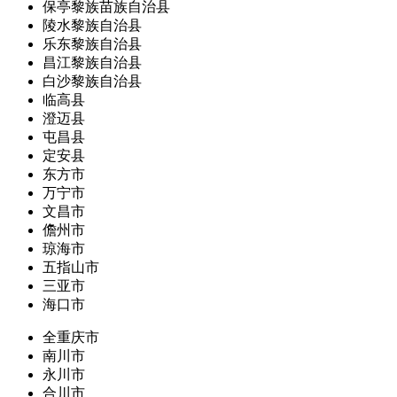
保亭黎族苗族自治县
陵水黎族自治县
乐东黎族自治县
昌江黎族自治县
白沙黎族自治县
临高县
澄迈县
屯昌县
定安县
东方市
万宁市
文昌市
儋州市
琼海市
五指山市
三亚市
海口市
全重庆市
南川市
永川市
合川市