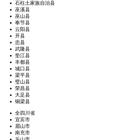
石柱土家族自治县
巫溪县
巫山县
奉节县
云阳县
开县
忠县
武隆县
垫江县
丰都县
城口县
梁平县
璧山县
荣昌县
大足县
铜梁县
全四川省
宜宾市
眉山市
南充市
乐山市