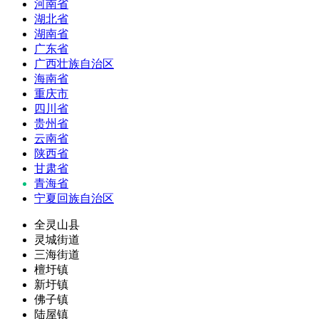
河南省
湖北省
湖南省
广东省
广西壮族自治区
海南省
重庆市
四川省
贵州省
云南省
陕西省
甘肃省
青海省
宁夏回族自治区
全灵山县
灵城街道
三海街道
檀圩镇
新圩镇
佛子镇
陆屋镇