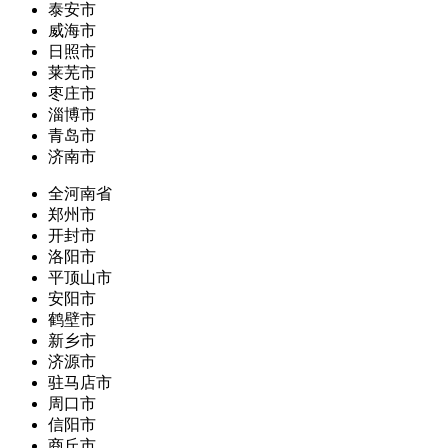
泰安市
威海市
日照市
莱芜市
枣庄市
淄博市
青岛市
济南市
全河南省
郑州市
开封市
洛阳市
平顶山市
安阳市
鹤壁市
新乡市
济源市
驻马店市
周口市
信阳市
商丘市