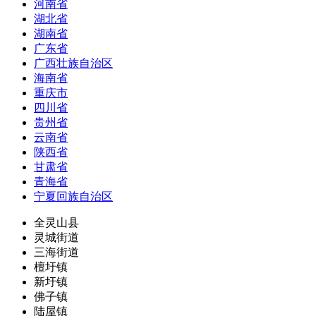
河南省
湖北省
湖南省
广东省
广西壮族自治区
海南省
重庆市
四川省
贵州省
云南省
陕西省
甘肃省
青海省
宁夏回族自治区
全灵山县
灵城街道
三海街道
檀圩镇
新圩镇
佛子镇
陆屋镇