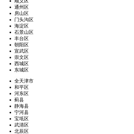
顺义区
通州区
房山区
门头沟区
海淀区
石景山区
丰台区
朝阳区
宣武区
崇文区
西城区
东城区
全天津市
和平区
河东区
蓟县
静海县
宁河县
宝坻区
武清区
北辰区