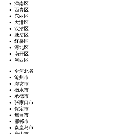
津南区
西青区
东丽区
大港区
汉沽区
塘沽区
红桥区
河北区
南开区
河西区
全河北省
沧州市
廊坊市
衡水市
承德市
张家口市
保定市
邢台市
邯郸市
秦皇岛市
唐山市