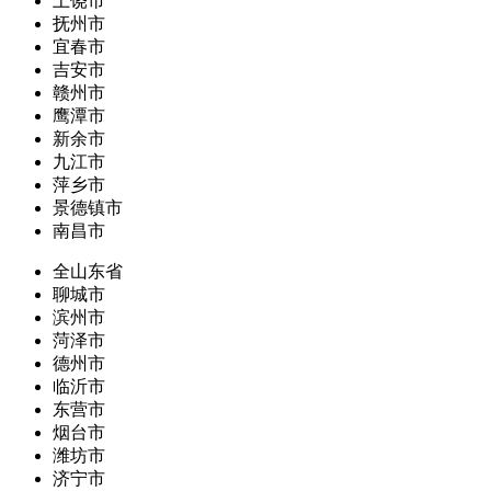
上饶市
抚州市
宜春市
吉安市
赣州市
鹰潭市
新余市
九江市
萍乡市
景德镇市
南昌市
全山东省
聊城市
滨州市
菏泽市
德州市
临沂市
东营市
烟台市
潍坊市
济宁市