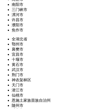
南阳市
三门峡市
漯河市
许昌市
濮阳市
焦作市
全湖北省
鄂州市
襄樊市
宜昌市
十堰市
黄石市
武汉市
荆门市
神农架林区
天门市
潜江市
仙桃市
恩施土家族苗族自治州
随州市