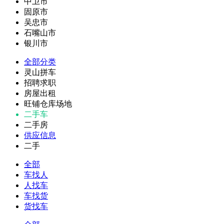
中卫市
固原市
吴忠市
石嘴山市
银川市
全部分类
灵山拼车
招聘求职
房屋出租
旺铺仓库场地
二手车
二手房
供应信息
二手
全部
车找人
人找车
车找货
货找车