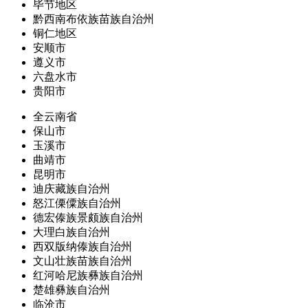
毕节地区
黔西南布依族苗族自治州
铜仁地区
安顺市
遵义市
六盘水市
贵阳市
全云南省
保山市
玉溪市
曲靖市
昆明市
迪庆藏族自治州
怒江傈僳族自治州
德宏傣族景颇族自治州
大理白族自治州
西双版纳傣族自治州
文山壮族苗族自治州
红河哈尼族彝族自治州
楚雄彝族自治州
临沧市