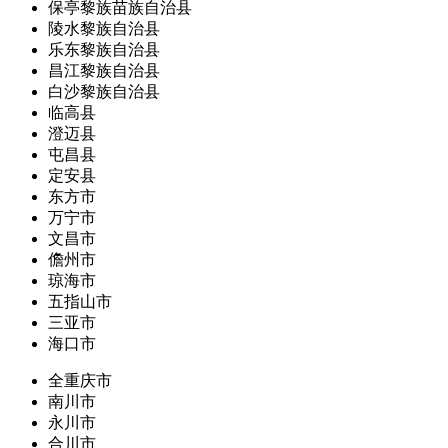
保亭黎族苗族自治县
陵水黎族自治县
乐东黎族自治县
昌江黎族自治县
白沙黎族自治县
临高县
澄迈县
屯昌县
定安县
东方市
万宁市
文昌市
儋州市
琼海市
五指山市
三亚市
海口市
全重庆市
南川市
永川市
合川市