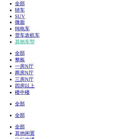
全部
轿车
SUV
微面
纯电车
货车农机车
其他车型
全部
整栋
一房N厅
两房N厅
三房N厅
四房以上
楼中楼
全部
全部
全部
其他闲置