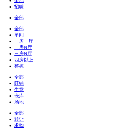
全部
招聘
全部
全部
单间
一房一厅
二房N厅
三房N厅
四房以上
整栋
全部
旺铺
生意
仓库
场地
全部
转让
求购