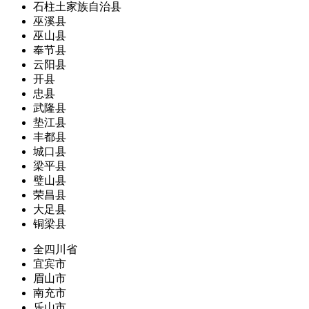
石柱土家族自治县
巫溪县
巫山县
奉节县
云阳县
开县
忠县
武隆县
垫江县
丰都县
城口县
梁平县
璧山县
荣昌县
大足县
铜梁县
全四川省
宜宾市
眉山市
南充市
乐山市