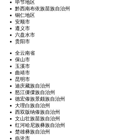
毕节地区
黔西南布依族苗族自治州
铜仁地区
安顺市
遵义市
六盘水市
贵阳市
全云南省
保山市
玉溪市
曲靖市
昆明市
迪庆藏族自治州
怒江傈僳族自治州
德宏傣族景颇族自治州
大理白族自治州
西双版纳傣族自治州
文山壮族苗族自治州
红河哈尼族彝族自治州
楚雄彝族自治州
临沧市