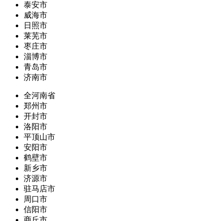
泰安市
威海市
日照市
莱芜市
枣庄市
淄博市
青岛市
济南市
全河南省
郑州市
开封市
洛阳市
平顶山市
安阳市
鹤壁市
新乡市
济源市
驻马店市
周口市
信阳市
商丘市