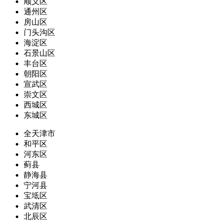
顺义区
通州区
房山区
门头沟区
海淀区
石景山区
丰台区
朝阳区
宣武区
崇文区
西城区
东城区
全天津市
和平区
河东区
蓟县
静海县
宁河县
宝坻区
武清区
北辰区