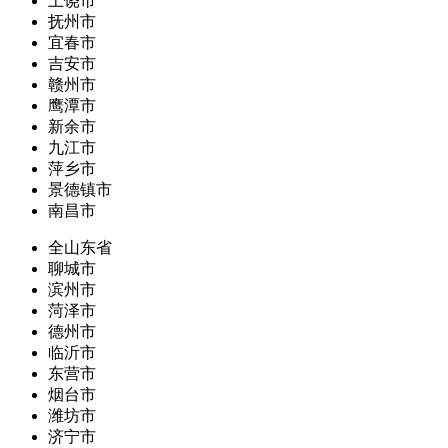
上饶市
抚州市
宜春市
吉安市
赣州市
鹰潭市
新余市
九江市
萍乡市
景德镇市
南昌市
全山东省
聊城市
滨州市
菏泽市
德州市
临沂市
东营市
烟台市
潍坊市
济宁市