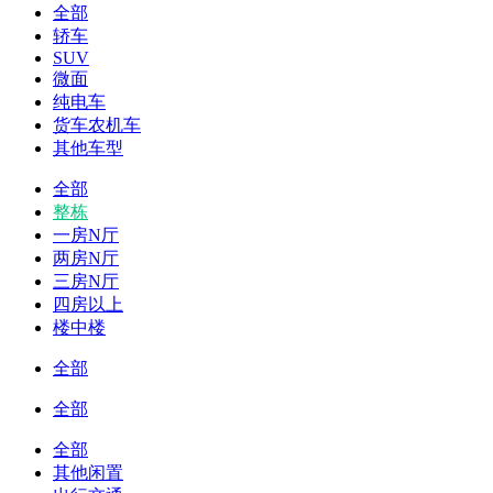
全部
轿车
SUV
微面
纯电车
货车农机车
其他车型
全部
整栋
一房N厅
两房N厅
三房N厅
四房以上
楼中楼
全部
全部
全部
其他闲置