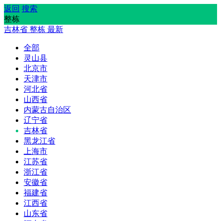
返回
搜索
整栋
吉林省
整栋
最新
全部
灵山县
北京市
天津市
河北省
山西省
内蒙古自治区
辽宁省
吉林省
黑龙江省
上海市
江苏省
浙江省
安徽省
福建省
江西省
山东省