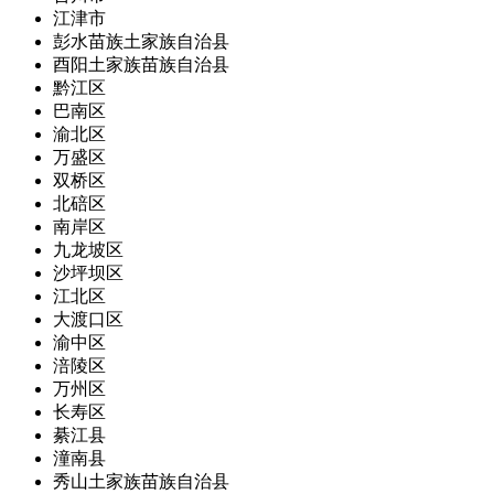
江津市
彭水苗族土家族自治县
酉阳土家族苗族自治县
黔江区
巴南区
渝北区
万盛区
双桥区
北碚区
南岸区
九龙坡区
沙坪坝区
江北区
大渡口区
渝中区
涪陵区
万州区
长寿区
綦江县
潼南县
秀山土家族苗族自治县