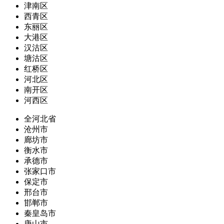
津南区
西青区
东丽区
大港区
汉沽区
塘沽区
红桥区
河北区
南开区
河西区
全河北省
沧州市
廊坊市
衡水市
承德市
张家口市
保定市
邢台市
邯郸市
秦皇岛市
唐山市