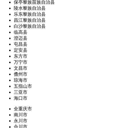
保亭黎族苗族自治县
陵水黎族自治县
乐东黎族自治县
昌江黎族自治县
白沙黎族自治县
临高县
澄迈县
屯昌县
定安县
东方市
万宁市
文昌市
儋州市
琼海市
五指山市
三亚市
海口市
全重庆市
南川市
永川市
合川市