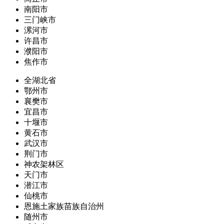
南阳市
三门峡市
漯河市
许昌市
濮阳市
焦作市
全湖北省
鄂州市
襄樊市
宜昌市
十堰市
黄石市
武汉市
荆门市
神农架林区
天门市
潜江市
仙桃市
恩施土家族苗族自治州
随州市