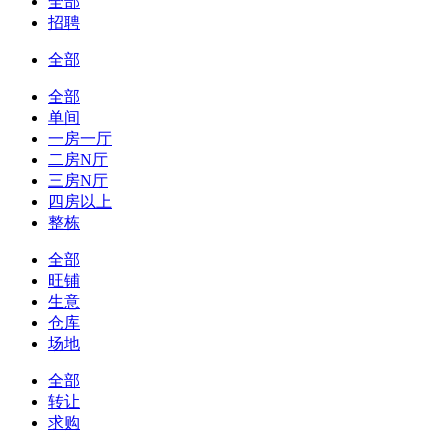
全部
招聘
全部
全部
单间
一房一厅
二房N厅
三房N厅
四房以上
整栋
全部
旺铺
生意
仓库
场地
全部
转让
求购