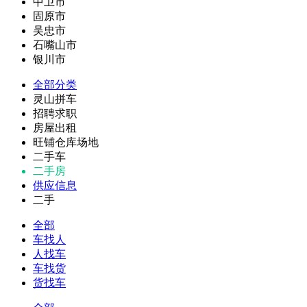
中卫市
固原市
吴忠市
石嘴山市
银川市
全部分类
灵山拼车
招聘求职
房屋出租
旺铺仓库场地
二手车
二手房
供应信息
二手
全部
车找人
人找车
车找货
货找车