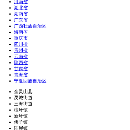
河南省
湖北省
湖南省
广东省
广西壮族自治区
海南省
重庆市
四川省
贵州省
云南省
陕西省
甘肃省
青海省
宁夏回族自治区
全灵山县
灵城街道
三海街道
檀圩镇
新圩镇
佛子镇
陆屋镇