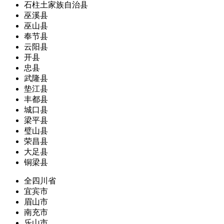
石柱土家族自治县
巫溪县
巫山县
奉节县
云阳县
开县
忠县
武隆县
垫江县
丰都县
城口县
梁平县
璧山县
荣昌县
大足县
铜梁县
全四川省
宜宾市
眉山市
南充市
乐山市