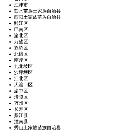
江津市
彭水苗族土家族自治县
酉阳土家族苗族自治县
黔江区
巴南区
渝北区
万盛区
双桥区
北碚区
南岸区
九龙坡区
沙坪坝区
江北区
大渡口区
渝中区
涪陵区
万州区
长寿区
綦江县
潼南县
秀山土家族苗族自治县