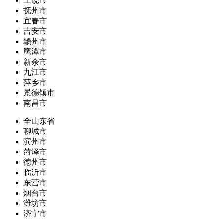
上饶市
抚州市
宜春市
吉安市
赣州市
鹰潭市
新余市
九江市
萍乡市
景德镇市
南昌市
全山东省
聊城市
滨州市
菏泽市
德州市
临沂市
东营市
烟台市
潍坊市
济宁市