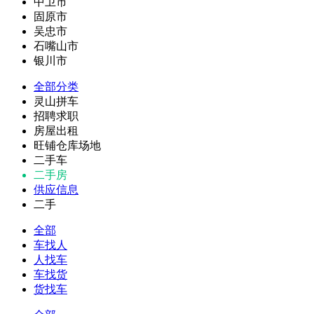
中卫市
固原市
吴忠市
石嘴山市
银川市
全部分类
灵山拼车
招聘求职
房屋出租
旺铺仓库场地
二手车
二手房
供应信息
二手
全部
车找人
人找车
车找货
货找车