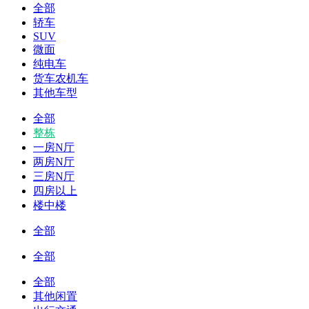
全部
轿车
SUV
微面
纯电车
货车农机车
其他车型
全部
整栋
一房N厅
两房N厅
三房N厅
四房以上
楼中楼
全部
全部
全部
其他闲置