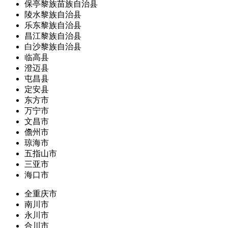
保亭黎族苗族自治县
陵水黎族自治县
乐东黎族自治县
昌江黎族自治县
白沙黎族自治县
临高县
澄迈县
屯昌县
定安县
东方市
万宁市
文昌市
儋州市
琼海市
五指山市
三亚市
海口市
全重庆市
南川市
永川市
合川市