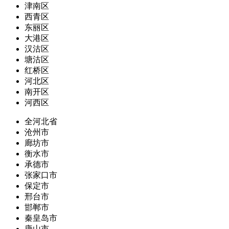
津南区
西青区
东丽区
大港区
汉沽区
塘沽区
红桥区
河北区
南开区
河西区
全河北省
沧州市
廊坊市
衡水市
承德市
张家口市
保定市
邢台市
邯郸市
秦皇岛市
唐山市