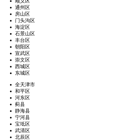
顺义区
通州区
房山区
门头沟区
海淀区
石景山区
丰台区
朝阳区
宣武区
崇文区
西城区
东城区
全天津市
和平区
河东区
蓟县
静海县
宁河县
宝坻区
武清区
北辰区