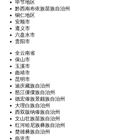
毕节地区
黔西南布依族苗族自治州
铜仁地区
安顺市
遵义市
六盘水市
贵阳市
全云南省
保山市
玉溪市
曲靖市
昆明市
迪庆藏族自治州
怒江傈僳族自治州
德宏傣族景颇族自治州
大理白族自治州
西双版纳傣族自治州
文山壮族苗族自治州
红河哈尼族彝族自治州
楚雄彝族自治州
临沧市