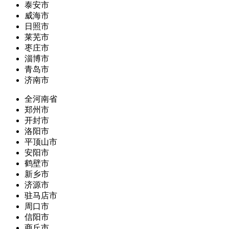
泰安市
威海市
日照市
莱芜市
枣庄市
淄博市
青岛市
济南市
全河南省
郑州市
开封市
洛阳市
平顶山市
安阳市
鹤壁市
新乡市
济源市
驻马店市
周口市
信阳市
商丘市