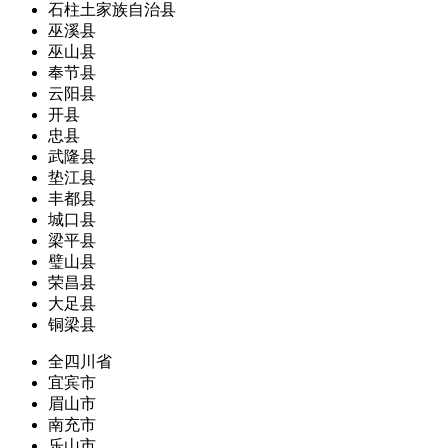
石柱土家族自治县
巫溪县
巫山县
奉节县
云阳县
开县
忠县
武隆县
垫江县
丰都县
城口县
梁平县
璧山县
荣昌县
大足县
铜梁县
全四川省
宜宾市
眉山市
南充市
乐山市