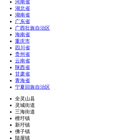
河南省
湖北省
湖南省
广东省
广西壮族自治区
海南省
重庆市
四川省
贵州省
云南省
陕西省
甘肃省
青海省
宁夏回族自治区
全灵山县
灵城街道
三海街道
檀圩镇
新圩镇
佛子镇
陆屋镇