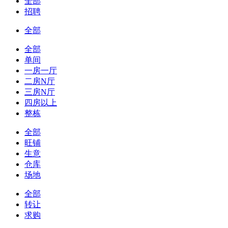
全部
招聘
全部
全部
单间
一房一厅
二房N厅
三房N厅
四房以上
整栋
全部
旺铺
生意
仓库
场地
全部
转让
求购