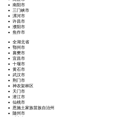
南阳市
三门峡市
漯河市
许昌市
濮阳市
焦作市
全湖北省
鄂州市
襄樊市
宜昌市
十堰市
黄石市
武汉市
荆门市
神农架林区
天门市
潜江市
仙桃市
恩施土家族苗族自治州
随州市