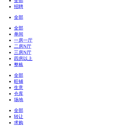
全部
招聘
全部
全部
单间
一房一厅
二房N厅
三房N厅
四房以上
整栋
全部
旺铺
生意
仓库
场地
全部
转让
求购