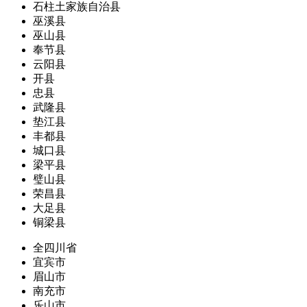
石柱土家族自治县
巫溪县
巫山县
奉节县
云阳县
开县
忠县
武隆县
垫江县
丰都县
城口县
梁平县
璧山县
荣昌县
大足县
铜梁县
全四川省
宜宾市
眉山市
南充市
乐山市