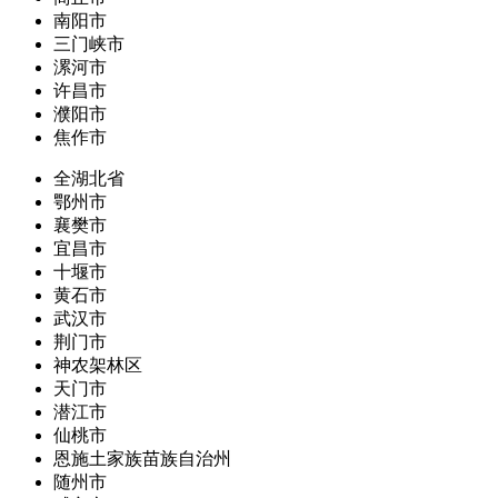
南阳市
三门峡市
漯河市
许昌市
濮阳市
焦作市
全湖北省
鄂州市
襄樊市
宜昌市
十堰市
黄石市
武汉市
荆门市
神农架林区
天门市
潜江市
仙桃市
恩施土家族苗族自治州
随州市