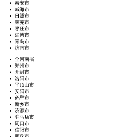
泰安市
威海市
日照市
莱芜市
枣庄市
淄博市
青岛市
济南市
全河南省
郑州市
开封市
洛阳市
平顶山市
安阳市
鹤壁市
新乡市
济源市
驻马店市
周口市
信阳市
商丘市