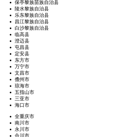
保亭黎族苗族自治县
陵水黎族自治县
乐东黎族自治县
昌江黎族自治县
白沙黎族自治县
临高县
澄迈县
屯昌县
定安县
东方市
万宁市
文昌市
儋州市
琼海市
五指山市
三亚市
海口市
全重庆市
南川市
永川市
合川市