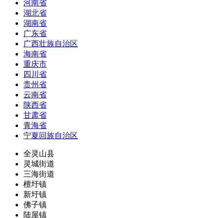
河南省
湖北省
湖南省
广东省
广西壮族自治区
海南省
重庆市
四川省
贵州省
云南省
陕西省
甘肃省
青海省
宁夏回族自治区
全灵山县
灵城街道
三海街道
檀圩镇
新圩镇
佛子镇
陆屋镇