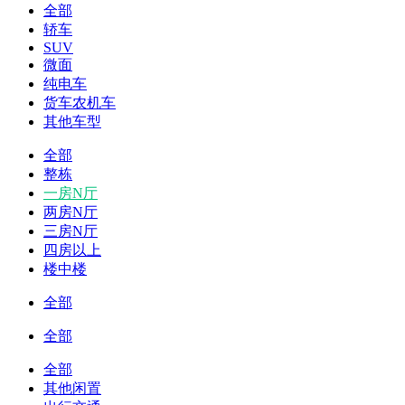
全部
轿车
SUV
微面
纯电车
货车农机车
其他车型
全部
整栋
一房N厅
两房N厅
三房N厅
四房以上
楼中楼
全部
全部
全部
其他闲置