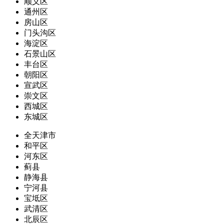
顺义区
通州区
房山区
门头沟区
海淀区
石景山区
丰台区
朝阳区
宣武区
崇文区
西城区
东城区
全天津市
和平区
河东区
蓟县
静海县
宁河县
宝坻区
武清区
北辰区