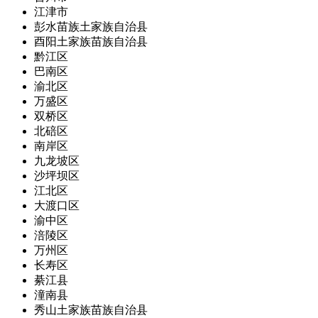
江津市
彭水苗族土家族自治县
酉阳土家族苗族自治县
黔江区
巴南区
渝北区
万盛区
双桥区
北碚区
南岸区
九龙坡区
沙坪坝区
江北区
大渡口区
渝中区
涪陵区
万州区
长寿区
綦江县
潼南县
秀山土家族苗族自治县