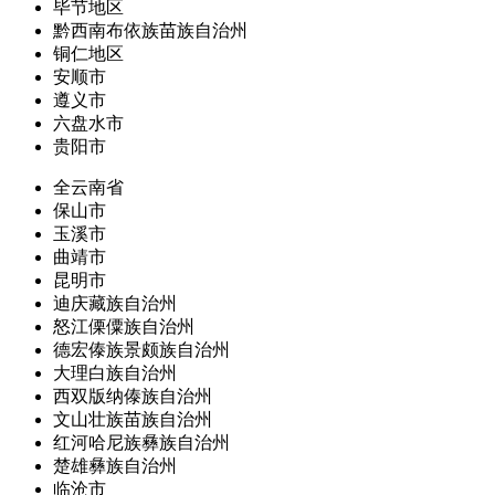
毕节地区
黔西南布依族苗族自治州
铜仁地区
安顺市
遵义市
六盘水市
贵阳市
全云南省
保山市
玉溪市
曲靖市
昆明市
迪庆藏族自治州
怒江傈僳族自治州
德宏傣族景颇族自治州
大理白族自治州
西双版纳傣族自治州
文山壮族苗族自治州
红河哈尼族彝族自治州
楚雄彝族自治州
临沧市