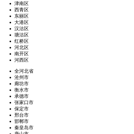
津南区
西青区
东丽区
大港区
汉沽区
塘沽区
红桥区
河北区
南开区
河西区
全河北省
沧州市
廊坊市
衡水市
承德市
张家口市
保定市
邢台市
邯郸市
秦皇岛市
唐山市