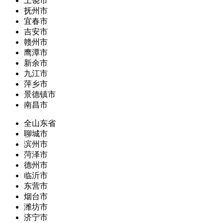
上饶市
抚州市
宜春市
吉安市
赣州市
鹰潭市
新余市
九江市
萍乡市
景德镇市
南昌市
全山东省
聊城市
滨州市
菏泽市
德州市
临沂市
东营市
烟台市
潍坊市
济宁市