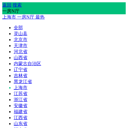
返回
搜索
一房N厅
上海市
一房N厅
最热
全部
灵山县
北京市
天津市
河北省
山西省
内蒙古自治区
辽宁省
吉林省
黑龙江省
上海市
江苏省
浙江省
安徽省
福建省
江西省
山东省