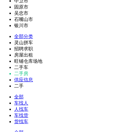
中卫市
固原市
吴忠市
石嘴山市
银川市
全部分类
灵山拼车
招聘求职
房屋出租
旺铺仓库场地
二手车
二手房
供应信息
二手
全部
车找人
人找车
车找货
货找车