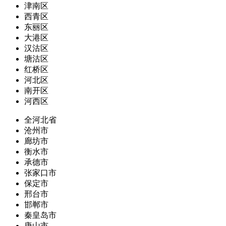
津南区
西青区
东丽区
大港区
汉沽区
塘沽区
红桥区
河北区
南开区
河西区
全河北省
沧州市
廊坊市
衡水市
承德市
张家口市
保定市
邢台市
邯郸市
秦皇岛市
唐山市