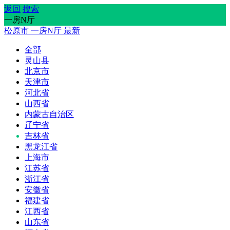
返回
搜索
一房N厅
松原市
一房N厅
最新
全部
灵山县
北京市
天津市
河北省
山西省
内蒙古自治区
辽宁省
吉林省
黑龙江省
上海市
江苏省
浙江省
安徽省
福建省
江西省
山东省