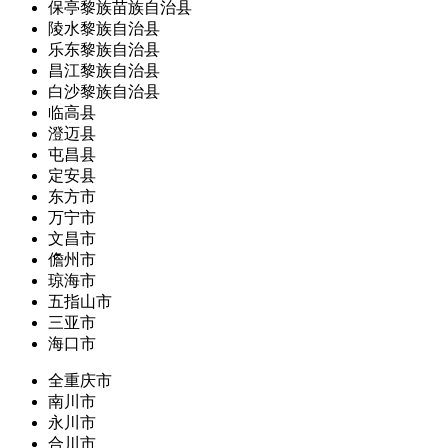
保亭黎族苗族自治县
陵水黎族自治县
乐东黎族自治县
昌江黎族自治县
白沙黎族自治县
临高县
澄迈县
屯昌县
定安县
东方市
万宁市
文昌市
儋州市
琼海市
五指山市
三亚市
海口市
全重庆市
南川市
永川市
合川市