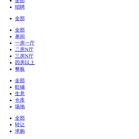
全部
招聘
全部
全部
单间
一房一厅
二房N厅
三房N厅
四房以上
整栋
全部
旺铺
生意
仓库
场地
全部
转让
求购