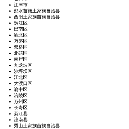
江津市
彭水苗族土家族自治县
酉阳土家族苗族自治县
黔江区
巴南区
渝北区
万盛区
双桥区
北碚区
南岸区
九龙坡区
沙坪坝区
江北区
大渡口区
渝中区
涪陵区
万州区
长寿区
綦江县
潼南县
秀山土家族苗族自治县