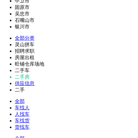
中卫市
固原市
吴忠市
石嘴山市
银川市
全部分类
灵山拼车
招聘求职
房屋出租
旺铺仓库场地
二手车
二手房
供应信息
二手
全部
车找人
人找车
车找货
货找车