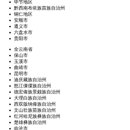
毕节地区
黔西南布依族苗族自治州
铜仁地区
安顺市
遵义市
六盘水市
贵阳市
全云南省
保山市
玉溪市
曲靖市
昆明市
迪庆藏族自治州
怒江傈僳族自治州
德宏傣族景颇族自治州
大理白族自治州
西双版纳傣族自治州
文山壮族苗族自治州
红河哈尼族彝族自治州
楚雄彝族自治州
临沧市