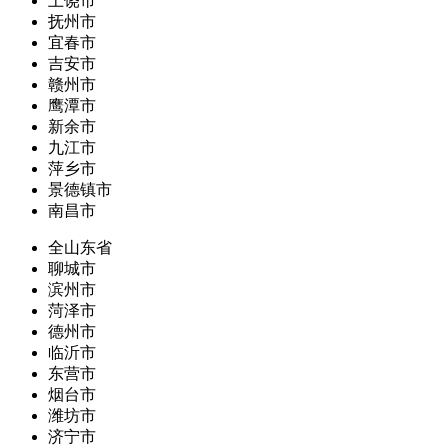
上饶市
抚州市
宜春市
吉安市
赣州市
鹰潭市
新余市
九江市
萍乡市
景德镇市
南昌市
全山东省
聊城市
滨州市
菏泽市
德州市
临沂市
东营市
烟台市
潍坊市
济宁市