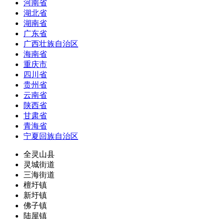
河南省
湖北省
湖南省
广东省
广西壮族自治区
海南省
重庆市
四川省
贵州省
云南省
陕西省
甘肃省
青海省
宁夏回族自治区
全灵山县
灵城街道
三海街道
檀圩镇
新圩镇
佛子镇
陆屋镇