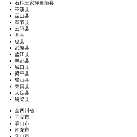
石柱土家族自治县
巫溪县
巫山县
奉节县
云阳县
开县
忠县
武隆县
垫江县
丰都县
城口县
梁平县
璧山县
荣昌县
大足县
铜梁县
全四川省
宜宾市
眉山市
南充市
乐山市