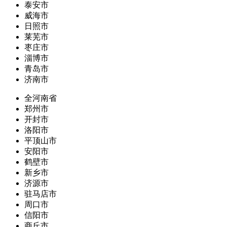
泰安市
威海市
日照市
莱芜市
枣庄市
淄博市
青岛市
济南市
全河南省
郑州市
开封市
洛阳市
平顶山市
安阳市
鹤壁市
新乡市
济源市
驻马店市
周口市
信阳市
商丘市