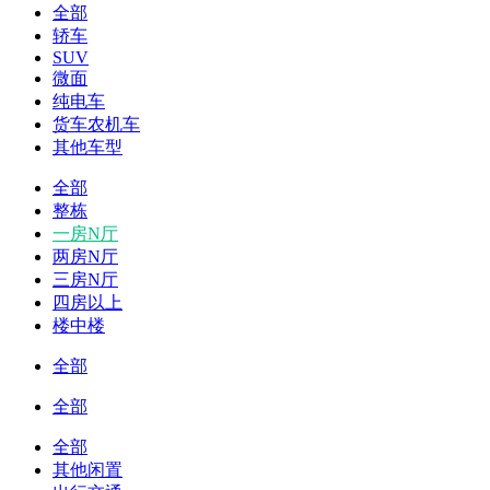
全部
轿车
SUV
微面
纯电车
货车农机车
其他车型
全部
整栋
一房N厅
两房N厅
三房N厅
四房以上
楼中楼
全部
全部
全部
其他闲置