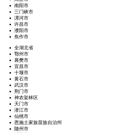
南阳市
三门峡市
漯河市
许昌市
濮阳市
焦作市
全湖北省
鄂州市
襄樊市
宜昌市
十堰市
黄石市
武汉市
荆门市
神农架林区
天门市
潜江市
仙桃市
恩施土家族苗族自治州
随州市