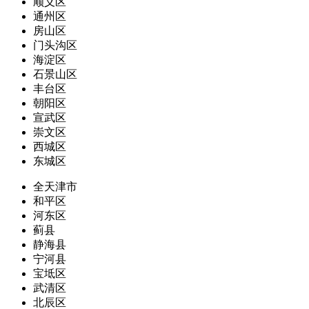
顺义区
通州区
房山区
门头沟区
海淀区
石景山区
丰台区
朝阳区
宣武区
崇文区
西城区
东城区
全天津市
和平区
河东区
蓟县
静海县
宁河县
宝坻区
武清区
北辰区