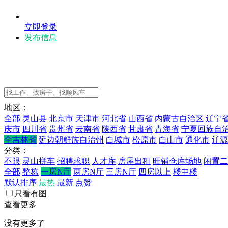
立即登录
发布信息
地区：
全部
灵山县
北京市
天津市
河北省
山西省
内蒙古自治区
辽宁
庆市
四川省
贵州省
云南省
陕西省
甘肃省
青海省
宁夏回族自
全吉林省
延边朝鲜族自治州
白城市
松原市
白山市
通化市
辽源
分类：
不限
灵山拼车
招聘求职
人才库
房屋出租
旺铺仓库场地
闲置二
全部
整栋
一房N厅
两房N厅
三房N厅
四房以上
楼中楼
默认排序
最热
最新
点赞
只看有图
查看更多
没有更多了