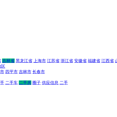
省
吉林省
黑龙江省
上海市
江苏省
浙江省
安徽省
福建省
江西省
治区
市
四平市
吉林市
长春市
手
二手车
二手房
圈子
供应信息
二手