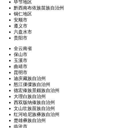
毕节地区
黔西南布依族苗族自治州
铜仁地区
安顺市
遵义市
六盘水市
贵阳市
全云南省
保山市
玉溪市
曲靖市
昆明市
迪庆藏族自治州
怒江傈僳族自治州
德宏傣族景颇族自治州
大理白族自治州
西双版纳傣族自治州
文山壮族苗族自治州
红河哈尼族彝族自治州
楚雄彝族自治州
临沧市