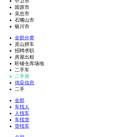
中卫市
固原市
吴忠市
石嘴山市
银川市
全部分类
灵山拼车
招聘求职
房屋出租
旺铺仓库场地
二手车
二手房
供应信息
二手
全部
车找人
人找车
车找货
货找车