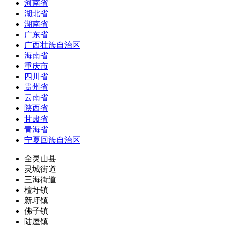
河南省
湖北省
湖南省
广东省
广西壮族自治区
海南省
重庆市
四川省
贵州省
云南省
陕西省
甘肃省
青海省
宁夏回族自治区
全灵山县
灵城街道
三海街道
檀圩镇
新圩镇
佛子镇
陆屋镇