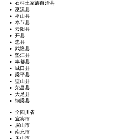
石柱土家族自治县
巫溪县
巫山县
奉节县
云阳县
开县
忠县
武隆县
垫江县
丰都县
城口县
梁平县
璧山县
荣昌县
大足县
铜梁县
全四川省
宜宾市
眉山市
南充市
乐山市