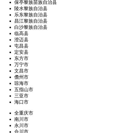
保亭黎族苗族自治县
陵水黎族自治县
乐东黎族自治县
昌江黎族自治县
白沙黎族自治县
临高县
澄迈县
屯昌县
定安县
东方市
万宁市
文昌市
儋州市
琼海市
五指山市
三亚市
海口市
全重庆市
南川市
永川市
合川市