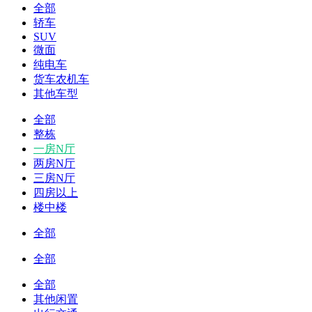
全部
轿车
SUV
微面
纯电车
货车农机车
其他车型
全部
整栋
一房N厅
两房N厅
三房N厅
四房以上
楼中楼
全部
全部
全部
其他闲置