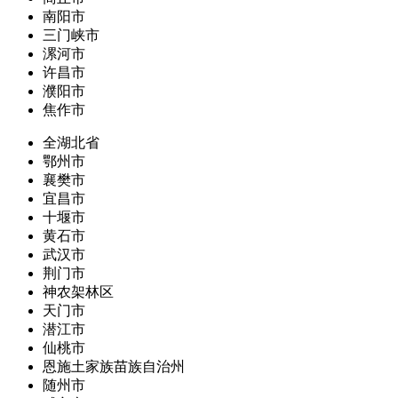
南阳市
三门峡市
漯河市
许昌市
濮阳市
焦作市
全湖北省
鄂州市
襄樊市
宜昌市
十堰市
黄石市
武汉市
荆门市
神农架林区
天门市
潜江市
仙桃市
恩施土家族苗族自治州
随州市