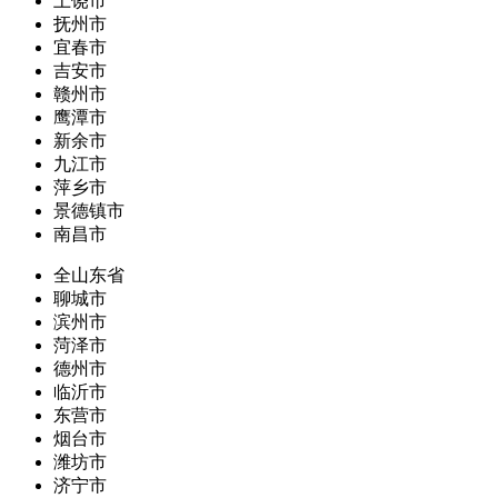
上饶市
抚州市
宜春市
吉安市
赣州市
鹰潭市
新余市
九江市
萍乡市
景德镇市
南昌市
全山东省
聊城市
滨州市
菏泽市
德州市
临沂市
东营市
烟台市
潍坊市
济宁市