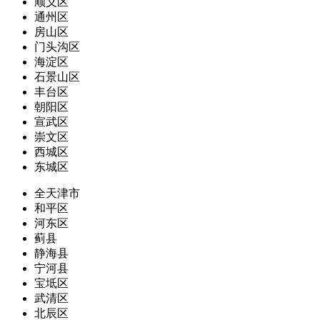
顺义区
通州区
房山区
门头沟区
海淀区
石景山区
丰台区
朝阳区
宣武区
崇文区
西城区
东城区
全天津市
和平区
河东区
蓟县
静海县
宁河县
宝坻区
武清区
北辰区