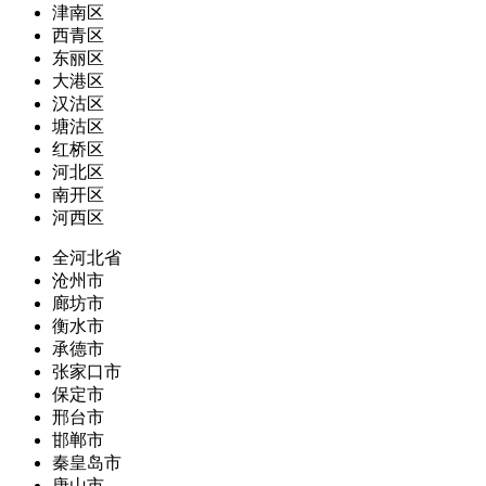
津南区
西青区
东丽区
大港区
汉沽区
塘沽区
红桥区
河北区
南开区
河西区
全河北省
沧州市
廊坊市
衡水市
承德市
张家口市
保定市
邢台市
邯郸市
秦皇岛市
唐山市