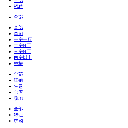
全部
招聘
全部
全部
单间
一房一厅
二房N厅
三房N厅
四房以上
整栋
全部
旺铺
生意
仓库
场地
全部
转让
求购