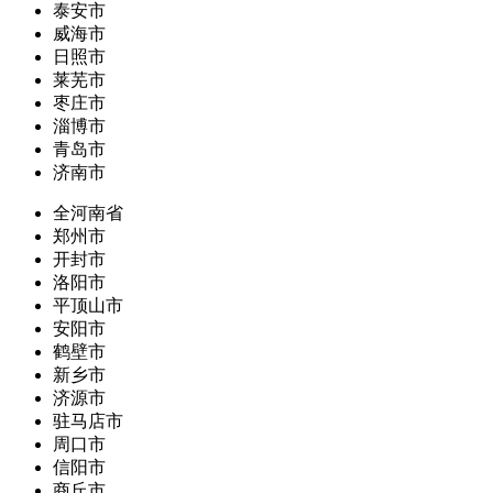
泰安市
威海市
日照市
莱芜市
枣庄市
淄博市
青岛市
济南市
全河南省
郑州市
开封市
洛阳市
平顶山市
安阳市
鹤壁市
新乡市
济源市
驻马店市
周口市
信阳市
商丘市