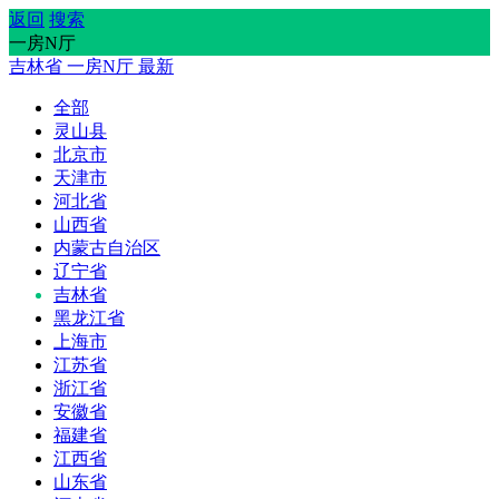
返回
搜索
一房N厅
吉林省
一房N厅
最新
全部
灵山县
北京市
天津市
河北省
山西省
内蒙古自治区
辽宁省
吉林省
黑龙江省
上海市
江苏省
浙江省
安徽省
福建省
江西省
山东省