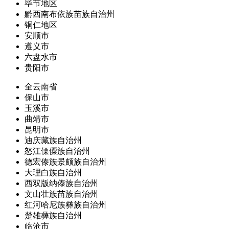
毕节地区
黔西南布依族苗族自治州
铜仁地区
安顺市
遵义市
六盘水市
贵阳市
全云南省
保山市
玉溪市
曲靖市
昆明市
迪庆藏族自治州
怒江傈僳族自治州
德宏傣族景颇族自治州
大理白族自治州
西双版纳傣族自治州
文山壮族苗族自治州
红河哈尼族彝族自治州
楚雄彝族自治州
临沧市