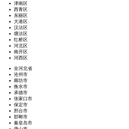
津南区
西青区
东丽区
大港区
汉沽区
塘沽区
红桥区
河北区
南开区
河西区
全河北省
沧州市
廊坊市
衡水市
承德市
张家口市
保定市
邢台市
邯郸市
秦皇岛市
唐山市