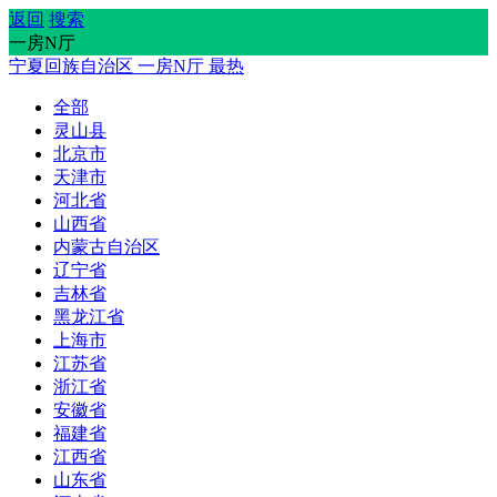
返回
搜索
一房N厅
宁夏回族自治区
一房N厅
最热
全部
灵山县
北京市
天津市
河北省
山西省
内蒙古自治区
辽宁省
吉林省
黑龙江省
上海市
江苏省
浙江省
安徽省
福建省
江西省
山东省