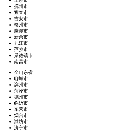
上饶市
抚州市
宜春市
吉安市
赣州市
鹰潭市
新余市
九江市
萍乡市
景德镇市
南昌市
全山东省
聊城市
滨州市
菏泽市
德州市
临沂市
东营市
烟台市
潍坊市
济宁市