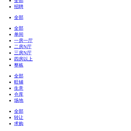
全部
招聘
全部
全部
单间
一房一厅
二房N厅
三房N厅
四房以上
整栋
全部
旺铺
生意
仓库
场地
全部
转让
求购