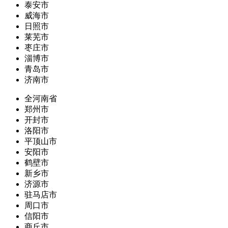
泰安市
威海市
日照市
莱芜市
枣庄市
淄博市
青岛市
济南市
全河南省
郑州市
开封市
洛阳市
平顶山市
安阳市
鹤壁市
新乡市
济源市
驻马店市
周口市
信阳市
商丘市