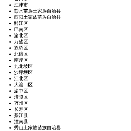
江津市
彭水苗族土家族自治县
酉阳土家族苗族自治县
黔江区
巴南区
渝北区
万盛区
双桥区
北碚区
南岸区
九龙坡区
沙坪坝区
江北区
大渡口区
渝中区
涪陵区
万州区
长寿区
綦江县
潼南县
秀山土家族苗族自治县