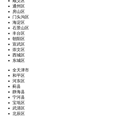
顺义区
通州区
房山区
门头沟区
海淀区
石景山区
丰台区
朝阳区
宣武区
崇文区
西城区
东城区
全天津市
和平区
河东区
蓟县
静海县
宁河县
宝坻区
武清区
北辰区