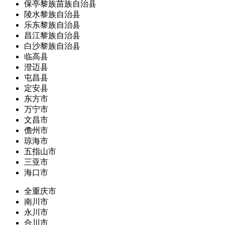
保亭黎族苗族自治县
陵水黎族自治县
乐东黎族自治县
昌江黎族自治县
白沙黎族自治县
临高县
澄迈县
屯昌县
定安县
东方市
万宁市
文昌市
儋州市
琼海市
五指山市
三亚市
海口市
全重庆市
南川市
永川市
合川市