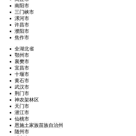
南阳市
三门峡市
漯河市
许昌市
濮阳市
焦作市
全湖北省
鄂州市
襄樊市
宜昌市
十堰市
黄石市
武汉市
荆门市
神农架林区
天门市
潜江市
仙桃市
恩施土家族苗族自治州
随州市