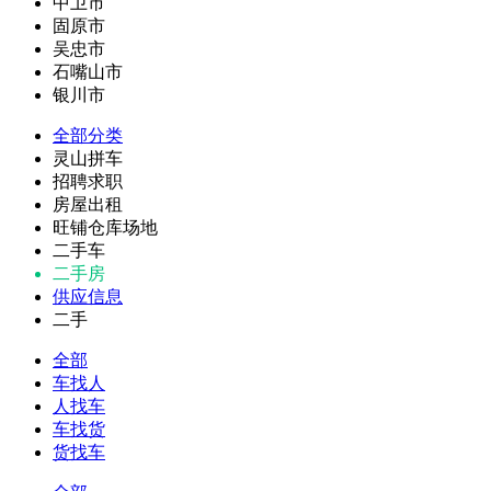
中卫市
固原市
吴忠市
石嘴山市
银川市
全部分类
灵山拼车
招聘求职
房屋出租
旺铺仓库场地
二手车
二手房
供应信息
二手
全部
车找人
人找车
车找货
货找车