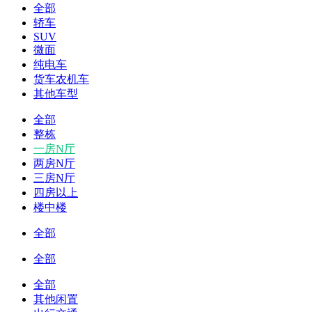
全部
轿车
SUV
微面
纯电车
货车农机车
其他车型
全部
整栋
一房N厅
两房N厅
三房N厅
四房以上
楼中楼
全部
全部
全部
其他闲置