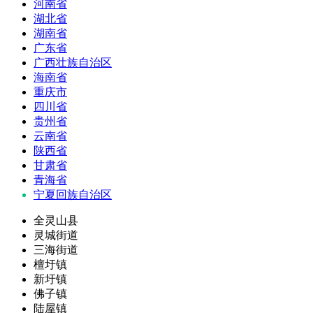
河南省
湖北省
湖南省
广东省
广西壮族自治区
海南省
重庆市
四川省
贵州省
云南省
陕西省
甘肃省
青海省
宁夏回族自治区
全灵山县
灵城街道
三海街道
檀圩镇
新圩镇
佛子镇
陆屋镇