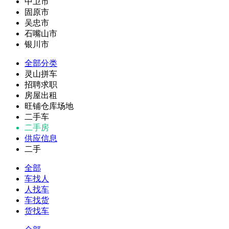
中卫市
固原市
吴忠市
石嘴山市
银川市
全部分类
灵山拼车
招聘求职
房屋出租
旺铺仓库场地
二手车
二手房
供应信息
二手
全部
车找人
人找车
车找货
货找车