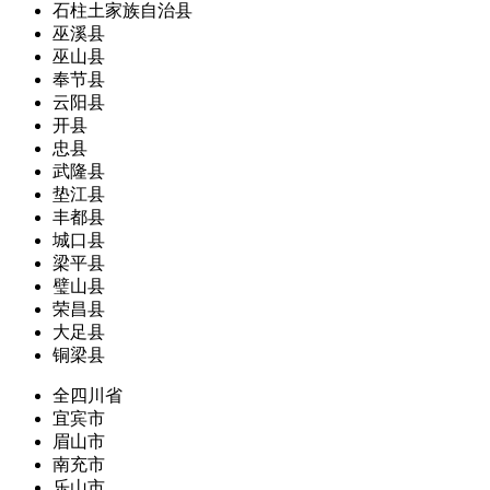
石柱土家族自治县
巫溪县
巫山县
奉节县
云阳县
开县
忠县
武隆县
垫江县
丰都县
城口县
梁平县
璧山县
荣昌县
大足县
铜梁县
全四川省
宜宾市
眉山市
南充市
乐山市