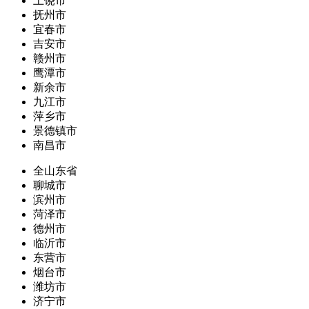
上饶市
抚州市
宜春市
吉安市
赣州市
鹰潭市
新余市
九江市
萍乡市
景德镇市
南昌市
全山东省
聊城市
滨州市
菏泽市
德州市
临沂市
东营市
烟台市
潍坊市
济宁市