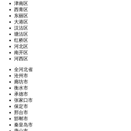
津南区
西青区
东丽区
大港区
汉沽区
塘沽区
红桥区
河北区
南开区
河西区
全河北省
沧州市
廊坊市
衡水市
承德市
张家口市
保定市
邢台市
邯郸市
秦皇岛市
唐山市