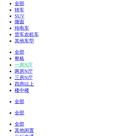
全部
轿车
SUV
微面
纯电车
货车农机车
其他车型
全部
整栋
一房N厅
两房N厅
三房N厅
四房以上
楼中楼
全部
全部
全部
其他闲置