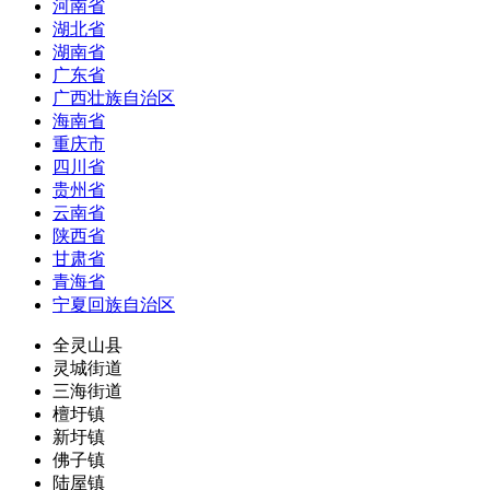
河南省
湖北省
湖南省
广东省
广西壮族自治区
海南省
重庆市
四川省
贵州省
云南省
陕西省
甘肃省
青海省
宁夏回族自治区
全灵山县
灵城街道
三海街道
檀圩镇
新圩镇
佛子镇
陆屋镇