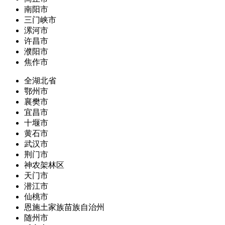
南阳市
三门峡市
漯河市
许昌市
濮阳市
焦作市
全湖北省
鄂州市
襄樊市
宜昌市
十堰市
黄石市
武汉市
荆门市
神农架林区
天门市
潜江市
仙桃市
恩施土家族苗族自治州
随州市