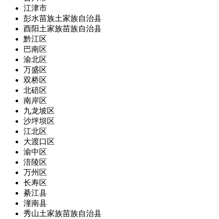
江津市
彭水苗族土家族自治县
酉阳土家族苗族自治县
黔江区
巴南区
渝北区
万盛区
双桥区
北碚区
南岸区
九龙坡区
沙坪坝区
江北区
大渡口区
渝中区
涪陵区
万州区
长寿区
綦江县
潼南县
秀山土家族苗族自治县