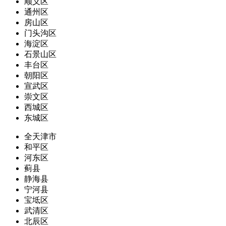
顺义区
通州区
房山区
门头沟区
海淀区
石景山区
丰台区
朝阳区
宣武区
崇文区
西城区
东城区
全天津市
和平区
河东区
蓟县
静海县
宁河县
宝坻区
武清区
北辰区