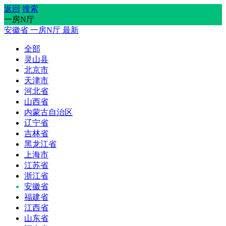
返回
搜索
一房N厅
安徽省
一房N厅
最新
全部
灵山县
北京市
天津市
河北省
山西省
内蒙古自治区
辽宁省
吉林省
黑龙江省
上海市
江苏省
浙江省
安徽省
福建省
江西省
山东省