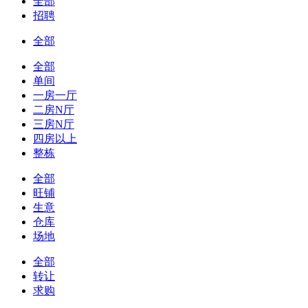
全部
招聘
全部
全部
单间
一房一厅
二房N厅
三房N厅
四房以上
整栋
全部
旺铺
生意
仓库
场地
全部
转让
求购