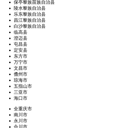
保亭黎族苗族自治县
陵水黎族自治县
乐东黎族自治县
昌江黎族自治县
白沙黎族自治县
临高县
澄迈县
屯昌县
定安县
东方市
万宁市
文昌市
儋州市
琼海市
五指山市
三亚市
海口市
全重庆市
南川市
永川市
合川市