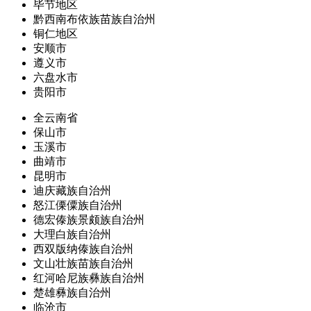
毕节地区
黔西南布依族苗族自治州
铜仁地区
安顺市
遵义市
六盘水市
贵阳市
全云南省
保山市
玉溪市
曲靖市
昆明市
迪庆藏族自治州
怒江傈僳族自治州
德宏傣族景颇族自治州
大理白族自治州
西双版纳傣族自治州
文山壮族苗族自治州
红河哈尼族彝族自治州
楚雄彝族自治州
临沧市