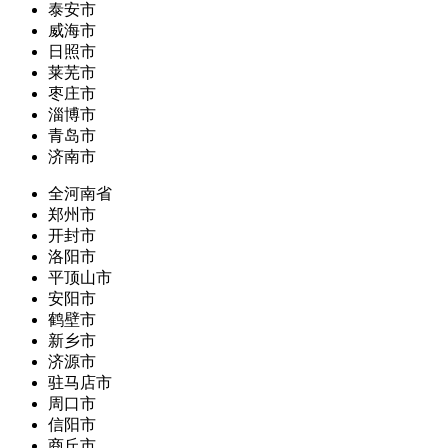
泰安市
威海市
日照市
莱芜市
枣庄市
淄博市
青岛市
济南市
全河南省
郑州市
开封市
洛阳市
平顶山市
安阳市
鹤壁市
新乡市
济源市
驻马店市
周口市
信阳市
商丘市