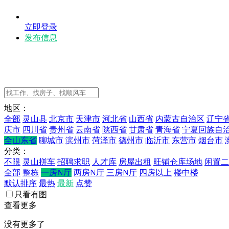
立即登录
发布信息
地区：
全部
灵山县
北京市
天津市
河北省
山西省
内蒙古自治区
辽宁
庆市
四川省
贵州省
云南省
陕西省
甘肃省
青海省
宁夏回族自
全山东省
聊城市
滨州市
菏泽市
德州市
临沂市
东营市
烟台市
分类：
不限
灵山拼车
招聘求职
人才库
房屋出租
旺铺仓库场地
闲置二
全部
整栋
一房N厅
两房N厅
三房N厅
四房以上
楼中楼
默认排序
最热
最新
点赞
只看有图
查看更多
没有更多了