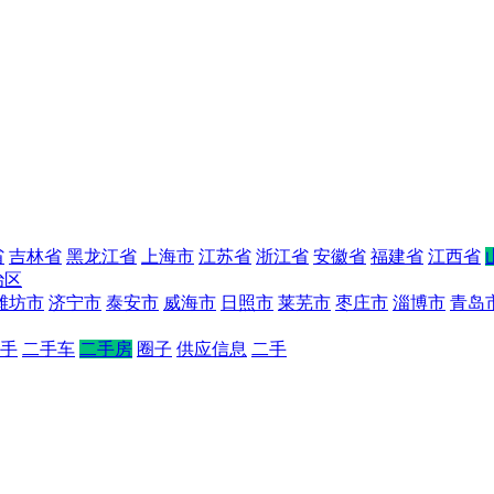
省
吉林省
黑龙江省
上海市
江苏省
浙江省
安徽省
福建省
江西省
治区
潍坊市
济宁市
泰安市
威海市
日照市
莱芜市
枣庄市
淄博市
青岛
手
二手车
二手房
圈子
供应信息
二手