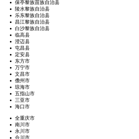
保亭黎族苗族自治县
陵水黎族自治县
乐东黎族自治县
昌江黎族自治县
白沙黎族自治县
临高县
澄迈县
屯昌县
定安县
东方市
万宁市
文昌市
儋州市
琼海市
五指山市
三亚市
海口市
全重庆市
南川市
永川市
合川市