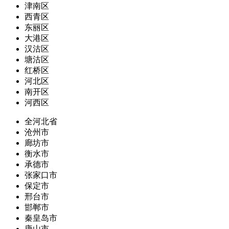
津南区
西青区
东丽区
大港区
汉沽区
塘沽区
红桥区
河北区
南开区
河西区
全河北省
沧州市
廊坊市
衡水市
承德市
张家口市
保定市
邢台市
邯郸市
秦皇岛市
唐山市