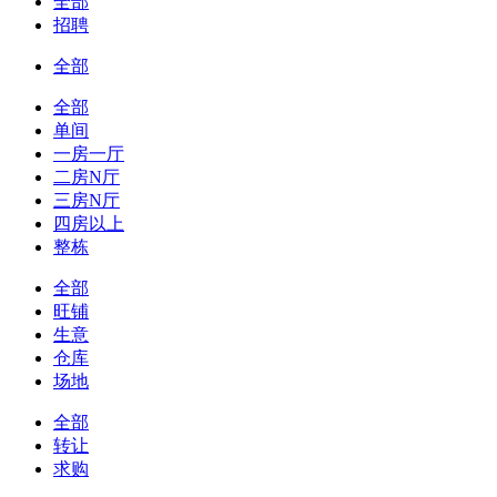
全部
招聘
全部
全部
单间
一房一厅
二房N厅
三房N厅
四房以上
整栋
全部
旺铺
生意
仓库
场地
全部
转让
求购