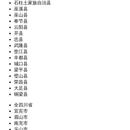
石柱土家族自治县
巫溪县
巫山县
奉节县
云阳县
开县
忠县
武隆县
垫江县
丰都县
城口县
梁平县
璧山县
荣昌县
大足县
铜梁县
全四川省
宜宾市
眉山市
南充市
乐山市