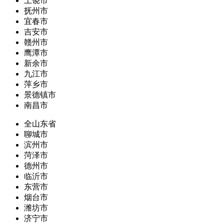
上饶市
抚州市
宜春市
吉安市
赣州市
鹰潭市
新余市
九江市
萍乡市
景德镇市
南昌市
全山东省
聊城市
滨州市
菏泽市
德州市
临沂市
东营市
烟台市
潍坊市
济宁市