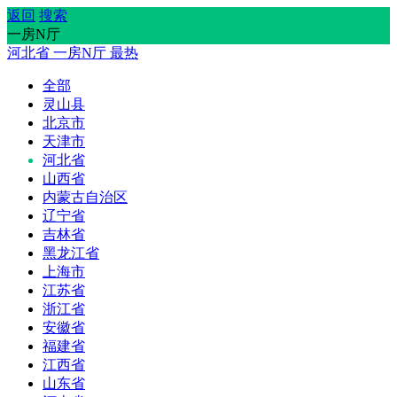
返回
搜索
一房N厅
河北省
一房N厅
最热
全部
灵山县
北京市
天津市
河北省
山西省
内蒙古自治区
辽宁省
吉林省
黑龙江省
上海市
江苏省
浙江省
安徽省
福建省
江西省
山东省