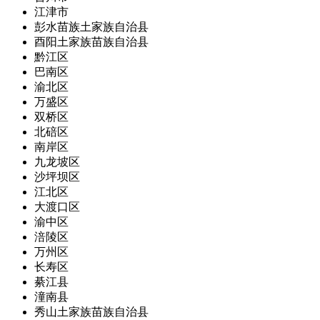
江津市
彭水苗族土家族自治县
酉阳土家族苗族自治县
黔江区
巴南区
渝北区
万盛区
双桥区
北碚区
南岸区
九龙坡区
沙坪坝区
江北区
大渡口区
渝中区
涪陵区
万州区
长寿区
綦江县
潼南县
秀山土家族苗族自治县