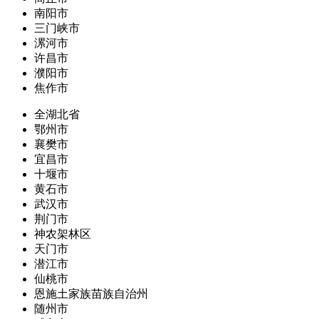
南阳市
三门峡市
漯河市
许昌市
濮阳市
焦作市
全湖北省
鄂州市
襄樊市
宜昌市
十堰市
黄石市
武汉市
荆门市
神农架林区
天门市
潜江市
仙桃市
恩施土家族苗族自治州
随州市