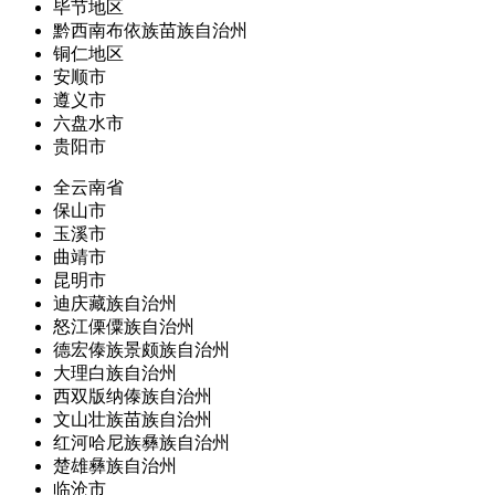
毕节地区
黔西南布依族苗族自治州
铜仁地区
安顺市
遵义市
六盘水市
贵阳市
全云南省
保山市
玉溪市
曲靖市
昆明市
迪庆藏族自治州
怒江傈僳族自治州
德宏傣族景颇族自治州
大理白族自治州
西双版纳傣族自治州
文山壮族苗族自治州
红河哈尼族彝族自治州
楚雄彝族自治州
临沧市