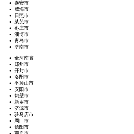
泰安市
威海市
日照市
莱芜市
枣庄市
淄博市
青岛市
济南市
全河南省
郑州市
开封市
洛阳市
平顶山市
安阳市
鹤壁市
新乡市
济源市
驻马店市
周口市
信阳市
商丘市