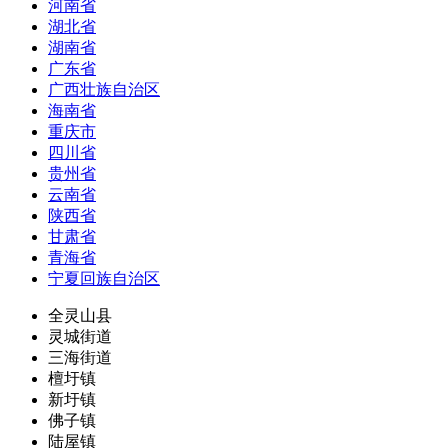
河南省
湖北省
湖南省
广东省
广西壮族自治区
海南省
重庆市
四川省
贵州省
云南省
陕西省
甘肃省
青海省
宁夏回族自治区
全灵山县
灵城街道
三海街道
檀圩镇
新圩镇
佛子镇
陆屋镇