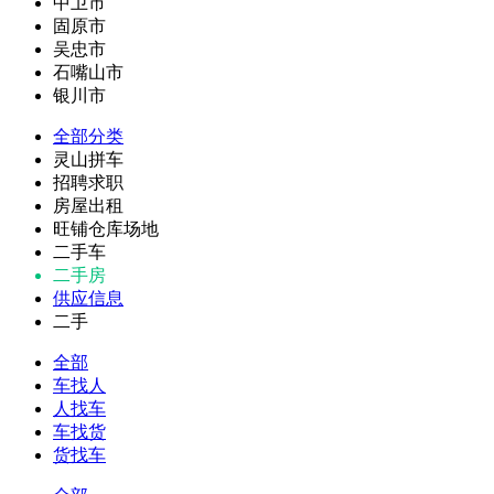
中卫市
固原市
吴忠市
石嘴山市
银川市
全部分类
灵山拼车
招聘求职
房屋出租
旺铺仓库场地
二手车
二手房
供应信息
二手
全部
车找人
人找车
车找货
货找车