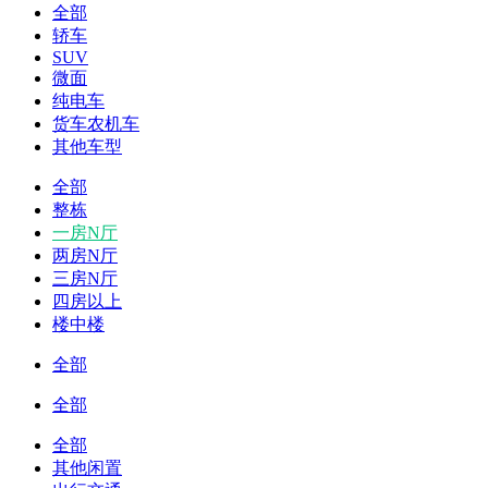
全部
轿车
SUV
微面
纯电车
货车农机车
其他车型
全部
整栋
一房N厅
两房N厅
三房N厅
四房以上
楼中楼
全部
全部
全部
其他闲置