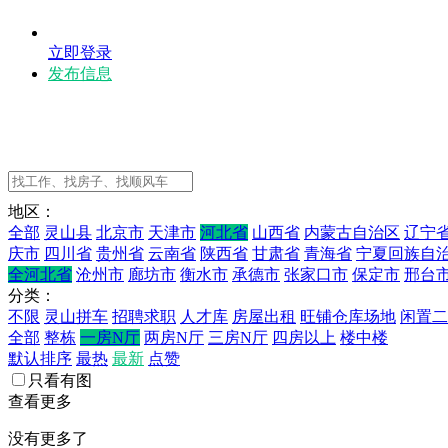
立即登录
发布信息
地区：
全部
灵山县
北京市
天津市
河北省
山西省
内蒙古自治区
辽宁
庆市
四川省
贵州省
云南省
陕西省
甘肃省
青海省
宁夏回族自
全河北省
沧州市
廊坊市
衡水市
承德市
张家口市
保定市
邢台
分类：
不限
灵山拼车
招聘求职
人才库
房屋出租
旺铺仓库场地
闲置二
全部
整栋
一房N厅
两房N厅
三房N厅
四房以上
楼中楼
默认排序
最热
最新
点赞
只看有图
查看更多
没有更多了