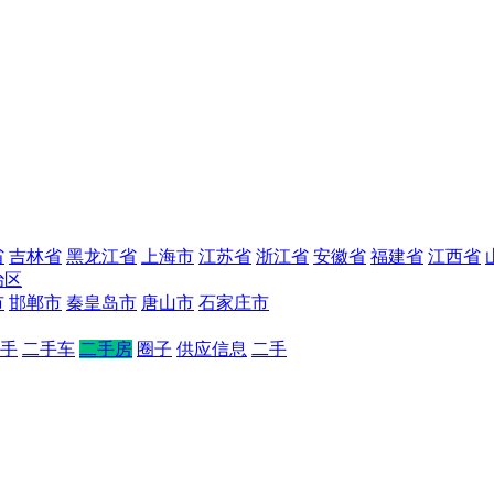
省
吉林省
黑龙江省
上海市
江苏省
浙江省
安徽省
福建省
江西省
治区
市
邯郸市
秦皇岛市
唐山市
石家庄市
手
二手车
二手房
圈子
供应信息
二手