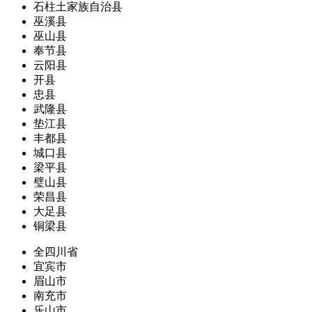
石柱土家族自治县
巫溪县
巫山县
奉节县
云阳县
开县
忠县
武隆县
垫江县
丰都县
城口县
梁平县
璧山县
荣昌县
大足县
铜梁县
全四川省
宜宾市
眉山市
南充市
乐山市