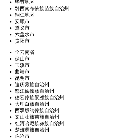
毕节地区
黔西南布依族苗族自治州
铜仁地区
安顺市
遵义市
六盘水市
贵阳市
全云南省
保山市
玉溪市
曲靖市
昆明市
迪庆藏族自治州
怒江傈僳族自治州
德宏傣族景颇族自治州
大理白族自治州
西双版纳傣族自治州
文山壮族苗族自治州
红河哈尼族彝族自治州
楚雄彝族自治州
临沧市