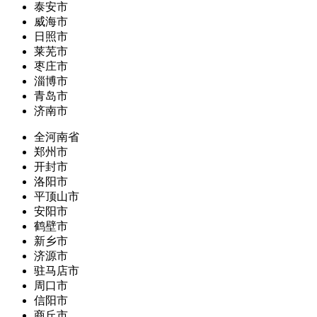
泰安市
威海市
日照市
莱芜市
枣庄市
淄博市
青岛市
济南市
全河南省
郑州市
开封市
洛阳市
平顶山市
安阳市
鹤壁市
新乡市
济源市
驻马店市
周口市
信阳市
商丘市