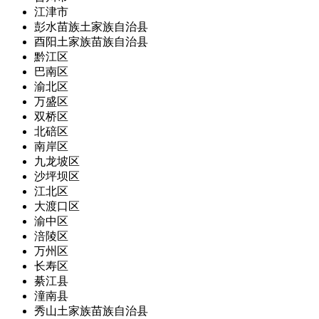
江津市
彭水苗族土家族自治县
酉阳土家族苗族自治县
黔江区
巴南区
渝北区
万盛区
双桥区
北碚区
南岸区
九龙坡区
沙坪坝区
江北区
大渡口区
渝中区
涪陵区
万州区
长寿区
綦江县
潼南县
秀山土家族苗族自治县