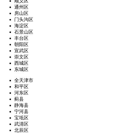
顺义区
通州区
房山区
门头沟区
海淀区
石景山区
丰台区
朝阳区
宣武区
崇文区
西城区
东城区
全天津市
和平区
河东区
蓟县
静海县
宁河县
宝坻区
武清区
北辰区