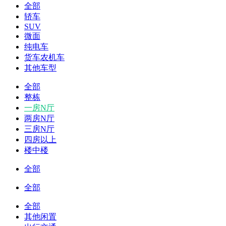
全部
轿车
SUV
微面
纯电车
货车农机车
其他车型
全部
整栋
一房N厅
两房N厅
三房N厅
四房以上
楼中楼
全部
全部
全部
其他闲置