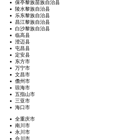
保亭黎族苗族自治县
陵水黎族自治县
乐东黎族自治县
昌江黎族自治县
白沙黎族自治县
临高县
澄迈县
屯昌县
定安县
东方市
万宁市
文昌市
儋州市
琼海市
五指山市
三亚市
海口市
全重庆市
南川市
永川市
合川市