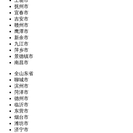
上饶市
抚州市
宜春市
吉安市
赣州市
鹰潭市
新余市
九江市
萍乡市
景德镇市
南昌市
全山东省
聊城市
滨州市
菏泽市
德州市
临沂市
东营市
烟台市
潍坊市
济宁市