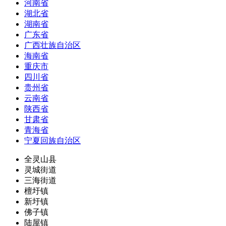
河南省
湖北省
湖南省
广东省
广西壮族自治区
海南省
重庆市
四川省
贵州省
云南省
陕西省
甘肃省
青海省
宁夏回族自治区
全灵山县
灵城街道
三海街道
檀圩镇
新圩镇
佛子镇
陆屋镇