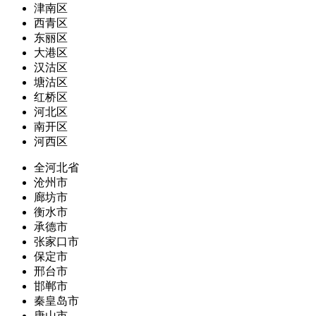
津南区
西青区
东丽区
大港区
汉沽区
塘沽区
红桥区
河北区
南开区
河西区
全河北省
沧州市
廊坊市
衡水市
承德市
张家口市
保定市
邢台市
邯郸市
秦皇岛市
唐山市