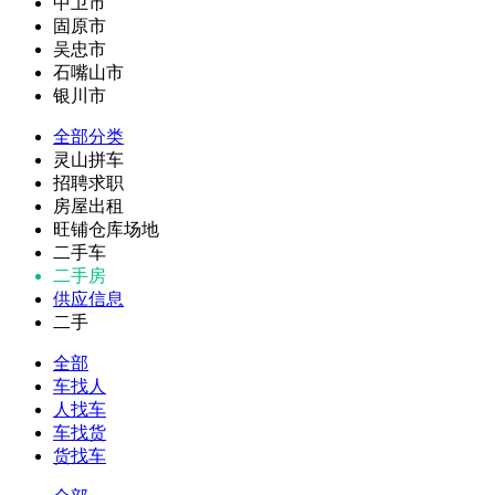
中卫市
固原市
吴忠市
石嘴山市
银川市
全部分类
灵山拼车
招聘求职
房屋出租
旺铺仓库场地
二手车
二手房
供应信息
二手
全部
车找人
人找车
车找货
货找车