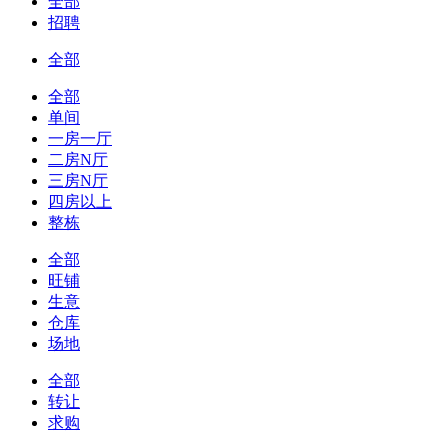
全部
招聘
全部
全部
单间
一房一厅
二房N厅
三房N厅
四房以上
整栋
全部
旺铺
生意
仓库
场地
全部
转让
求购