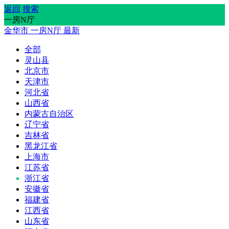
返回
搜索
一房N厅
金华市
一房N厅
最新
全部
灵山县
北京市
天津市
河北省
山西省
内蒙古自治区
辽宁省
吉林省
黑龙江省
上海市
江苏省
浙江省
安徽省
福建省
江西省
山东省