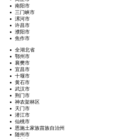
南阳市
三门峡市
漯河市
许昌市
濮阳市
焦作市
全湖北省
鄂州市
襄樊市
宜昌市
十堰市
黄石市
武汉市
荆门市
神农架林区
天门市
潜江市
仙桃市
恩施土家族苗族自治州
随州市