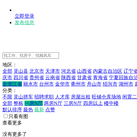
立即登录
发布信息
地区：
全部
灵山县
北京市
天津市
河北省
山西省
内蒙古自治区
辽宁
庆市
四川省
贵州省
云南省
陕西省
甘肃省
青海省
宁夏回族自
全浙江省
丽水市
台州市
金华市
衢州市
舟山市
绍兴市
湖州市
分类：
不限
灵山拼车
招聘求职
人才库
房屋出租
旺铺仓库场地
闲置二
全部
整栋
一房N厅
两房N厅
三房N厅
四房以上
楼中楼
默认排序
最热
最新
点赞
只看有图
查看更多
没有更多了