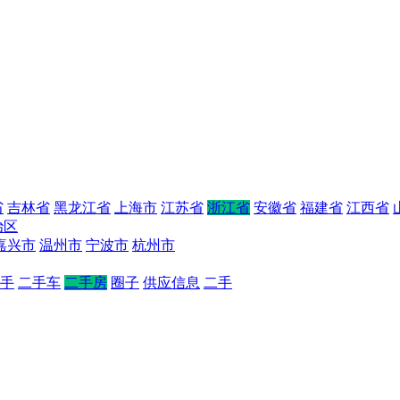
省
吉林省
黑龙江省
上海市
江苏省
浙江省
安徽省
福建省
江西省
治区
嘉兴市
温州市
宁波市
杭州市
手
二手车
二手房
圈子
供应信息
二手