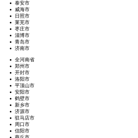
泰安市
威海市
日照市
莱芜市
枣庄市
淄博市
青岛市
济南市
全河南省
郑州市
开封市
洛阳市
平顶山市
安阳市
鹤壁市
新乡市
济源市
驻马店市
周口市
信阳市
商丘市