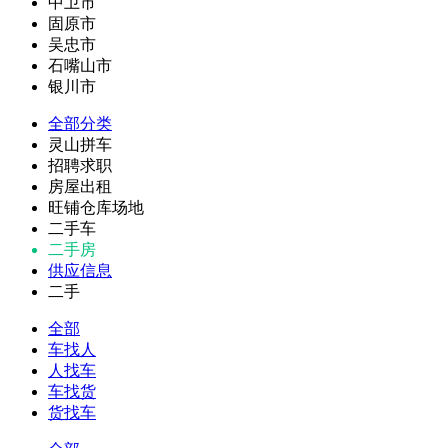
中卫市
固原市
吴忠市
石嘴山市
银川市
全部分类
灵山拼车
招聘求职
房屋出租
旺铺仓库场地
二手车
二手房
供应信息
二手
全部
车找人
人找车
车找货
货找车