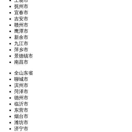
上饶市
抚州市
宜春市
吉安市
赣州市
鹰潭市
新余市
九江市
萍乡市
景德镇市
南昌市
全山东省
聊城市
滨州市
菏泽市
德州市
临沂市
东营市
烟台市
潍坊市
济宁市