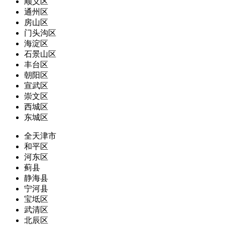
顺义区
通州区
房山区
门头沟区
海淀区
石景山区
丰台区
朝阳区
宣武区
崇文区
西城区
东城区
全天津市
和平区
河东区
蓟县
静海县
宁河县
宝坻区
武清区
北辰区