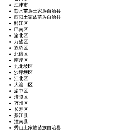
江津市
彭水苗族土家族自治县
酉阳土家族苗族自治县
黔江区
巴南区
渝北区
万盛区
双桥区
北碚区
南岸区
九龙坡区
沙坪坝区
江北区
大渡口区
渝中区
涪陵区
万州区
长寿区
綦江县
潼南县
秀山土家族苗族自治县