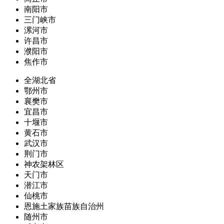
南阳市
三门峡市
漯河市
许昌市
濮阳市
焦作市
全湖北省
鄂州市
襄樊市
宜昌市
十堰市
黄石市
武汉市
荆门市
神农架林区
天门市
潜江市
仙桃市
恩施土家族苗族自治州
随州市