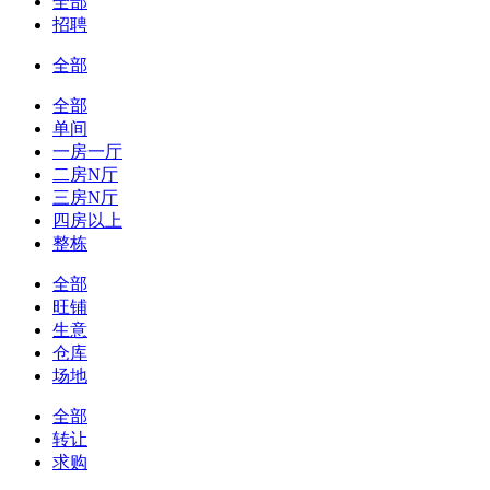
全部
招聘
全部
全部
单间
一房一厅
二房N厅
三房N厅
四房以上
整栋
全部
旺铺
生意
仓库
场地
全部
转让
求购