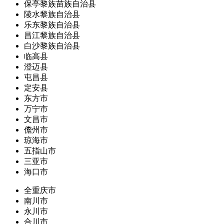
保亭黎族苗族自治县
陵水黎族自治县
乐东黎族自治县
昌江黎族自治县
白沙黎族自治县
临高县
澄迈县
屯昌县
定安县
东方市
万宁市
文昌市
儋州市
琼海市
五指山市
三亚市
海口市
全重庆市
南川市
永川市
合川市