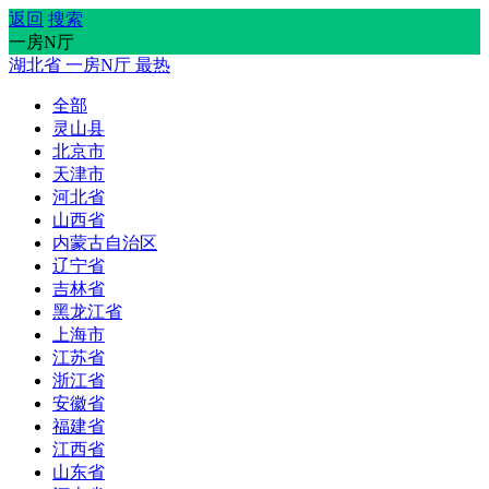
返回
搜索
一房N厅
湖北省
一房N厅
最热
全部
灵山县
北京市
天津市
河北省
山西省
内蒙古自治区
辽宁省
吉林省
黑龙江省
上海市
江苏省
浙江省
安徽省
福建省
江西省
山东省