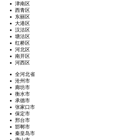
津南区
西青区
东丽区
大港区
汉沽区
塘沽区
红桥区
河北区
南开区
河西区
全河北省
沧州市
廊坊市
衡水市
承德市
张家口市
保定市
邢台市
邯郸市
秦皇岛市
唐山市