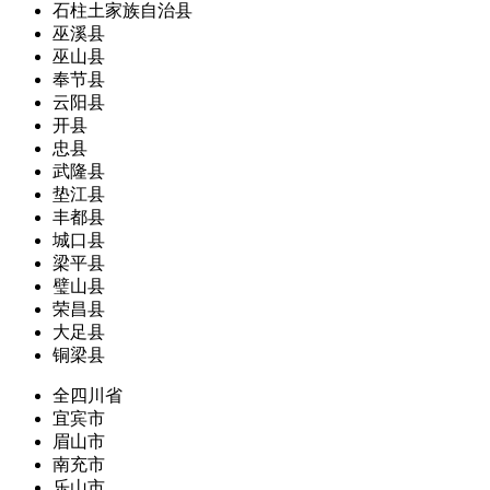
石柱土家族自治县
巫溪县
巫山县
奉节县
云阳县
开县
忠县
武隆县
垫江县
丰都县
城口县
梁平县
璧山县
荣昌县
大足县
铜梁县
全四川省
宜宾市
眉山市
南充市
乐山市