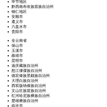
毕节地区
黔西南布依族苗族自治州
铜仁地区
安顺市
遵义市
六盘水市
贵阳市
全云南省
保山市
玉溪市
曲靖市
昆明市
迪庆藏族自治州
怒江傈僳族自治州
德宏傣族景颇族自治州
大理白族自治州
西双版纳傣族自治州
文山壮族苗族自治州
红河哈尼族彝族自治州
楚雄彝族自治州
临沧市