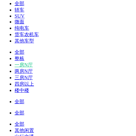
全部
轿车
SUV
微面
纯电车
货车农机车
其他车型
全部
整栋
一房N厅
两房N厅
三房N厅
四房以上
楼中楼
全部
全部
全部
其他闲置