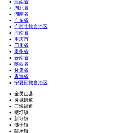
河南省
湖北省
湖南省
广东省
广西壮族自治区
海南省
重庆市
四川省
贵州省
云南省
陕西省
甘肃省
青海省
宁夏回族自治区
全灵山县
灵城街道
三海街道
檀圩镇
新圩镇
佛子镇
陆屋镇