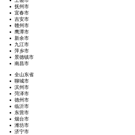
上饶市
抚州市
宜春市
吉安市
赣州市
鹰潭市
新余市
九江市
萍乡市
景德镇市
南昌市
全山东省
聊城市
滨州市
菏泽市
德州市
临沂市
东营市
烟台市
潍坊市
济宁市