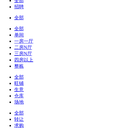
全部
招聘
全部
全部
单间
一房一厅
二房N厅
三房N厅
四房以上
整栋
全部
旺铺
生意
仓库
场地
全部
转让
求购