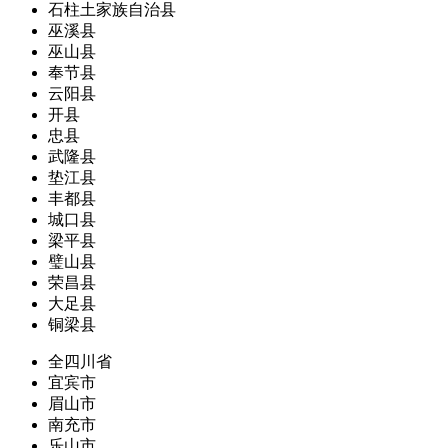
石柱土家族自治县
巫溪县
巫山县
奉节县
云阳县
开县
忠县
武隆县
垫江县
丰都县
城口县
梁平县
璧山县
荣昌县
大足县
铜梁县
全四川省
宜宾市
眉山市
南充市
乐山市