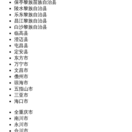
保亭黎族苗族自治县
陵水黎族自治县
乐东黎族自治县
昌江黎族自治县
白沙黎族自治县
临高县
澄迈县
屯昌县
定安县
东方市
万宁市
文昌市
儋州市
琼海市
五指山市
三亚市
海口市
全重庆市
南川市
永川市
合川市