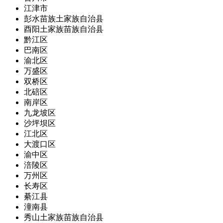
江津市
彭水苗族土家族自治县
酉阳土家族苗族自治县
黔江区
巴南区
渝北区
万盛区
双桥区
北碚区
南岸区
九龙坡区
沙坪坝区
江北区
大渡口区
渝中区
涪陵区
万州区
长寿区
綦江县
潼南县
秀山土家族苗族自治县