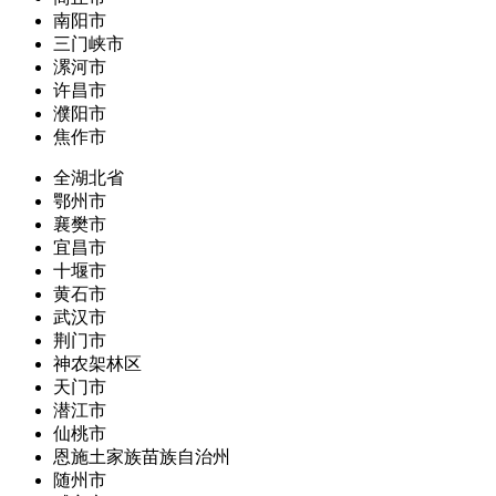
南阳市
三门峡市
漯河市
许昌市
濮阳市
焦作市
全湖北省
鄂州市
襄樊市
宜昌市
十堰市
黄石市
武汉市
荆门市
神农架林区
天门市
潜江市
仙桃市
恩施土家族苗族自治州
随州市