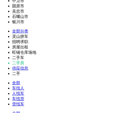
中卫市
固原市
吴忠市
石嘴山市
银川市
全部分类
灵山拼车
招聘求职
房屋出租
旺铺仓库场地
二手车
二手房
供应信息
二手
全部
车找人
人找车
车找货
货找车