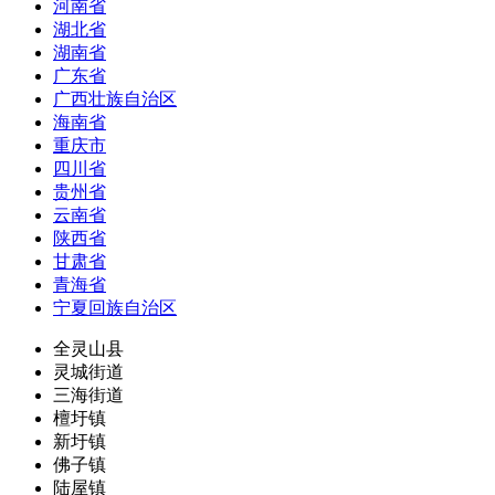
河南省
湖北省
湖南省
广东省
广西壮族自治区
海南省
重庆市
四川省
贵州省
云南省
陕西省
甘肃省
青海省
宁夏回族自治区
全灵山县
灵城街道
三海街道
檀圩镇
新圩镇
佛子镇
陆屋镇