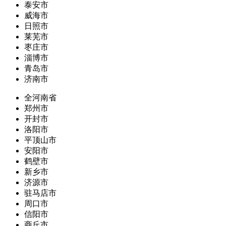
泰安市
威海市
日照市
莱芜市
枣庄市
淄博市
青岛市
济南市
全河南省
郑州市
开封市
洛阳市
平顶山市
安阳市
鹤壁市
新乡市
济源市
驻马店市
周口市
信阳市
商丘市