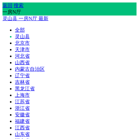
返回
搜索
一房N厅
灵山县
一房N厅
最新
全部
灵山县
北京市
天津市
河北省
山西省
内蒙古自治区
辽宁省
吉林省
黑龙江省
上海市
江苏省
浙江省
安徽省
福建省
江西省
山东省