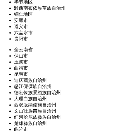
毕节地区
黔西南布依族苗族自治州
铜仁地区
安顺市
遵义市
六盘水市
贵阳市
全云南省
保山市
玉溪市
曲靖市
昆明市
迪庆藏族自治州
怒江傈僳族自治州
德宏傣族景颇族自治州
大理白族自治州
西双版纳傣族自治州
文山壮族苗族自治州
红河哈尼族彝族自治州
楚雄彝族自治州
临沧市