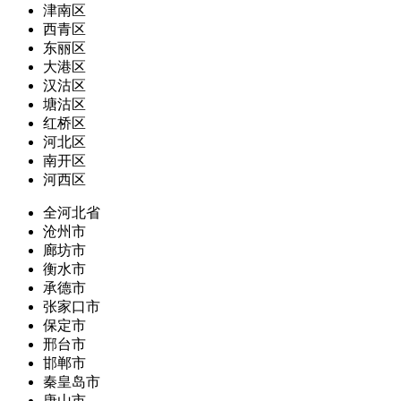
津南区
西青区
东丽区
大港区
汉沽区
塘沽区
红桥区
河北区
南开区
河西区
全河北省
沧州市
廊坊市
衡水市
承德市
张家口市
保定市
邢台市
邯郸市
秦皇岛市
唐山市