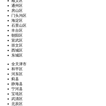
顺义区
通州区
房山区
门头沟区
海淀区
石景山区
丰台区
朝阳区
宣武区
崇文区
西城区
东城区
全天津市
和平区
河东区
蓟县
静海县
宁河县
宝坻区
武清区
北辰区