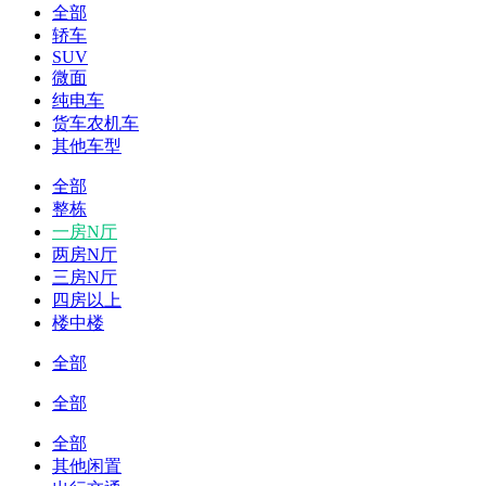
全部
轿车
SUV
微面
纯电车
货车农机车
其他车型
全部
整栋
一房N厅
两房N厅
三房N厅
四房以上
楼中楼
全部
全部
全部
其他闲置