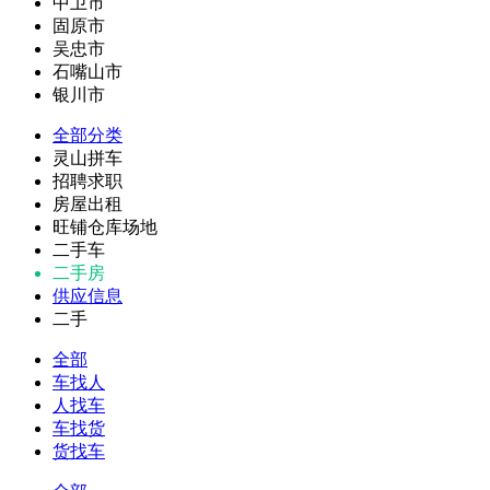
中卫市
固原市
吴忠市
石嘴山市
银川市
全部分类
灵山拼车
招聘求职
房屋出租
旺铺仓库场地
二手车
二手房
供应信息
二手
全部
车找人
人找车
车找货
货找车