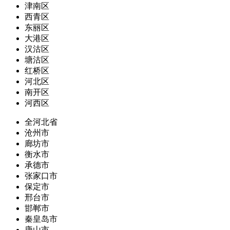
津南区
西青区
东丽区
大港区
汉沽区
塘沽区
红桥区
河北区
南开区
河西区
全河北省
沧州市
廊坊市
衡水市
承德市
张家口市
保定市
邢台市
邯郸市
秦皇岛市
唐山市