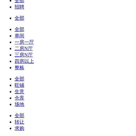
全部
招聘
全部
全部
单间
一房一厅
二房N厅
三房N厅
四房以上
整栋
全部
旺铺
生意
仓库
场地
全部
转让
求购