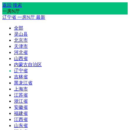
返回
搜索
一房N厅
辽宁省
一房N厅
最新
全部
灵山县
北京市
天津市
河北省
山西省
内蒙古自治区
辽宁省
吉林省
黑龙江省
上海市
江苏省
浙江省
安徽省
福建省
江西省
山东省