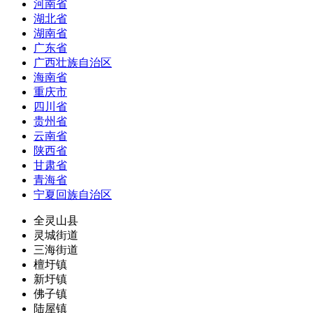
河南省
湖北省
湖南省
广东省
广西壮族自治区
海南省
重庆市
四川省
贵州省
云南省
陕西省
甘肃省
青海省
宁夏回族自治区
全灵山县
灵城街道
三海街道
檀圩镇
新圩镇
佛子镇
陆屋镇