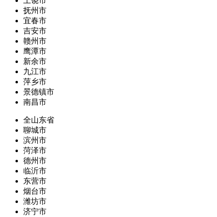
上饶市
抚州市
宜春市
吉安市
赣州市
鹰潭市
新余市
九江市
萍乡市
景德镇市
南昌市
全山东省
聊城市
滨州市
菏泽市
德州市
临沂市
东营市
烟台市
潍坊市
济宁市