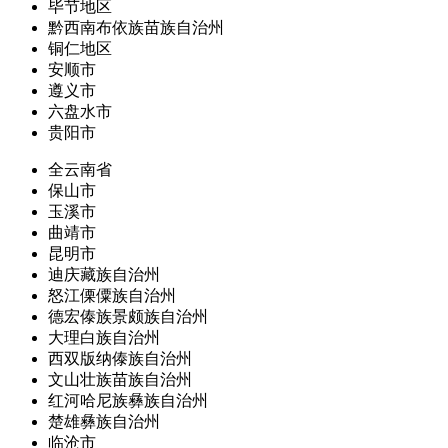
毕节地区
黔西南布依族苗族自治州
铜仁地区
安顺市
遵义市
六盘水市
贵阳市
全云南省
保山市
玉溪市
曲靖市
昆明市
迪庆藏族自治州
怒江傈僳族自治州
德宏傣族景颇族自治州
大理白族自治州
西双版纳傣族自治州
文山壮族苗族自治州
红河哈尼族彝族自治州
楚雄彝族自治州
临沧市