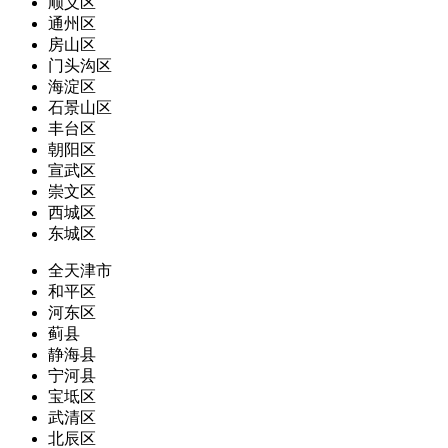
顺义区
通州区
房山区
门头沟区
海淀区
石景山区
丰台区
朝阳区
宣武区
崇文区
西城区
东城区
全天津市
和平区
河东区
蓟县
静海县
宁河县
宝坻区
武清区
北辰区