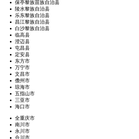
保亭黎族苗族自治县
陵水黎族自治县
乐东黎族自治县
昌江黎族自治县
白沙黎族自治县
临高县
澄迈县
屯昌县
定安县
东方市
万宁市
文昌市
儋州市
琼海市
五指山市
三亚市
海口市
全重庆市
南川市
永川市
合川市