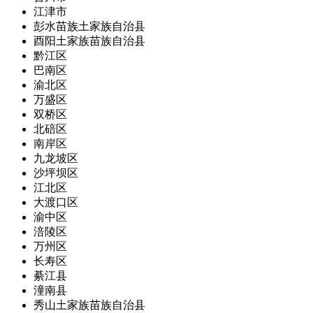
江津市
彭水苗族土家族自治县
酉阳土家族苗族自治县
黔江区
巴南区
渝北区
万盛区
双桥区
北碚区
南岸区
九龙坡区
沙坪坝区
江北区
大渡口区
渝中区
涪陵区
万州区
长寿区
綦江县
潼南县
秀山土家族苗族自治县