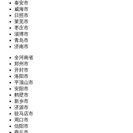
泰安市
威海市
日照市
莱芜市
枣庄市
淄博市
青岛市
济南市
全河南省
郑州市
开封市
洛阳市
平顶山市
安阳市
鹤壁市
新乡市
济源市
驻马店市
周口市
信阳市
商丘市