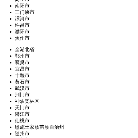
南阳市
三门峡市
漯河市
许昌市
濮阳市
焦作市
全湖北省
鄂州市
襄樊市
宜昌市
十堰市
黄石市
武汉市
荆门市
神农架林区
天门市
潜江市
仙桃市
恩施土家族苗族自治州
随州市