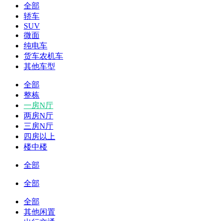
全部
轿车
SUV
微面
纯电车
货车农机车
其他车型
全部
整栋
一房N厅
两房N厅
三房N厅
四房以上
楼中楼
全部
全部
全部
其他闲置