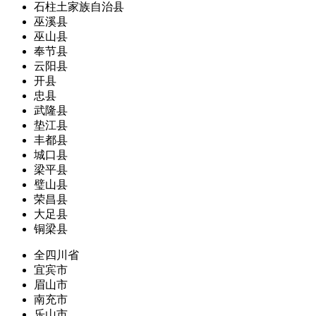
石柱土家族自治县
巫溪县
巫山县
奉节县
云阳县
开县
忠县
武隆县
垫江县
丰都县
城口县
梁平县
璧山县
荣昌县
大足县
铜梁县
全四川省
宜宾市
眉山市
南充市
乐山市