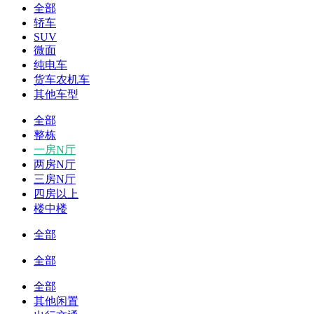
全部
轿车
SUV
微面
纯电车
货车农机车
其他车型
全部
整栋
一房N厅
两房N厅
三房N厅
四房以上
楼中楼
全部
全部
全部
其他闲置