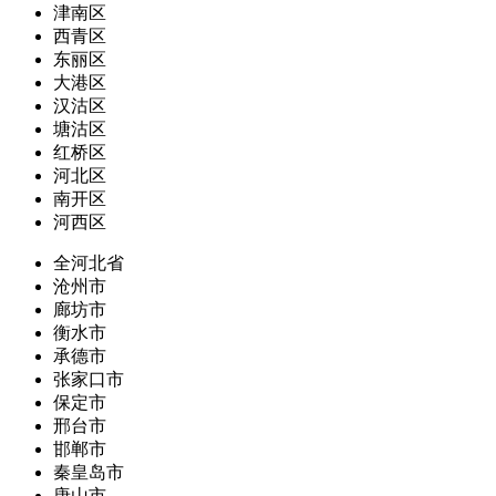
津南区
西青区
东丽区
大港区
汉沽区
塘沽区
红桥区
河北区
南开区
河西区
全河北省
沧州市
廊坊市
衡水市
承德市
张家口市
保定市
邢台市
邯郸市
秦皇岛市
唐山市