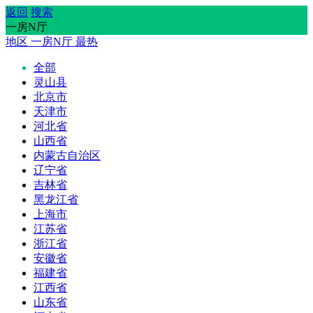
返回
搜索
一房N厅
地区
一房N厅
最热
全部
灵山县
北京市
天津市
河北省
山西省
内蒙古自治区
辽宁省
吉林省
黑龙江省
上海市
江苏省
浙江省
安徽省
福建省
江西省
山东省