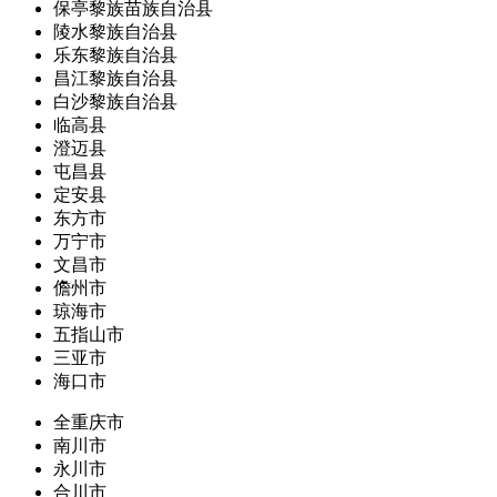
保亭黎族苗族自治县
陵水黎族自治县
乐东黎族自治县
昌江黎族自治县
白沙黎族自治县
临高县
澄迈县
屯昌县
定安县
东方市
万宁市
文昌市
儋州市
琼海市
五指山市
三亚市
海口市
全重庆市
南川市
永川市
合川市