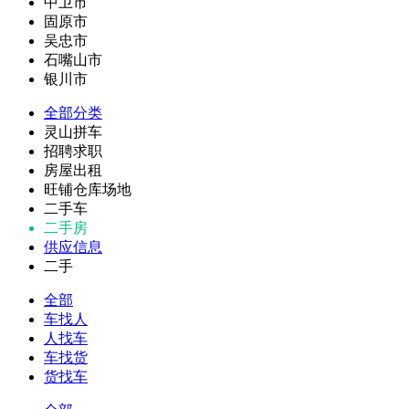
中卫市
固原市
吴忠市
石嘴山市
银川市
全部分类
灵山拼车
招聘求职
房屋出租
旺铺仓库场地
二手车
二手房
供应信息
二手
全部
车找人
人找车
车找货
货找车