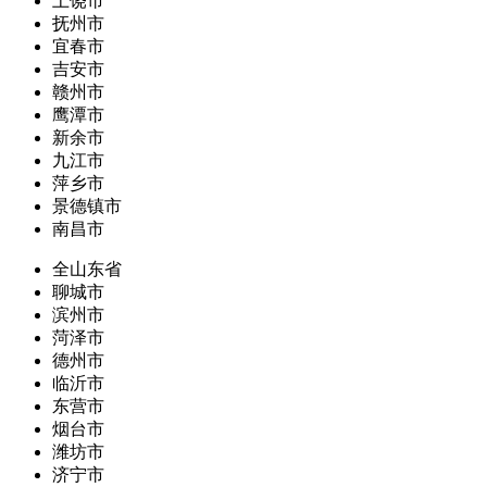
上饶市
抚州市
宜春市
吉安市
赣州市
鹰潭市
新余市
九江市
萍乡市
景德镇市
南昌市
全山东省
聊城市
滨州市
菏泽市
德州市
临沂市
东营市
烟台市
潍坊市
济宁市