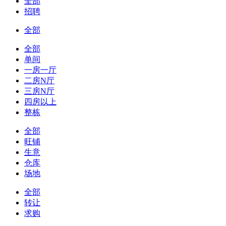
全部
招聘
全部
全部
单间
一房一厅
二房N厅
三房N厅
四房以上
整栋
全部
旺铺
生意
仓库
场地
全部
转让
求购