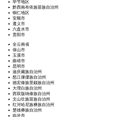
毕节地区
黔西南布依族苗族自治州
铜仁地区
安顺市
遵义市
六盘水市
贵阳市
全云南省
保山市
玉溪市
曲靖市
昆明市
迪庆藏族自治州
怒江傈僳族自治州
德宏傣族景颇族自治州
大理白族自治州
西双版纳傣族自治州
文山壮族苗族自治州
红河哈尼族彝族自治州
楚雄彝族自治州
临沧市