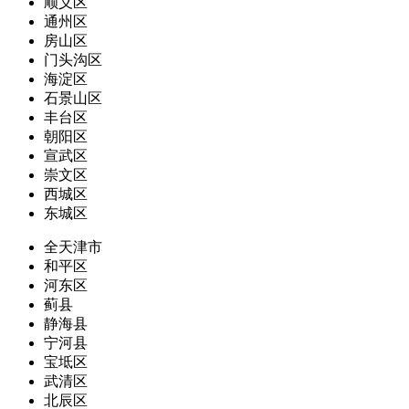
顺义区
通州区
房山区
门头沟区
海淀区
石景山区
丰台区
朝阳区
宣武区
崇文区
西城区
东城区
全天津市
和平区
河东区
蓟县
静海县
宁河县
宝坻区
武清区
北辰区