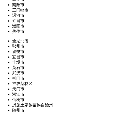
南阳市
三门峡市
漯河市
许昌市
濮阳市
焦作市
全湖北省
鄂州市
襄樊市
宜昌市
十堰市
黄石市
武汉市
荆门市
神农架林区
天门市
潜江市
仙桃市
恩施土家族苗族自治州
随州市