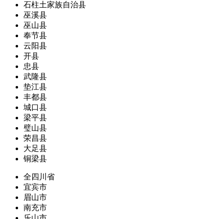
石柱土家族自治县
巫溪县
巫山县
奉节县
云阳县
开县
忠县
武隆县
垫江县
丰都县
城口县
梁平县
璧山县
荣昌县
大足县
铜梁县
全四川省
宜宾市
眉山市
南充市
乐山市