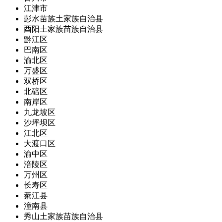
江津市
彭水苗族土家族自治县
酉阳土家族苗族自治县
黔江区
巴南区
渝北区
万盛区
双桥区
北碚区
南岸区
九龙坡区
沙坪坝区
江北区
大渡口区
渝中区
涪陵区
万州区
长寿区
綦江县
潼南县
秀山土家族苗族自治县