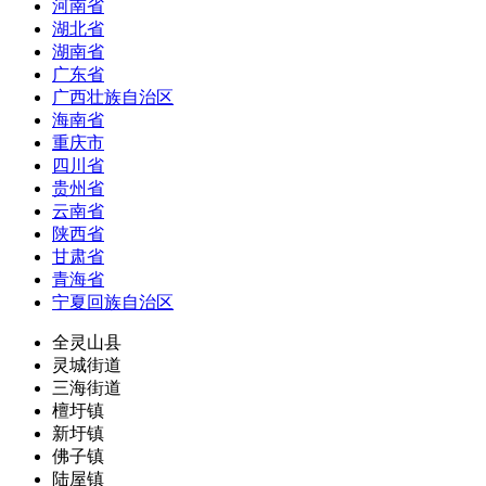
河南省
湖北省
湖南省
广东省
广西壮族自治区
海南省
重庆市
四川省
贵州省
云南省
陕西省
甘肃省
青海省
宁夏回族自治区
全灵山县
灵城街道
三海街道
檀圩镇
新圩镇
佛子镇
陆屋镇