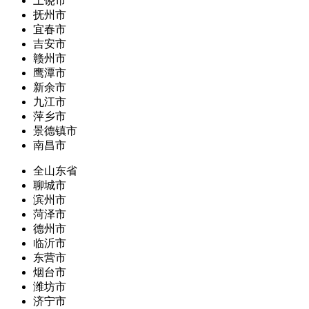
上饶市
抚州市
宜春市
吉安市
赣州市
鹰潭市
新余市
九江市
萍乡市
景德镇市
南昌市
全山东省
聊城市
滨州市
菏泽市
德州市
临沂市
东营市
烟台市
潍坊市
济宁市