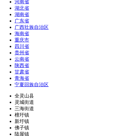
河南省
湖北省
湖南省
广东省
广西壮族自治区
海南省
重庆市
四川省
贵州省
云南省
陕西省
甘肃省
青海省
宁夏回族自治区
全灵山县
灵城街道
三海街道
檀圩镇
新圩镇
佛子镇
陆屋镇