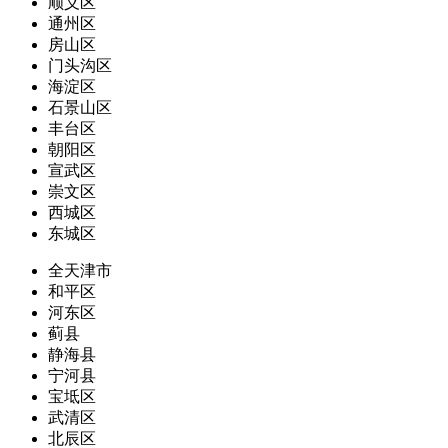
顺义区
通州区
房山区
门头沟区
海淀区
石景山区
丰台区
朝阳区
宣武区
崇文区
西城区
东城区
全天津市
和平区
河东区
蓟县
静海县
宁河县
宝坻区
武清区
北辰区