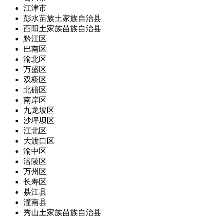
江津市
彭水苗族土家族自治县
酉阳土家族苗族自治县
黔江区
巴南区
渝北区
万盛区
双桥区
北碚区
南岸区
九龙坡区
沙坪坝区
江北区
大渡口区
渝中区
涪陵区
万州区
长寿区
綦江县
潼南县
秀山土家族苗族自治县