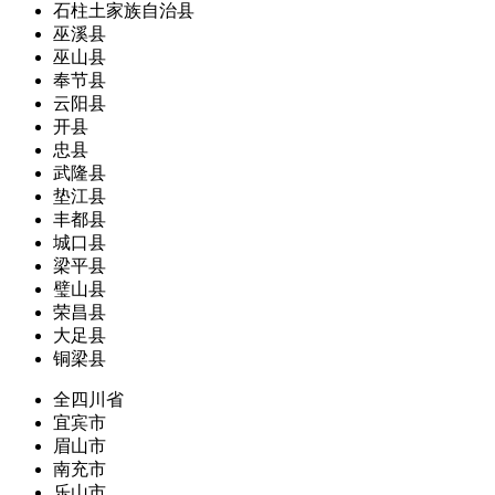
石柱土家族自治县
巫溪县
巫山县
奉节县
云阳县
开县
忠县
武隆县
垫江县
丰都县
城口县
梁平县
璧山县
荣昌县
大足县
铜梁县
全四川省
宜宾市
眉山市
南充市
乐山市