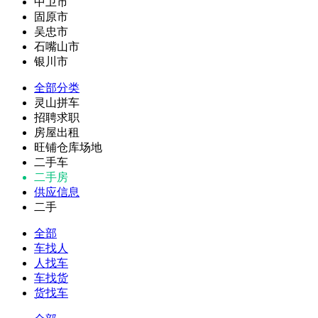
中卫市
固原市
吴忠市
石嘴山市
银川市
全部分类
灵山拼车
招聘求职
房屋出租
旺铺仓库场地
二手车
二手房
供应信息
二手
全部
车找人
人找车
车找货
货找车