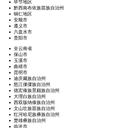
毕节地区
黔西南布依族苗族自治州
铜仁地区
安顺市
遵义市
六盘水市
贵阳市
全云南省
保山市
玉溪市
曲靖市
昆明市
迪庆藏族自治州
怒江傈僳族自治州
德宏傣族景颇族自治州
大理白族自治州
西双版纳傣族自治州
文山壮族苗族自治州
红河哈尼族彝族自治州
楚雄彝族自治州
临沧市