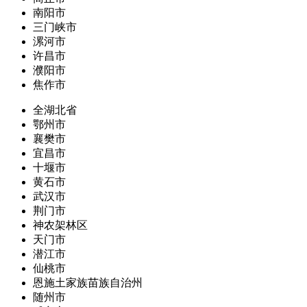
南阳市
三门峡市
漯河市
许昌市
濮阳市
焦作市
全湖北省
鄂州市
襄樊市
宜昌市
十堰市
黄石市
武汉市
荆门市
神农架林区
天门市
潜江市
仙桃市
恩施土家族苗族自治州
随州市