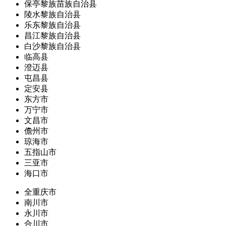
保亭黎族苗族自治县
陵水黎族自治县
乐东黎族自治县
昌江黎族自治县
白沙黎族自治县
临高县
澄迈县
屯昌县
定安县
东方市
万宁市
文昌市
儋州市
琼海市
五指山市
三亚市
海口市
全重庆市
南川市
永川市
合川市