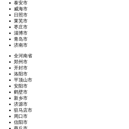
泰安市
威海市
日照市
莱芜市
枣庄市
淄博市
青岛市
济南市
全河南省
郑州市
开封市
洛阳市
平顶山市
安阳市
鹤壁市
新乡市
济源市
驻马店市
周口市
信阳市
商丘市