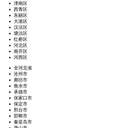
津南区
西青区
东丽区
大港区
汉沽区
塘沽区
红桥区
河北区
南开区
河西区
全河北省
沧州市
廊坊市
衡水市
承德市
张家口市
保定市
邢台市
邯郸市
秦皇岛市
唐山市