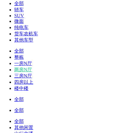
全部
轿车
SUV
微面
纯电车
货车农机车
其他车型
全部
整栋
一房N厅
两房N厅
三房N厅
四房以上
楼中楼
全部
全部
全部
其他闲置