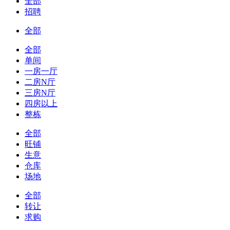
全部
招聘
全部
全部
单间
一房一厅
二房N厅
三房N厅
四房以上
整栋
全部
旺铺
生意
仓库
场地
全部
转让
求购