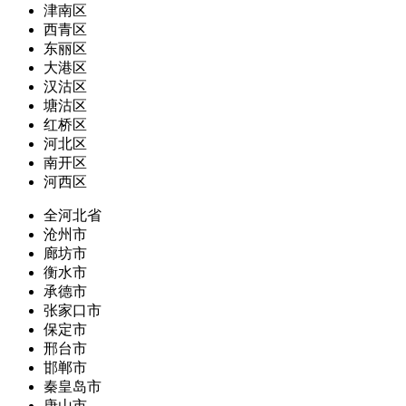
津南区
西青区
东丽区
大港区
汉沽区
塘沽区
红桥区
河北区
南开区
河西区
全河北省
沧州市
廊坊市
衡水市
承德市
张家口市
保定市
邢台市
邯郸市
秦皇岛市
唐山市