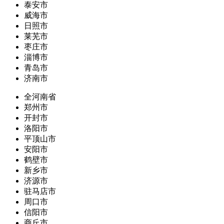
泰安市
威海市
日照市
莱芜市
枣庄市
淄博市
青岛市
济南市
全河南省
郑州市
开封市
洛阳市
平顶山市
安阳市
鹤壁市
新乡市
济源市
驻马店市
周口市
信阳市
商丘市