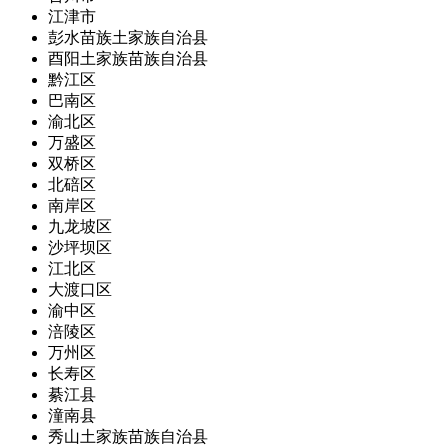
江津市
彭水苗族土家族自治县
酉阳土家族苗族自治县
黔江区
巴南区
渝北区
万盛区
双桥区
北碚区
南岸区
九龙坡区
沙坪坝区
江北区
大渡口区
渝中区
涪陵区
万州区
长寿区
綦江县
潼南县
秀山土家族苗族自治县