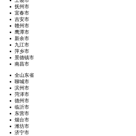
上饶市
抚州市
宜春市
吉安市
赣州市
鹰潭市
新余市
九江市
萍乡市
景德镇市
南昌市
全山东省
聊城市
滨州市
菏泽市
德州市
临沂市
东营市
烟台市
潍坊市
济宁市