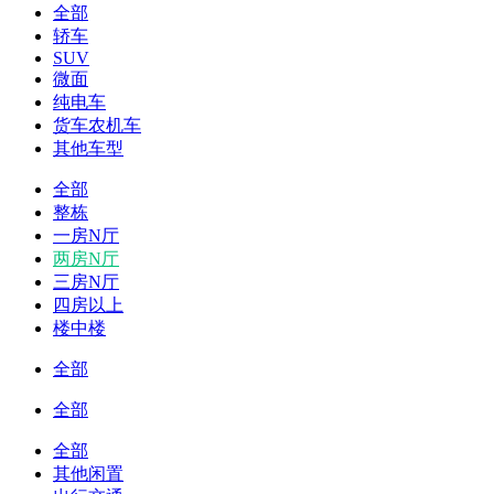
全部
轿车
SUV
微面
纯电车
货车农机车
其他车型
全部
整栋
一房N厅
两房N厅
三房N厅
四房以上
楼中楼
全部
全部
全部
其他闲置