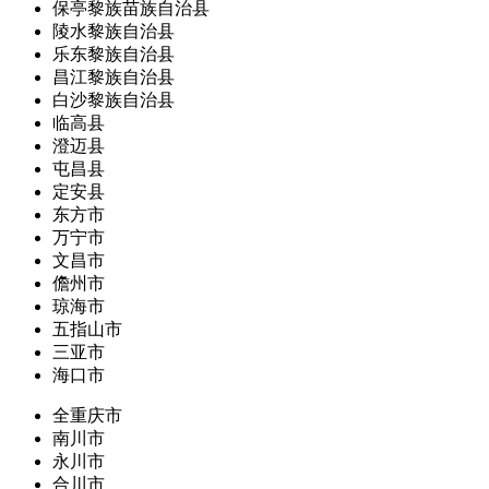
保亭黎族苗族自治县
陵水黎族自治县
乐东黎族自治县
昌江黎族自治县
白沙黎族自治县
临高县
澄迈县
屯昌县
定安县
东方市
万宁市
文昌市
儋州市
琼海市
五指山市
三亚市
海口市
全重庆市
南川市
永川市
合川市