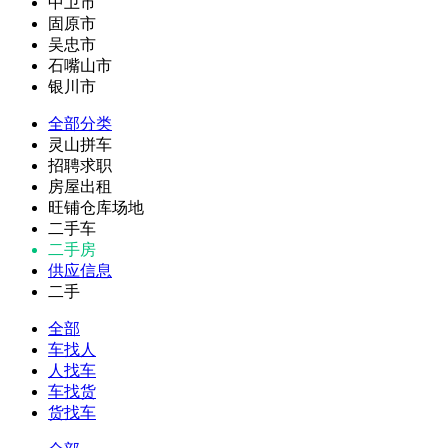
中卫市
固原市
吴忠市
石嘴山市
银川市
全部分类
灵山拼车
招聘求职
房屋出租
旺铺仓库场地
二手车
二手房
供应信息
二手
全部
车找人
人找车
车找货
货找车