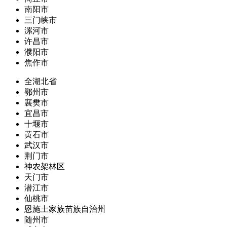
南阳市
三门峡市
漯河市
许昌市
濮阳市
焦作市
全湖北省
鄂州市
襄樊市
宜昌市
十堰市
黄石市
武汉市
荆门市
神农架林区
天门市
潜江市
仙桃市
恩施土家族苗族自治州
随州市