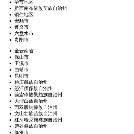
毕节地区
黔西南布依族苗族自治州
铜仁地区
安顺市
遵义市
六盘水市
贵阳市
全云南省
保山市
玉溪市
曲靖市
昆明市
迪庆藏族自治州
怒江傈僳族自治州
德宏傣族景颇族自治州
大理白族自治州
西双版纳傣族自治州
文山壮族苗族自治州
红河哈尼族彝族自治州
楚雄彝族自治州
临沧市