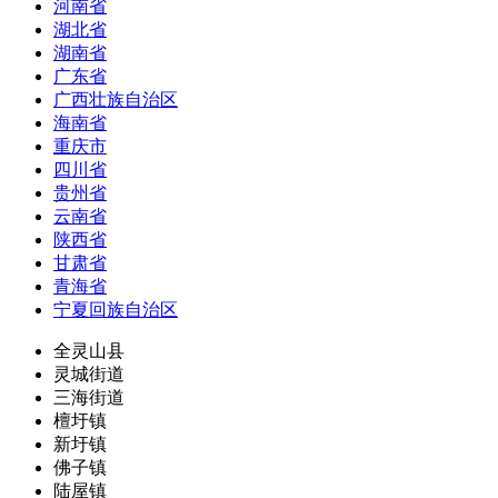
河南省
湖北省
湖南省
广东省
广西壮族自治区
海南省
重庆市
四川省
贵州省
云南省
陕西省
甘肃省
青海省
宁夏回族自治区
全灵山县
灵城街道
三海街道
檀圩镇
新圩镇
佛子镇
陆屋镇