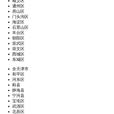
顺义区
通州区
房山区
门头沟区
海淀区
石景山区
丰台区
朝阳区
宣武区
崇文区
西城区
东城区
全天津市
和平区
河东区
蓟县
静海县
宁河县
宝坻区
武清区
北辰区