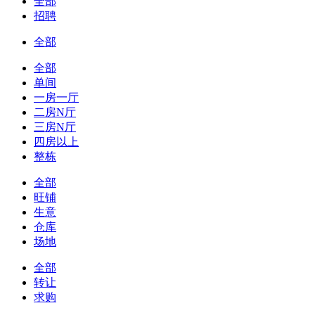
全部
招聘
全部
全部
单间
一房一厅
二房N厅
三房N厅
四房以上
整栋
全部
旺铺
生意
仓库
场地
全部
转让
求购