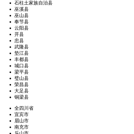
石柱土家族自治县
巫溪县
巫山县
奉节县
云阳县
开县
忠县
武隆县
垫江县
丰都县
城口县
梁平县
璧山县
荣昌县
大足县
铜梁县
全四川省
宜宾市
眉山市
南充市
乐山市