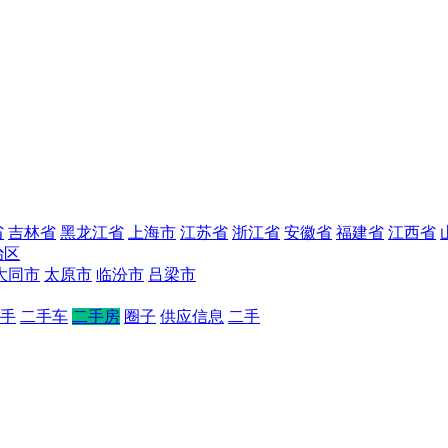
省
吉林省
黑龙江省
上海市
江苏省
浙江省
安徽省
福建省
江西省
治区
大同市
太原市
临汾市
吕梁市
手
二手车
二手房
圈子
供应信息
二手