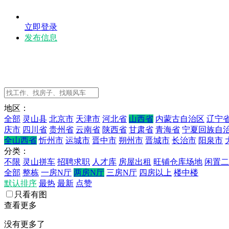
立即登录
发布信息
地区：
全部
灵山县
北京市
天津市
河北省
山西省
内蒙古自治区
辽宁
庆市
四川省
贵州省
云南省
陕西省
甘肃省
青海省
宁夏回族自
全山西省
忻州市
运城市
晋中市
朔州市
晋城市
长治市
阳泉市
分类：
不限
灵山拼车
招聘求职
人才库
房屋出租
旺铺仓库场地
闲置二
全部
整栋
一房N厅
两房N厅
三房N厅
四房以上
楼中楼
默认排序
最热
最新
点赞
只看有图
查看更多
没有更多了