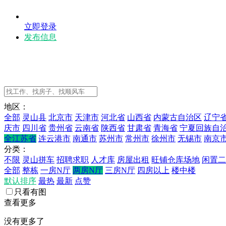
立即登录
发布信息
地区：
全部
灵山县
北京市
天津市
河北省
山西省
内蒙古自治区
辽宁
庆市
四川省
贵州省
云南省
陕西省
甘肃省
青海省
宁夏回族自
全江苏省
连云港市
南通市
苏州市
常州市
徐州市
无锡市
南京
分类：
不限
灵山拼车
招聘求职
人才库
房屋出租
旺铺仓库场地
闲置二
全部
整栋
一房N厅
两房N厅
三房N厅
四房以上
楼中楼
默认排序
最热
最新
点赞
只看有图
查看更多
没有更多了