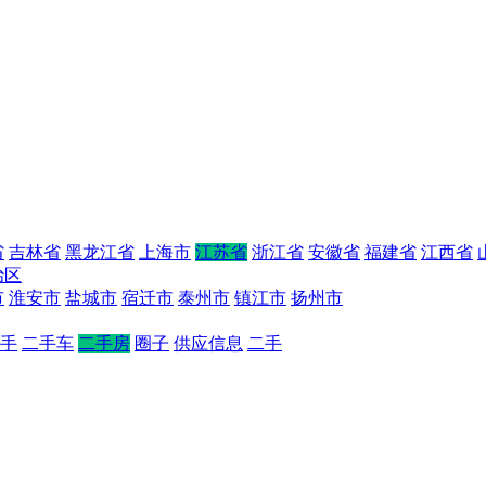
省
吉林省
黑龙江省
上海市
江苏省
浙江省
安徽省
福建省
江西省
治区
市
淮安市
盐城市
宿迁市
泰州市
镇江市
扬州市
手
二手车
二手房
圈子
供应信息
二手