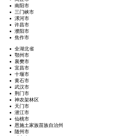
南阳市
三门峡市
漯河市
许昌市
濮阳市
焦作市
全湖北省
鄂州市
襄樊市
宜昌市
十堰市
黄石市
武汉市
荆门市
神农架林区
天门市
潜江市
仙桃市
恩施土家族苗族自治州
随州市