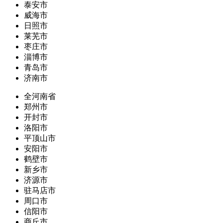
泰安市
威海市
日照市
莱芜市
枣庄市
淄博市
青岛市
济南市
全河南省
郑州市
开封市
洛阳市
平顶山市
安阳市
鹤壁市
新乡市
济源市
驻马店市
周口市
信阳市
商丘市