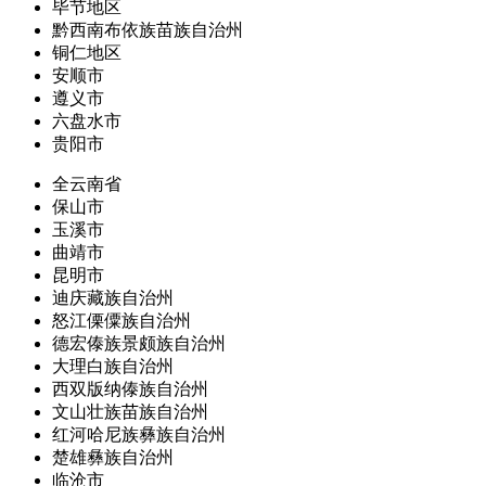
毕节地区
黔西南布依族苗族自治州
铜仁地区
安顺市
遵义市
六盘水市
贵阳市
全云南省
保山市
玉溪市
曲靖市
昆明市
迪庆藏族自治州
怒江傈僳族自治州
德宏傣族景颇族自治州
大理白族自治州
西双版纳傣族自治州
文山壮族苗族自治州
红河哈尼族彝族自治州
楚雄彝族自治州
临沧市