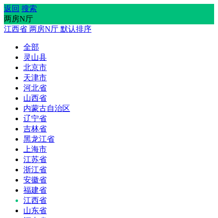
返回
搜索
两房N厅
江西省
两房N厅
默认排序
全部
灵山县
北京市
天津市
河北省
山西省
内蒙古自治区
辽宁省
吉林省
黑龙江省
上海市
江苏省
浙江省
安徽省
福建省
江西省
山东省