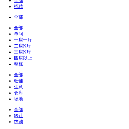
全部
招聘
全部
全部
单间
一房一厅
二房N厅
三房N厅
四房以上
整栋
全部
旺铺
生意
仓库
场地
全部
转让
求购