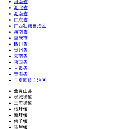
河南省
湖北省
湖南省
广东省
广西壮族自治区
海南省
重庆市
四川省
贵州省
云南省
陕西省
甘肃省
青海省
宁夏回族自治区
全灵山县
灵城街道
三海街道
檀圩镇
新圩镇
佛子镇
陆屋镇