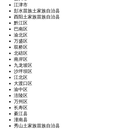
江津市
彭水苗族土家族自治县
酉阳土家族苗族自治县
黔江区
巴南区
渝北区
万盛区
双桥区
北碚区
南岸区
九龙坡区
沙坪坝区
江北区
大渡口区
渝中区
涪陵区
万州区
长寿区
綦江县
潼南县
秀山土家族苗族自治县