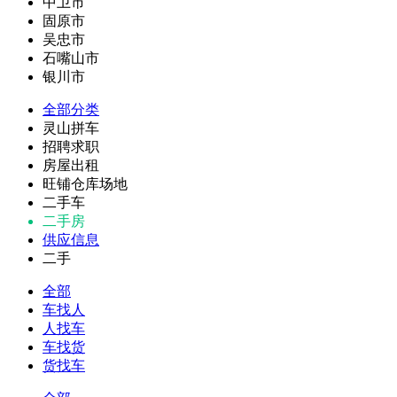
中卫市
固原市
吴忠市
石嘴山市
银川市
全部分类
灵山拼车
招聘求职
房屋出租
旺铺仓库场地
二手车
二手房
供应信息
二手
全部
车找人
人找车
车找货
货找车