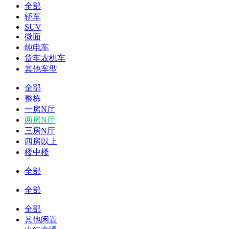
全部
轿车
SUV
微面
纯电车
货车农机车
其他车型
全部
整栋
一房N厅
两房N厅
三房N厅
四房以上
楼中楼
全部
全部
全部
其他闲置