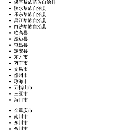
保亭黎族苗族自治县
陵水黎族自治县
乐东黎族自治县
昌江黎族自治县
白沙黎族自治县
临高县
澄迈县
屯昌县
定安县
东方市
万宁市
文昌市
儋州市
琼海市
五指山市
三亚市
海口市
全重庆市
南川市
永川市
合川市