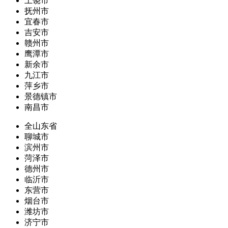
上饶市
抚州市
宜春市
吉安市
赣州市
鹰潭市
新余市
九江市
萍乡市
景德镇市
南昌市
全山东省
聊城市
滨州市
菏泽市
德州市
临沂市
东营市
烟台市
潍坊市
济宁市