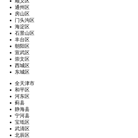
顺义区
通州区
房山区
门头沟区
海淀区
石景山区
丰台区
朝阳区
宣武区
崇文区
西城区
东城区
全天津市
和平区
河东区
蓟县
静海县
宁河县
宝坻区
武清区
北辰区