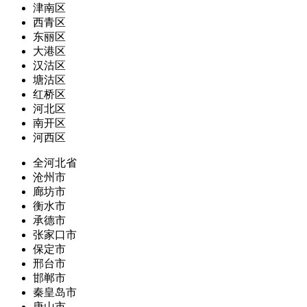
津南区
西青区
东丽区
大港区
汉沽区
塘沽区
红桥区
河北区
南开区
河西区
全河北省
沧州市
廊坊市
衡水市
承德市
张家口市
保定市
邢台市
邯郸市
秦皇岛市
唐山市