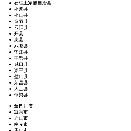
石柱土家族自治县
巫溪县
巫山县
奉节县
云阳县
开县
忠县
武隆县
垫江县
丰都县
城口县
梁平县
璧山县
荣昌县
大足县
铜梁县
全四川省
宜宾市
眉山市
南充市
乐山市