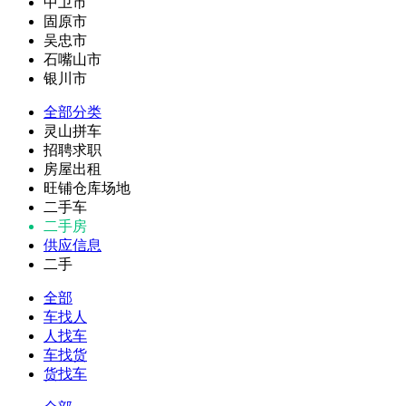
中卫市
固原市
吴忠市
石嘴山市
银川市
全部分类
灵山拼车
招聘求职
房屋出租
旺铺仓库场地
二手车
二手房
供应信息
二手
全部
车找人
人找车
车找货
货找车