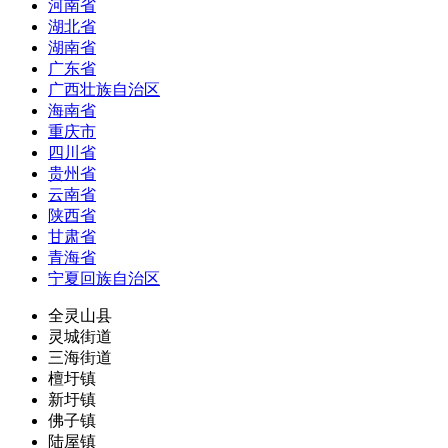
河南省
湖北省
湖南省
广东省
广西壮族自治区
海南省
重庆市
四川省
贵州省
云南省
陕西省
甘肃省
青海省
宁夏回族自治区
全灵山县
灵城街道
三海街道
檀圩镇
新圩镇
佛子镇
陆屋镇