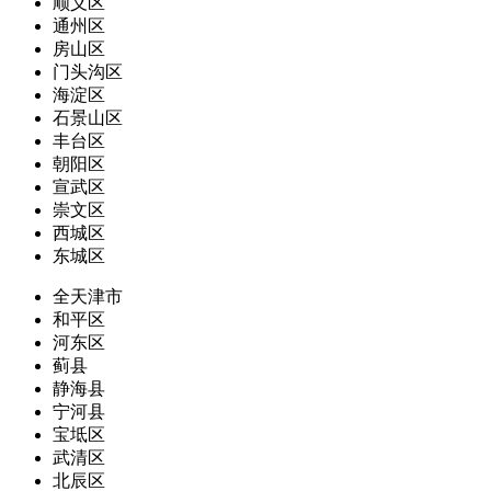
顺义区
通州区
房山区
门头沟区
海淀区
石景山区
丰台区
朝阳区
宣武区
崇文区
西城区
东城区
全天津市
和平区
河东区
蓟县
静海县
宁河县
宝坻区
武清区
北辰区