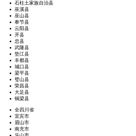
石柱土家族自治县
巫溪县
巫山县
奉节县
云阳县
开县
忠县
武隆县
垫江县
丰都县
城口县
梁平县
璧山县
荣昌县
大足县
铜梁县
全四川省
宜宾市
眉山市
南充市
乐山市