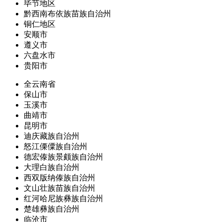
毕节地区
黔西南布依族苗族自治州
铜仁地区
安顺市
遵义市
六盘水市
贵阳市
全云南省
保山市
玉溪市
曲靖市
昆明市
迪庆藏族自治州
怒江傈僳族自治州
德宏傣族景颇族自治州
大理白族自治州
西双版纳傣族自治州
文山壮族苗族自治州
红河哈尼族彝族自治州
楚雄彝族自治州
临沧市