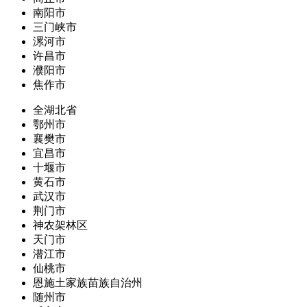
南阳市
三门峡市
漯河市
许昌市
濮阳市
焦作市
全湖北省
鄂州市
襄樊市
宜昌市
十堰市
黄石市
武汉市
荆门市
神农架林区
天门市
潜江市
仙桃市
恩施土家族苗族自治州
随州市