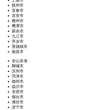
上饶市
抚州市
宜春市
吉安市
赣州市
鹰潭市
新余市
九江市
萍乡市
景德镇市
南昌市
全山东省
聊城市
滨州市
菏泽市
德州市
临沂市
东营市
烟台市
潍坊市
济宁市