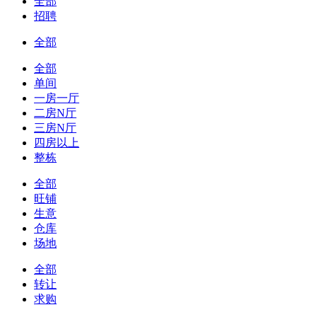
全部
招聘
全部
全部
单间
一房一厅
二房N厅
三房N厅
四房以上
整栋
全部
旺铺
生意
仓库
场地
全部
转让
求购