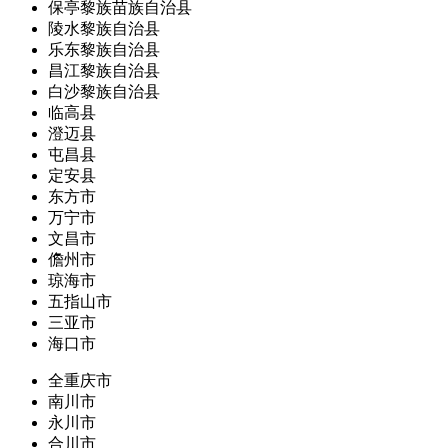
保亭黎族苗族自治县
陵水黎族自治县
乐东黎族自治县
昌江黎族自治县
白沙黎族自治县
临高县
澄迈县
屯昌县
定安县
东方市
万宁市
文昌市
儋州市
琼海市
五指山市
三亚市
海口市
全重庆市
南川市
永川市
合川市