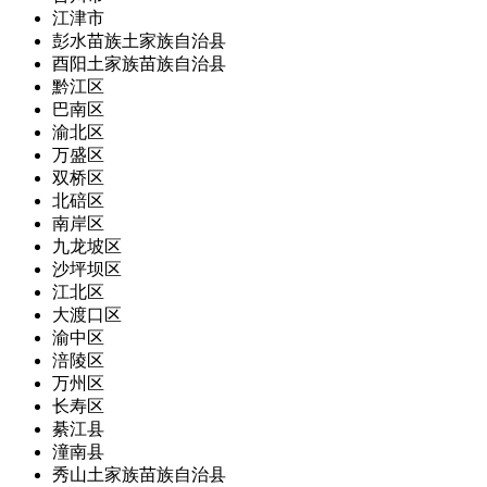
江津市
彭水苗族土家族自治县
酉阳土家族苗族自治县
黔江区
巴南区
渝北区
万盛区
双桥区
北碚区
南岸区
九龙坡区
沙坪坝区
江北区
大渡口区
渝中区
涪陵区
万州区
长寿区
綦江县
潼南县
秀山土家族苗族自治县