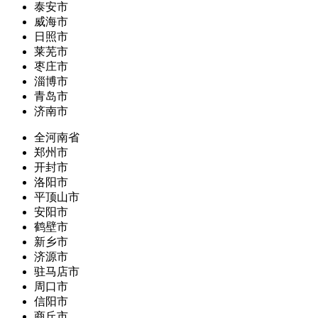
泰安市
威海市
日照市
莱芜市
枣庄市
淄博市
青岛市
济南市
全河南省
郑州市
开封市
洛阳市
平顶山市
安阳市
鹤壁市
新乡市
济源市
驻马店市
周口市
信阳市
商丘市