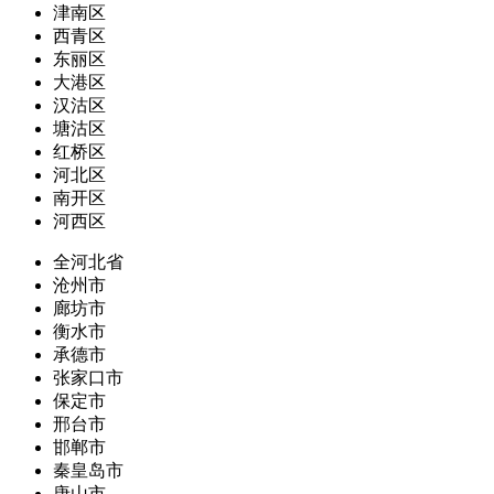
津南区
西青区
东丽区
大港区
汉沽区
塘沽区
红桥区
河北区
南开区
河西区
全河北省
沧州市
廊坊市
衡水市
承德市
张家口市
保定市
邢台市
邯郸市
秦皇岛市
唐山市