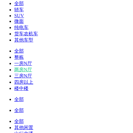
全部
轿车
SUV
微面
纯电车
货车农机车
其他车型
全部
整栋
一房N厅
两房N厅
三房N厅
四房以上
楼中楼
全部
全部
全部
其他闲置