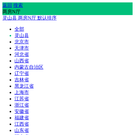
返回
搜索
两房N厅
灵山县
两房N厅
默认排序
全部
灵山县
北京市
天津市
河北省
山西省
内蒙古自治区
辽宁省
吉林省
黑龙江省
上海市
江苏省
浙江省
安徽省
福建省
江西省
山东省