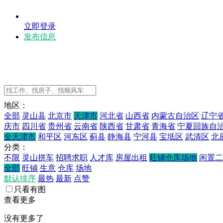
立即登录
发布信息
地区：
全部
灵山县
北京市
天津市
河北省
山西省
内蒙古自治区
辽宁
庆市
四川省
贵州省
云南省
陕西省
甘肃省
青海省
宁夏回族自
全天津市
和平区
河东区
蓟县
静海县
宁河县
宝坻区
武清区
北
分类：
不限
灵山拼车
招聘求职
人才库
房屋出租
旺铺仓库场地
闲置二
全部
旺铺
生意
仓库
场地
默认排序
最热
最新
点赞
只看有图
查看更多
没有更多了