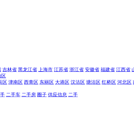
省
吉林省
黑龙江省
上海市
江苏省
浙江省
安徽省
福建省
江西省
治区
辰区
津南区
西青区
东丽区
大港区
汉沽区
塘沽区
红桥区
河北区
手
二手车
二手房
圈子
供应信息
二手