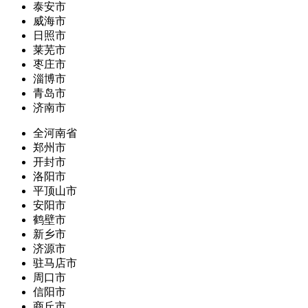
泰安市
威海市
日照市
莱芜市
枣庄市
淄博市
青岛市
济南市
全河南省
郑州市
开封市
洛阳市
平顶山市
安阳市
鹤壁市
新乡市
济源市
驻马店市
周口市
信阳市
商丘市