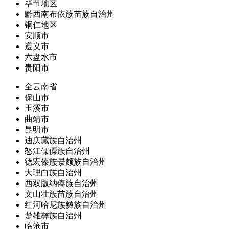
毕节地区
黔西南布依族苗族自治州
铜仁地区
安顺市
遵义市
六盘水市
贵阳市
全云南省
保山市
玉溪市
曲靖市
昆明市
迪庆藏族自治州
怒江傈僳族自治州
德宏傣族景颇族自治州
大理白族自治州
西双版纳傣族自治州
文山壮族苗族自治州
红河哈尼族彝族自治州
楚雄彝族自治州
临沧市