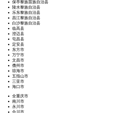
保亭黎族苗族自治县
陵水黎族自治县
乐东黎族自治县
昌江黎族自治县
白沙黎族自治县
临高县
澄迈县
屯昌县
定安县
东方市
万宁市
文昌市
儋州市
琼海市
五指山市
三亚市
海口市
全重庆市
南川市
永川市
合川市