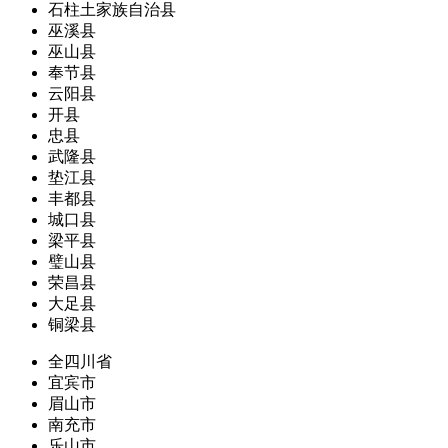
石柱土家族自治县
巫溪县
巫山县
奉节县
云阳县
开县
忠县
武隆县
垫江县
丰都县
城口县
梁平县
璧山县
荣昌县
大足县
铜梁县
全四川省
宜宾市
眉山市
南充市
乐山市