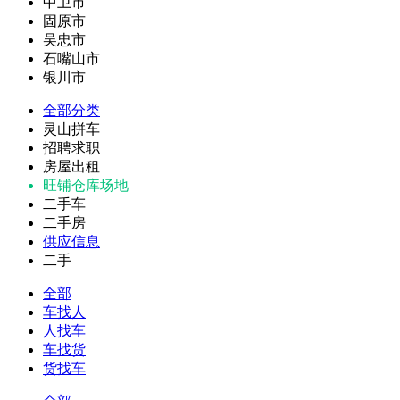
中卫市
固原市
吴忠市
石嘴山市
银川市
全部分类
灵山拼车
招聘求职
房屋出租
旺铺仓库场地
二手车
二手房
供应信息
二手
全部
车找人
人找车
车找货
货找车