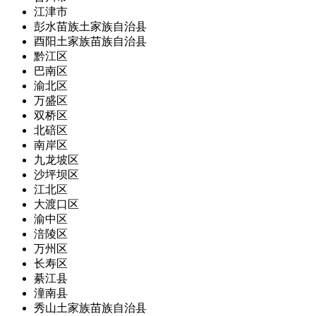
江津市
彭水苗族土家族自治县
酉阳土家族苗族自治县
黔江区
巴南区
渝北区
万盛区
双桥区
北碚区
南岸区
九龙坡区
沙坪坝区
江北区
大渡口区
渝中区
涪陵区
万州区
长寿区
綦江县
潼南县
秀山土家族苗族自治县