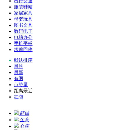
出行交通
服装鞋帽
家居家具
母婴玩具
图书文具
数码电子
电脑办公
手机平板
求购回收
默认排序
最热
最新
有图
点赞量
距离最近
红包
旺铺
生意
仓库