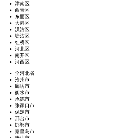
津南区
西青区
东丽区
大港区
汉沽区
塘沽区
红桥区
河北区
南开区
河西区
全河北省
沧州市
廊坊市
衡水市
承德市
张家口市
保定市
邢台市
邯郸市
秦皇岛市
唐山市