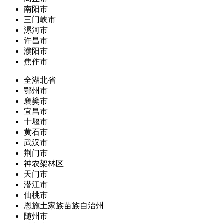
南阳市
三门峡市
漯河市
许昌市
濮阳市
焦作市
全湖北省
鄂州市
襄樊市
宜昌市
十堰市
黄石市
武汉市
荆门市
神农架林区
天门市
潜江市
仙桃市
恩施土家族苗族自治州
随州市