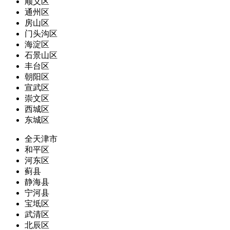
顺义区
通州区
房山区
门头沟区
海淀区
石景山区
丰台区
朝阳区
宣武区
崇文区
西城区
东城区
全天津市
和平区
河东区
蓟县
静海县
宁河县
宝坻区
武清区
北辰区