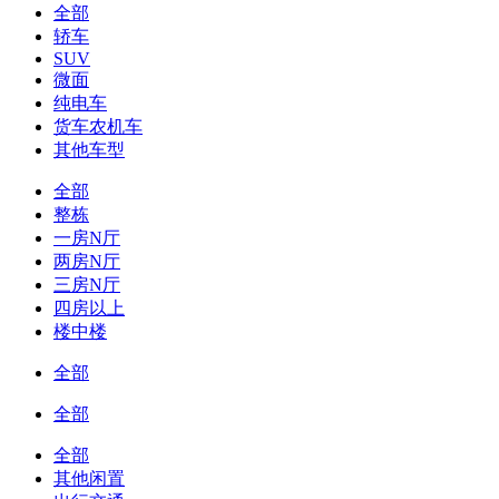
全部
轿车
SUV
微面
纯电车
货车农机车
其他车型
全部
整栋
一房N厅
两房N厅
三房N厅
四房以上
楼中楼
全部
全部
全部
其他闲置