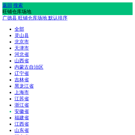
返回
搜索
旺铺仓库场地
广德县
旺铺仓库场地
默认排序
全部
灵山县
北京市
天津市
河北省
山西省
内蒙古自治区
辽宁省
吉林省
黑龙江省
上海市
江苏省
浙江省
安徽省
福建省
江西省
山东省