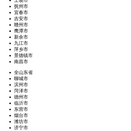
上饶市
抚州市
宜春市
吉安市
赣州市
鹰潭市
新余市
九江市
萍乡市
景德镇市
南昌市
全山东省
聊城市
滨州市
菏泽市
德州市
临沂市
东营市
烟台市
潍坊市
济宁市