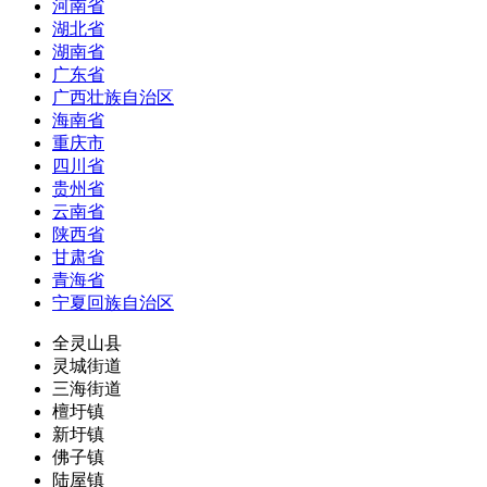
河南省
湖北省
湖南省
广东省
广西壮族自治区
海南省
重庆市
四川省
贵州省
云南省
陕西省
甘肃省
青海省
宁夏回族自治区
全灵山县
灵城街道
三海街道
檀圩镇
新圩镇
佛子镇
陆屋镇