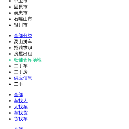
中卫市
固原市
吴忠市
石嘴山市
银川市
全部分类
灵山拼车
招聘求职
房屋出租
旺铺仓库场地
二手车
二手房
供应信息
二手
全部
车找人
人找车
车找货
货找车