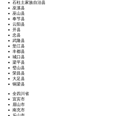
石柱土家族自治县
巫溪县
巫山县
奉节县
云阳县
开县
忠县
武隆县
垫江县
丰都县
城口县
梁平县
璧山县
荣昌县
大足县
铜梁县
全四川省
宜宾市
眉山市
南充市
乐山市