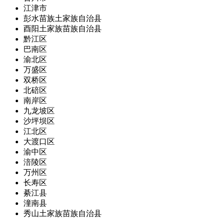
江津市
彭水苗族土家族自治县
酉阳土家族苗族自治县
黔江区
巴南区
渝北区
万盛区
双桥区
北碚区
南岸区
九龙坡区
沙坪坝区
江北区
大渡口区
渝中区
涪陵区
万州区
长寿区
綦江县
潼南县
秀山土家族苗族自治县