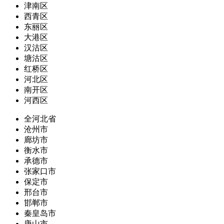
津南区
西青区
东丽区
大港区
汉沽区
塘沽区
红桥区
河北区
南开区
河西区
全河北省
沧州市
廊坊市
衡水市
承德市
张家口市
保定市
邢台市
邯郸市
秦皇岛市
唐山市