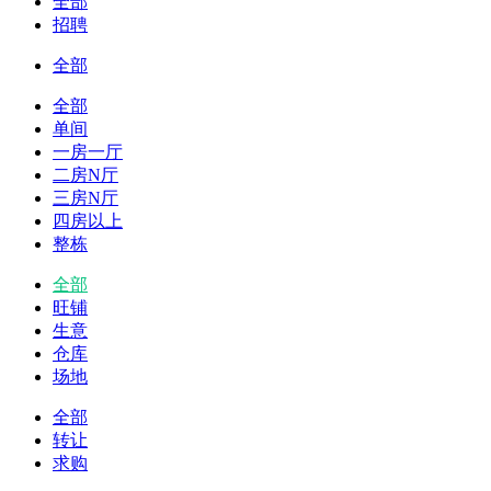
全部
招聘
全部
全部
单间
一房一厅
二房N厅
三房N厅
四房以上
整栋
全部
旺铺
生意
仓库
场地
全部
转让
求购