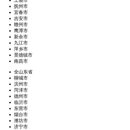
上饶市
抚州市
宜春市
吉安市
赣州市
鹰潭市
新余市
九江市
萍乡市
景德镇市
南昌市
全山东省
聊城市
滨州市
菏泽市
德州市
临沂市
东营市
烟台市
潍坊市
济宁市