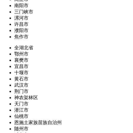
南阳市
三门峡市
漯河市
许昌市
濮阳市
焦作市
全湖北省
鄂州市
襄樊市
宜昌市
十堰市
黄石市
武汉市
荆门市
神农架林区
天门市
潜江市
仙桃市
恩施土家族苗族自治州
随州市