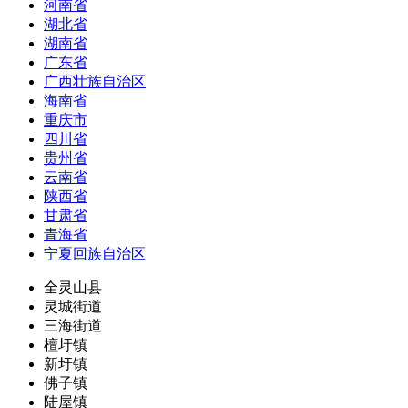
河南省
湖北省
湖南省
广东省
广西壮族自治区
海南省
重庆市
四川省
贵州省
云南省
陕西省
甘肃省
青海省
宁夏回族自治区
全灵山县
灵城街道
三海街道
檀圩镇
新圩镇
佛子镇
陆屋镇