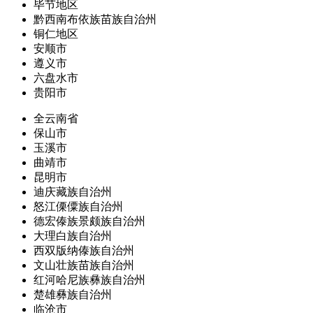
毕节地区
黔西南布依族苗族自治州
铜仁地区
安顺市
遵义市
六盘水市
贵阳市
全云南省
保山市
玉溪市
曲靖市
昆明市
迪庆藏族自治州
怒江傈僳族自治州
德宏傣族景颇族自治州
大理白族自治州
西双版纳傣族自治州
文山壮族苗族自治州
红河哈尼族彝族自治州
楚雄彝族自治州
临沧市