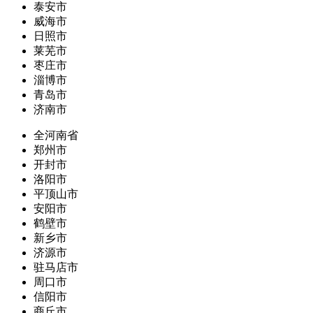
泰安市
威海市
日照市
莱芜市
枣庄市
淄博市
青岛市
济南市
全河南省
郑州市
开封市
洛阳市
平顶山市
安阳市
鹤壁市
新乡市
济源市
驻马店市
周口市
信阳市
商丘市