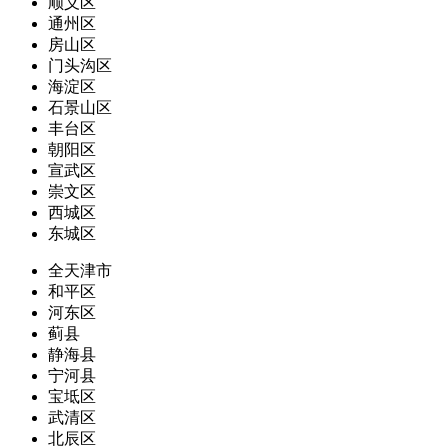
顺义区
通州区
房山区
门头沟区
海淀区
石景山区
丰台区
朝阳区
宣武区
崇文区
西城区
东城区
全天津市
和平区
河东区
蓟县
静海县
宁河县
宝坻区
武清区
北辰区