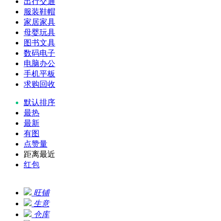
出行交通
服装鞋帽
家居家具
母婴玩具
图书文具
数码电子
电脑办公
手机平板
求购回收
默认排序
最热
最新
有图
点赞量
距离最近
红包
旺铺
生意
仓库