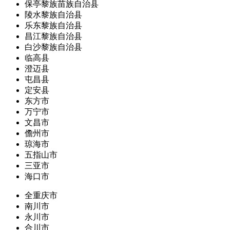
保亭黎族苗族自治县
陵水黎族自治县
乐东黎族自治县
昌江黎族自治县
白沙黎族自治县
临高县
澄迈县
屯昌县
定安县
东方市
万宁市
文昌市
儋州市
琼海市
五指山市
三亚市
海口市
全重庆市
南川市
永川市
合川市