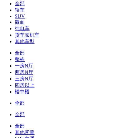
全部
轿车
SUV
微面
纯电车
货车农机车
其他车型
全部
整栋
一房N厅
两房N厅
三房N厅
四房以上
楼中楼
全部
全部
全部
其他闲置