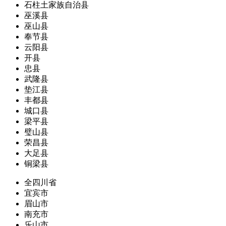
石柱土家族自治县
巫溪县
巫山县
奉节县
云阳县
开县
忠县
武隆县
垫江县
丰都县
城口县
梁平县
璧山县
荣昌县
大足县
铜梁县
全四川省
宜宾市
眉山市
南充市
乐山市