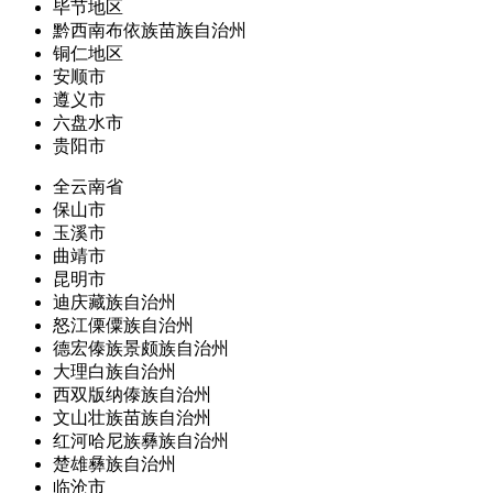
毕节地区
黔西南布依族苗族自治州
铜仁地区
安顺市
遵义市
六盘水市
贵阳市
全云南省
保山市
玉溪市
曲靖市
昆明市
迪庆藏族自治州
怒江傈僳族自治州
德宏傣族景颇族自治州
大理白族自治州
西双版纳傣族自治州
文山壮族苗族自治州
红河哈尼族彝族自治州
楚雄彝族自治州
临沧市