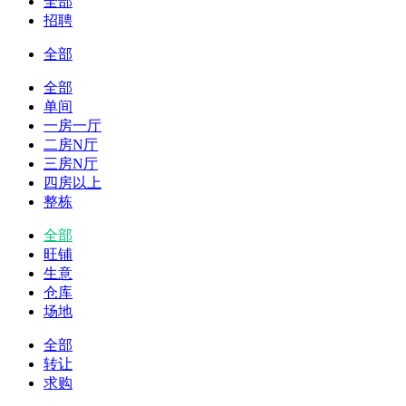
全部
招聘
全部
全部
单间
一房一厅
二房N厅
三房N厅
四房以上
整栋
全部
旺铺
生意
仓库
场地
全部
转让
求购