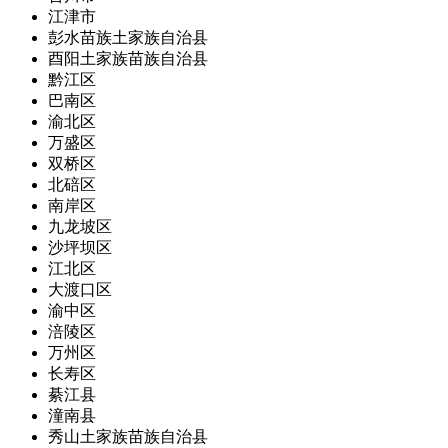
江津市
彭水苗族土家族自治县
酉阳土家族苗族自治县
黔江区
巴南区
渝北区
万盛区
双桥区
北碚区
南岸区
九龙坡区
沙坪坝区
江北区
大渡口区
渝中区
涪陵区
万州区
长寿区
綦江县
潼南县
秀山土家族苗族自治县