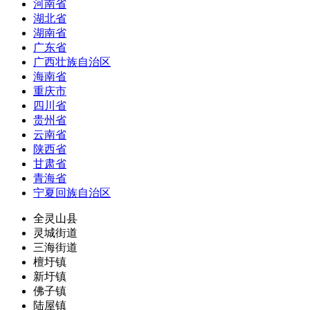
河南省
湖北省
湖南省
广东省
广西壮族自治区
海南省
重庆市
四川省
贵州省
云南省
陕西省
甘肃省
青海省
宁夏回族自治区
全灵山县
灵城街道
三海街道
檀圩镇
新圩镇
佛子镇
陆屋镇