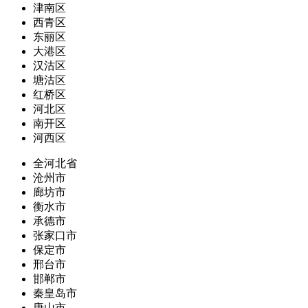
津南区
西青区
东丽区
大港区
汉沽区
塘沽区
红桥区
河北区
南开区
河西区
全河北省
沧州市
廊坊市
衡水市
承德市
张家口市
保定市
邢台市
邯郸市
秦皇岛市
唐山市