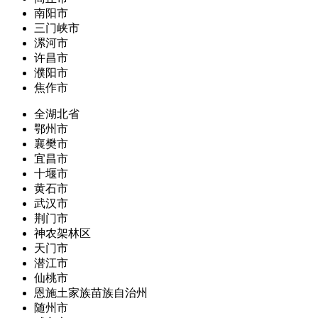
南阳市
三门峡市
漯河市
许昌市
濮阳市
焦作市
全湖北省
鄂州市
襄樊市
宜昌市
十堰市
黄石市
武汉市
荆门市
神农架林区
天门市
潜江市
仙桃市
恩施土家族苗族自治州
随州市