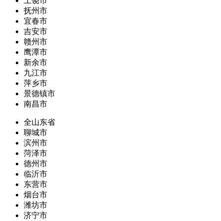
上饶市
抚州市
宜春市
吉安市
赣州市
鹰潭市
新余市
九江市
萍乡市
景德镇市
南昌市
全山东省
聊城市
滨州市
菏泽市
德州市
临沂市
东营市
烟台市
潍坊市
济宁市