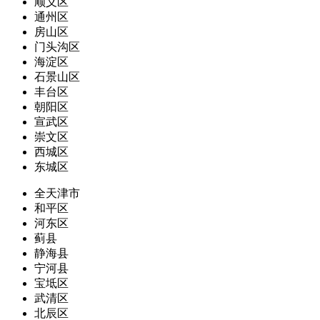
顺义区
通州区
房山区
门头沟区
海淀区
石景山区
丰台区
朝阳区
宣武区
崇文区
西城区
东城区
全天津市
和平区
河东区
蓟县
静海县
宁河县
宝坻区
武清区
北辰区