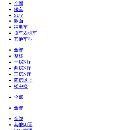
全部
轿车
SUV
微面
纯电车
货车农机车
其他车型
全部
整栋
一房N厅
两房N厅
三房N厅
四房以上
楼中楼
全部
全部
全部
其他闲置