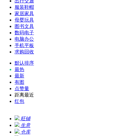
出行交通
服装鞋帽
家居家具
母婴玩具
图书文具
数码电子
电脑办公
手机平板
求购回收
默认排序
最热
最新
有图
点赞量
距离最近
红包
旺铺
生意
仓库