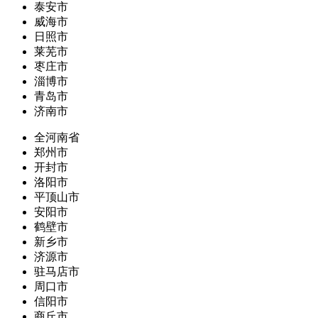
泰安市
威海市
日照市
莱芜市
枣庄市
淄博市
青岛市
济南市
全河南省
郑州市
开封市
洛阳市
平顶山市
安阳市
鹤壁市
新乡市
济源市
驻马店市
周口市
信阳市
商丘市