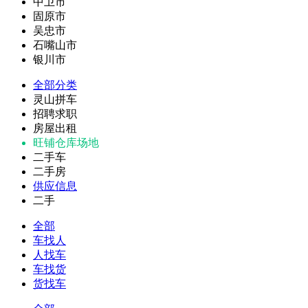
中卫市
固原市
吴忠市
石嘴山市
银川市
全部分类
灵山拼车
招聘求职
房屋出租
旺铺仓库场地
二手车
二手房
供应信息
二手
全部
车找人
人找车
车找货
货找车