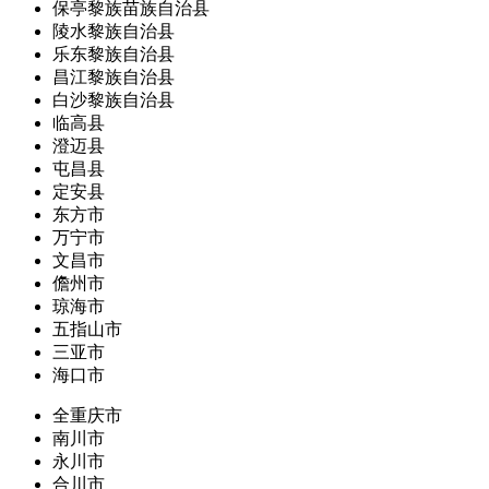
保亭黎族苗族自治县
陵水黎族自治县
乐东黎族自治县
昌江黎族自治县
白沙黎族自治县
临高县
澄迈县
屯昌县
定安县
东方市
万宁市
文昌市
儋州市
琼海市
五指山市
三亚市
海口市
全重庆市
南川市
永川市
合川市