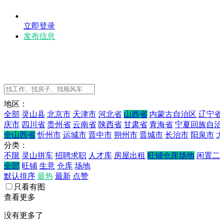
立即登录
发布信息
地区：
全部
灵山县
北京市
天津市
河北省
山西省
内蒙古自治区
辽宁
庆市
四川省
贵州省
云南省
陕西省
甘肃省
青海省
宁夏回族自
全山西省
忻州市
运城市
晋中市
朔州市
晋城市
长治市
阳泉市
分类：
不限
灵山拼车
招聘求职
人才库
房屋出租
旺铺仓库场地
闲置二
全部
旺铺
生意
仓库
场地
默认排序
最热
最新
点赞
只看有图
查看更多
没有更多了