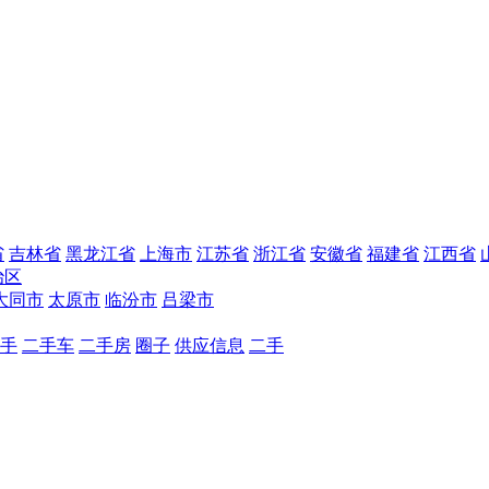
省
吉林省
黑龙江省
上海市
江苏省
浙江省
安徽省
福建省
江西省
治区
大同市
太原市
临汾市
吕梁市
手
二手车
二手房
圈子
供应信息
二手