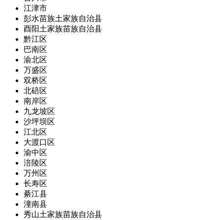
江津市
彭水苗族土家族自治县
酉阳土家族苗族自治县
黔江区
巴南区
渝北区
万盛区
双桥区
北碚区
南岸区
九龙坡区
沙坪坝区
江北区
大渡口区
渝中区
涪陵区
万州区
长寿区
綦江县
潼南县
秀山土家族苗族自治县