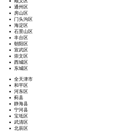
顺义区
通州区
房山区
门头沟区
海淀区
石景山区
丰台区
朝阳区
宣武区
崇文区
西城区
东城区
全天津市
和平区
河东区
蓟县
静海县
宁河县
宝坻区
武清区
北辰区