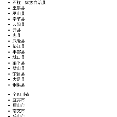
石柱土家族自治县
巫溪县
巫山县
奉节县
云阳县
开县
忠县
武隆县
垫江县
丰都县
城口县
梁平县
璧山县
荣昌县
大足县
铜梁县
全四川省
宜宾市
眉山市
南充市
乐山市