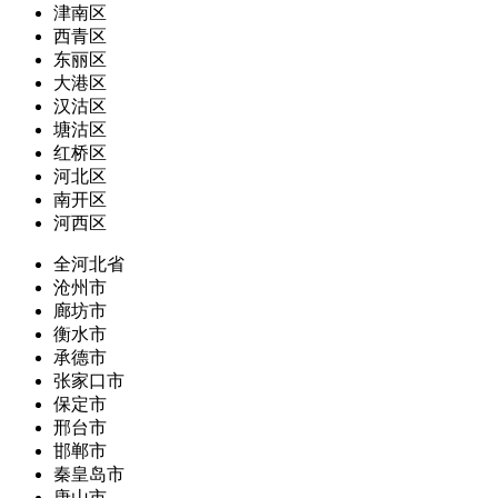
津南区
西青区
东丽区
大港区
汉沽区
塘沽区
红桥区
河北区
南开区
河西区
全河北省
沧州市
廊坊市
衡水市
承德市
张家口市
保定市
邢台市
邯郸市
秦皇岛市
唐山市