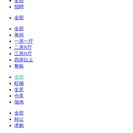
全部
招聘
全部
全部
单间
一房一厅
二房N厅
三房N厅
四房以上
整栋
全部
旺铺
生意
仓库
场地
全部
转让
求购