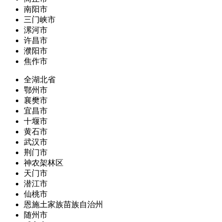
南阳市
三门峡市
漯河市
许昌市
濮阳市
焦作市
全湖北省
鄂州市
襄樊市
宜昌市
十堰市
黄石市
武汉市
荆门市
神农架林区
天门市
潜江市
仙桃市
恩施土家族苗族自治州
随州市