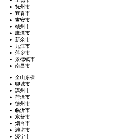
上饶市
抚州市
宜春市
吉安市
赣州市
鹰潭市
新余市
九江市
萍乡市
景德镇市
南昌市
全山东省
聊城市
滨州市
菏泽市
德州市
临沂市
东营市
烟台市
潍坊市
济宁市