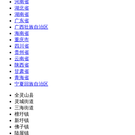
河南省
湖北省
湖南省
广东省
广西壮族自治区
海南省
重庆市
四川省
贵州省
云南省
陕西省
甘肃省
青海省
宁夏回族自治区
全灵山县
灵城街道
三海街道
檀圩镇
新圩镇
佛子镇
陆屋镇