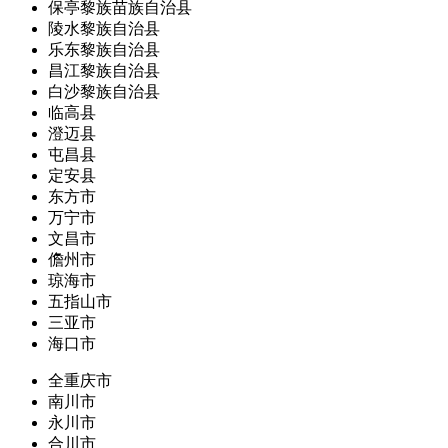
保亭黎族苗族自治县
陵水黎族自治县
乐东黎族自治县
昌江黎族自治县
白沙黎族自治县
临高县
澄迈县
屯昌县
定安县
东方市
万宁市
文昌市
儋州市
琼海市
五指山市
三亚市
海口市
全重庆市
南川市
永川市
合川市