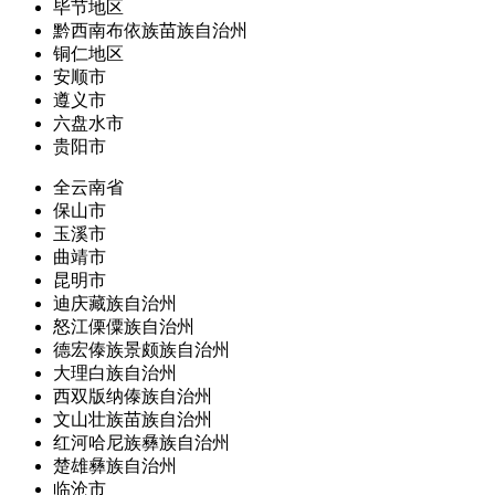
毕节地区
黔西南布依族苗族自治州
铜仁地区
安顺市
遵义市
六盘水市
贵阳市
全云南省
保山市
玉溪市
曲靖市
昆明市
迪庆藏族自治州
怒江傈僳族自治州
德宏傣族景颇族自治州
大理白族自治州
西双版纳傣族自治州
文山壮族苗族自治州
红河哈尼族彝族自治州
楚雄彝族自治州
临沧市