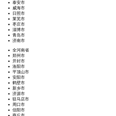
泰安市
威海市
日照市
莱芜市
枣庄市
淄博市
青岛市
济南市
全河南省
郑州市
开封市
洛阳市
平顶山市
安阳市
鹤壁市
新乡市
济源市
驻马店市
周口市
信阳市
商丘市