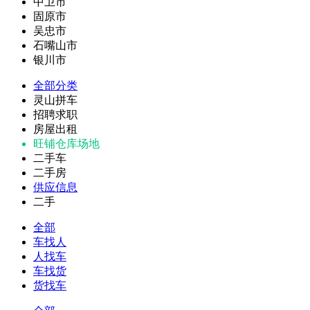
中卫市
固原市
吴忠市
石嘴山市
银川市
全部分类
灵山拼车
招聘求职
房屋出租
旺铺仓库场地
二手车
二手房
供应信息
二手
全部
车找人
人找车
车找货
货找车