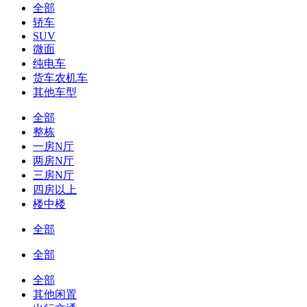
全部
轿车
SUV
微面
纯电车
货车农机车
其他车型
全部
整栋
一房N厅
两房N厅
三房N厅
四房以上
楼中楼
全部
全部
全部
其他闲置