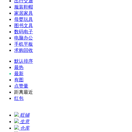
出行交通
服装鞋帽
家居家具
母婴玩具
图书文具
数码电子
电脑办公
手机平板
求购回收
默认排序
最热
最新
有图
点赞量
距离最近
红包
旺铺
生意
仓库