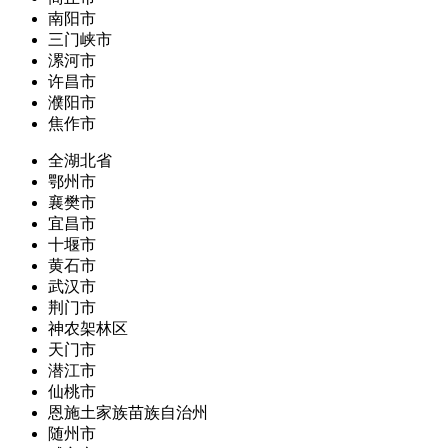
南阳市
三门峡市
漯河市
许昌市
濮阳市
焦作市
全湖北省
鄂州市
襄樊市
宜昌市
十堰市
黄石市
武汉市
荆门市
神农架林区
天门市
潜江市
仙桃市
恩施土家族苗族自治州
随州市