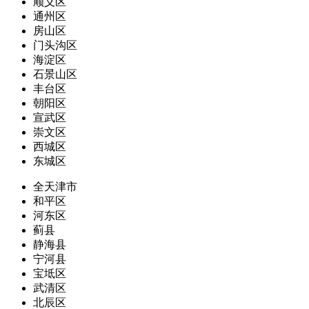
顺义区
通州区
房山区
门头沟区
海淀区
石景山区
丰台区
朝阳区
宣武区
崇文区
西城区
东城区
全天津市
和平区
河东区
蓟县
静海县
宁河县
宝坻区
武清区
北辰区