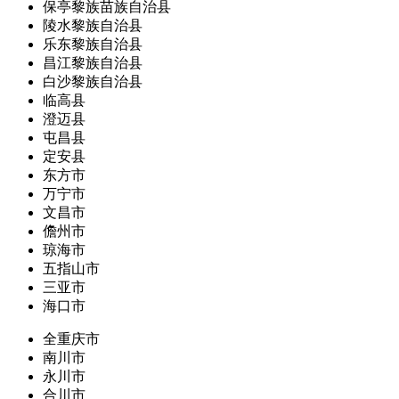
保亭黎族苗族自治县
陵水黎族自治县
乐东黎族自治县
昌江黎族自治县
白沙黎族自治县
临高县
澄迈县
屯昌县
定安县
东方市
万宁市
文昌市
儋州市
琼海市
五指山市
三亚市
海口市
全重庆市
南川市
永川市
合川市