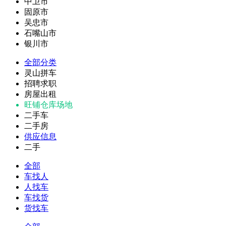
中卫市
固原市
吴忠市
石嘴山市
银川市
全部分类
灵山拼车
招聘求职
房屋出租
旺铺仓库场地
二手车
二手房
供应信息
二手
全部
车找人
人找车
车找货
货找车