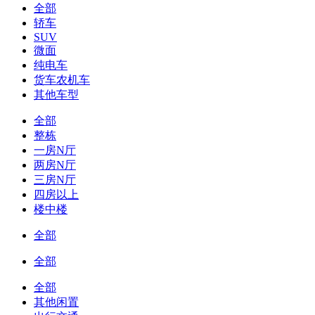
全部
轿车
SUV
微面
纯电车
货车农机车
其他车型
全部
整栋
一房N厅
两房N厅
三房N厅
四房以上
楼中楼
全部
全部
全部
其他闲置