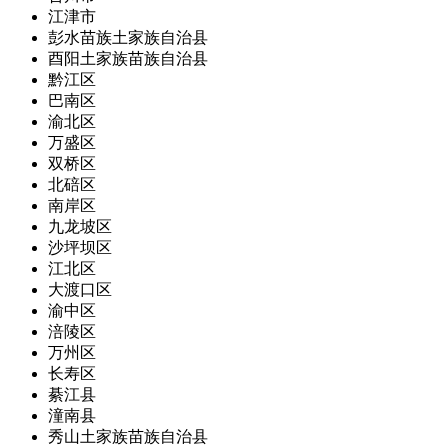
江津市
彭水苗族土家族自治县
酉阳土家族苗族自治县
黔江区
巴南区
渝北区
万盛区
双桥区
北碚区
南岸区
九龙坡区
沙坪坝区
江北区
大渡口区
渝中区
涪陵区
万州区
长寿区
綦江县
潼南县
秀山土家族苗族自治县