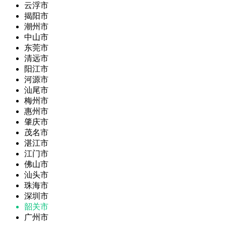
云浮市
揭阳市
潮州市
中山市
东莞市
清远市
阳江市
河源市
汕尾市
梅州市
惠州市
肇庆市
茂名市
湛江市
江门市
佛山市
汕头市
珠海市
深圳市
韶关市
广州市