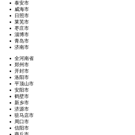
泰安市
威海市
日照市
莱芜市
枣庄市
淄博市
青岛市
济南市
全河南省
郑州市
开封市
洛阳市
平顶山市
安阳市
鹤壁市
新乡市
济源市
驻马店市
周口市
信阳市
商丘市