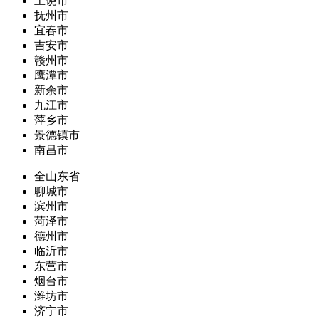
上饶市
抚州市
宜春市
吉安市
赣州市
鹰潭市
新余市
九江市
萍乡市
景德镇市
南昌市
全山东省
聊城市
滨州市
菏泽市
德州市
临沂市
东营市
烟台市
潍坊市
济宁市