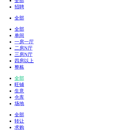
全部
招聘
全部
全部
单间
一房一厅
二房N厅
三房N厅
四房以上
整栋
全部
旺铺
生意
仓库
场地
全部
转让
求购