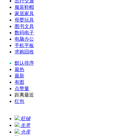
出行交通
服装鞋帽
家居家具
母婴玩具
图书文具
数码电子
电脑办公
手机平板
求购回收
默认排序
最热
最新
有图
点赞量
距离最近
红包
旺铺
生意
仓库