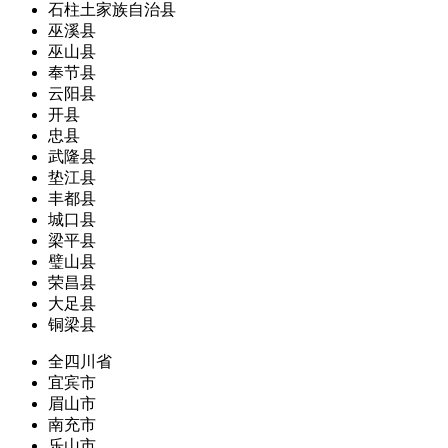
石柱土家族自治县
巫溪县
巫山县
奉节县
云阳县
开县
忠县
武隆县
垫江县
丰都县
城口县
梁平县
璧山县
荣昌县
大足县
铜梁县
全四川省
宜宾市
眉山市
南充市
乐山市