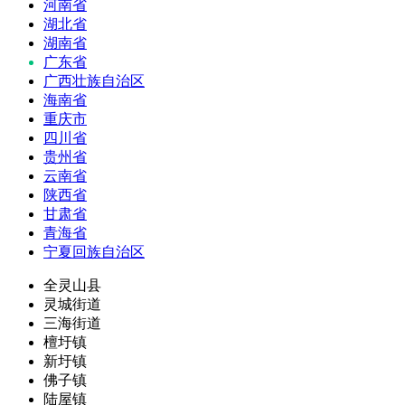
河南省
湖北省
湖南省
广东省
广西壮族自治区
海南省
重庆市
四川省
贵州省
云南省
陕西省
甘肃省
青海省
宁夏回族自治区
全灵山县
灵城街道
三海街道
檀圩镇
新圩镇
佛子镇
陆屋镇