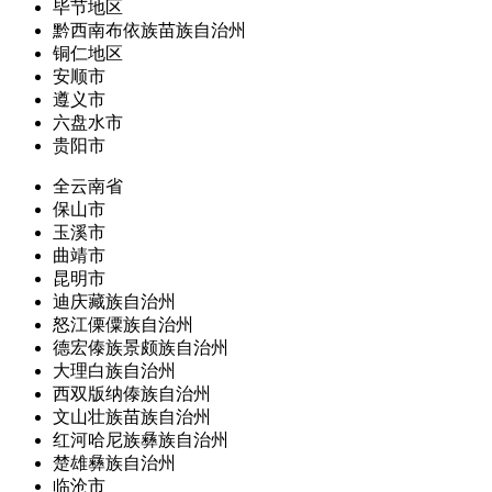
毕节地区
黔西南布依族苗族自治州
铜仁地区
安顺市
遵义市
六盘水市
贵阳市
全云南省
保山市
玉溪市
曲靖市
昆明市
迪庆藏族自治州
怒江傈僳族自治州
德宏傣族景颇族自治州
大理白族自治州
西双版纳傣族自治州
文山壮族苗族自治州
红河哈尼族彝族自治州
楚雄彝族自治州
临沧市