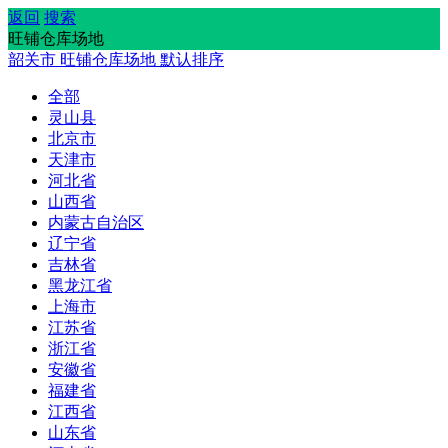
返回
搜索
旺铺仓库场地
韶关市
旺铺仓库场地
默认排序
全部
灵山县
北京市
天津市
河北省
山西省
内蒙古自治区
辽宁省
吉林省
黑龙江省
上海市
江苏省
浙江省
安徽省
福建省
江西省
山东省