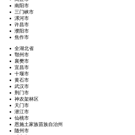
南阳市
三门峡市
漯河市
许昌市
濮阳市
焦作市
全湖北省
鄂州市
襄樊市
宜昌市
十堰市
黄石市
武汉市
荆门市
神农架林区
天门市
潜江市
仙桃市
恩施土家族苗族自治州
随州市