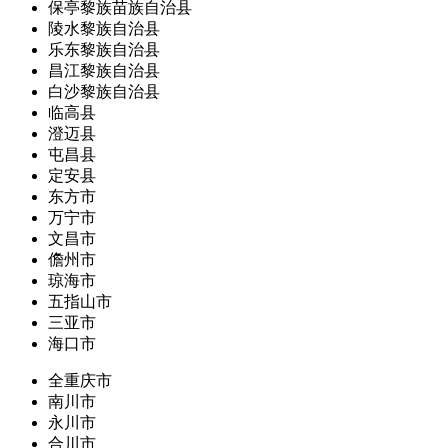
保亭黎族苗族自治县
陵水黎族自治县
乐东黎族自治县
昌江黎族自治县
白沙黎族自治县
临高县
澄迈县
屯昌县
定安县
东方市
万宁市
文昌市
儋州市
琼海市
五指山市
三亚市
海口市
全重庆市
南川市
永川市
合川市