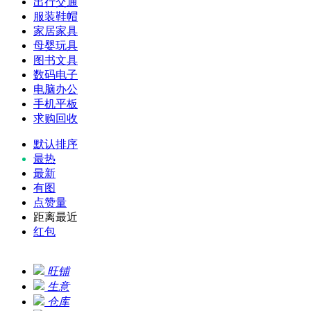
出行交通
服装鞋帽
家居家具
母婴玩具
图书文具
数码电子
电脑办公
手机平板
求购回收
默认排序
最热
最新
有图
点赞量
距离最近
红包
旺铺
生意
仓库