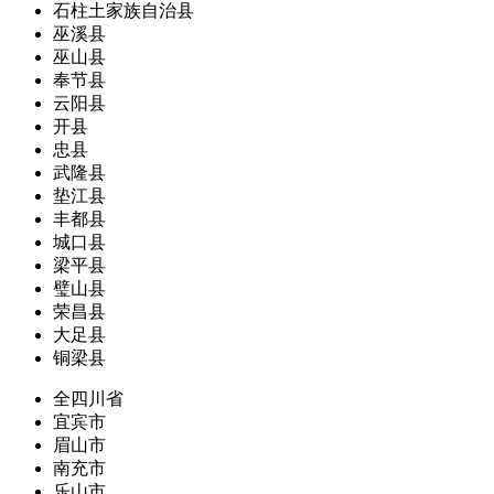
石柱土家族自治县
巫溪县
巫山县
奉节县
云阳县
开县
忠县
武隆县
垫江县
丰都县
城口县
梁平县
璧山县
荣昌县
大足县
铜梁县
全四川省
宜宾市
眉山市
南充市
乐山市