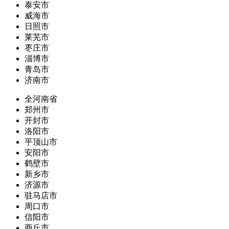
泰安市
威海市
日照市
莱芜市
枣庄市
淄博市
青岛市
济南市
全河南省
郑州市
开封市
洛阳市
平顶山市
安阳市
鹤壁市
新乡市
济源市
驻马店市
周口市
信阳市
商丘市