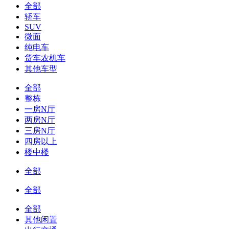
全部
轿车
SUV
微面
纯电车
货车农机车
其他车型
全部
整栋
一房N厅
两房N厅
三房N厅
四房以上
楼中楼
全部
全部
全部
其他闲置