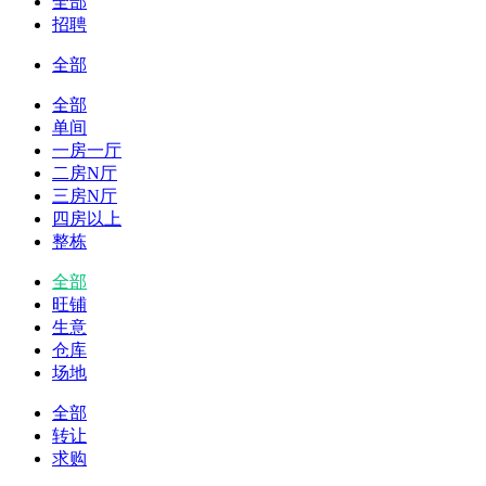
全部
招聘
全部
全部
单间
一房一厅
二房N厅
三房N厅
四房以上
整栋
全部
旺铺
生意
仓库
场地
全部
转让
求购