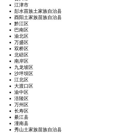
江津市
彭水苗族土家族自治县
酉阳土家族苗族自治县
黔江区
巴南区
渝北区
万盛区
双桥区
北碚区
南岸区
九龙坡区
沙坪坝区
江北区
大渡口区
渝中区
涪陵区
万州区
长寿区
綦江县
潼南县
秀山土家族苗族自治县