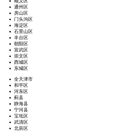
顺义区
通州区
房山区
门头沟区
海淀区
石景山区
丰台区
朝阳区
宣武区
崇文区
西城区
东城区
全天津市
和平区
河东区
蓟县
静海县
宁河县
宝坻区
武清区
北辰区