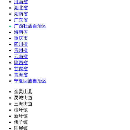
河南省
湖北省
湖南省
广东省
广西壮族自治区
海南省
重庆市
四川省
贵州省
云南省
陕西省
甘肃省
青海省
宁夏回族自治区
全灵山县
灵城街道
三海街道
檀圩镇
新圩镇
佛子镇
陆屋镇