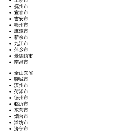
上饶市
抚州市
宜春市
吉安市
赣州市
鹰潭市
新余市
九江市
萍乡市
景德镇市
南昌市
全山东省
聊城市
滨州市
菏泽市
德州市
临沂市
东营市
烟台市
潍坊市
济宁市