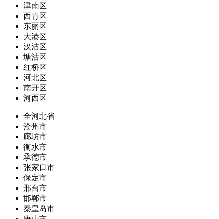
津南区
西青区
东丽区
大港区
汉沽区
塘沽区
红桥区
河北区
南开区
河西区
全河北省
沧州市
廊坊市
衡水市
承德市
张家口市
保定市
邢台市
邯郸市
秦皇岛市
唐山市