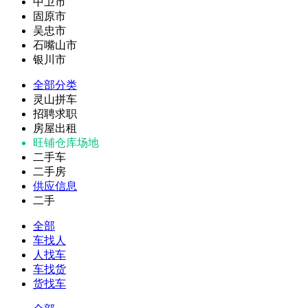
中卫市
固原市
吴忠市
石嘴山市
银川市
全部分类
灵山拼车
招聘求职
房屋出租
旺铺仓库场地
二手车
二手房
供应信息
二手
全部
车找人
人找车
车找货
货找车