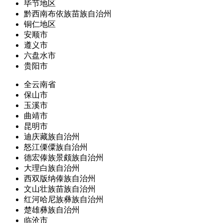
毕节地区
黔西南布依族苗族自治州
铜仁地区
安顺市
遵义市
六盘水市
贵阳市
全云南省
保山市
玉溪市
曲靖市
昆明市
迪庆藏族自治州
怒江傈僳族自治州
德宏傣族景颇族自治州
大理白族自治州
西双版纳傣族自治州
文山壮族苗族自治州
红河哈尼族彝族自治州
楚雄彝族自治州
临沧市