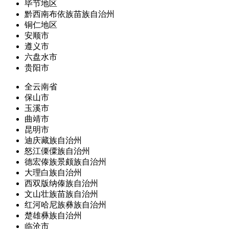
毕节地区
黔西南布依族苗族自治州
铜仁地区
安顺市
遵义市
六盘水市
贵阳市
全云南省
保山市
玉溪市
曲靖市
昆明市
迪庆藏族自治州
怒江傈僳族自治州
德宏傣族景颇族自治州
大理白族自治州
西双版纳傣族自治州
文山壮族苗族自治州
红河哈尼族彝族自治州
楚雄彝族自治州
临沧市