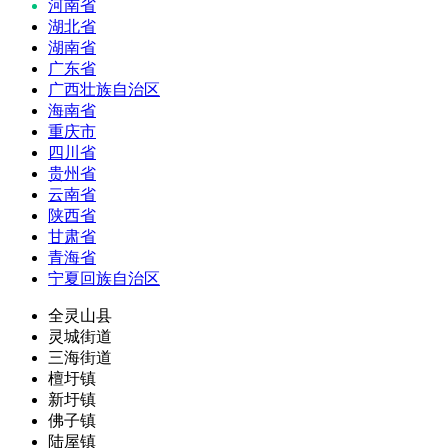
河南省
湖北省
湖南省
广东省
广西壮族自治区
海南省
重庆市
四川省
贵州省
云南省
陕西省
甘肃省
青海省
宁夏回族自治区
全灵山县
灵城街道
三海街道
檀圩镇
新圩镇
佛子镇
陆屋镇