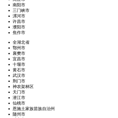
南阳市
三门峡市
漯河市
许昌市
濮阳市
焦作市
全湖北省
鄂州市
襄樊市
宜昌市
十堰市
黄石市
武汉市
荆门市
神农架林区
天门市
潜江市
仙桃市
恩施土家族苗族自治州
随州市