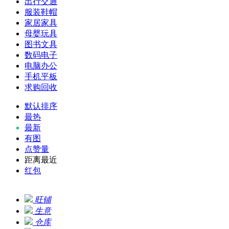
出行交通
服装鞋帽
家居家具
母婴玩具
图书文具
数码电子
电脑办公
手机平板
求购回收
默认排序
最热
最新
有图
点赞量
距离最近
红包
旺铺
生意
仓库