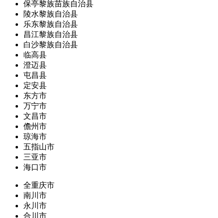
保亭黎族苗族自治县
陵水黎族自治县
乐东黎族自治县
昌江黎族自治县
白沙黎族自治县
临高县
澄迈县
屯昌县
定安县
东方市
万宁市
文昌市
儋州市
琼海市
五指山市
三亚市
海口市
全重庆市
南川市
永川市
合川市