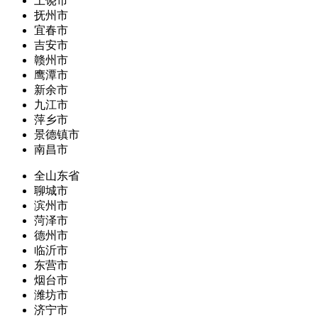
上饶市
抚州市
宜春市
吉安市
赣州市
鹰潭市
新余市
九江市
萍乡市
景德镇市
南昌市
全山东省
聊城市
滨州市
菏泽市
德州市
临沂市
东营市
烟台市
潍坊市
济宁市