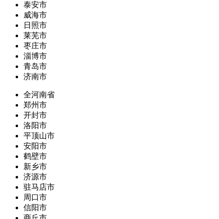
泰安市
威海市
日照市
莱芜市
枣庄市
淄博市
青岛市
济南市
全河南省
郑州市
开封市
洛阳市
平顶山市
安阳市
鹤壁市
新乡市
济源市
驻马店市
周口市
信阳市
商丘市