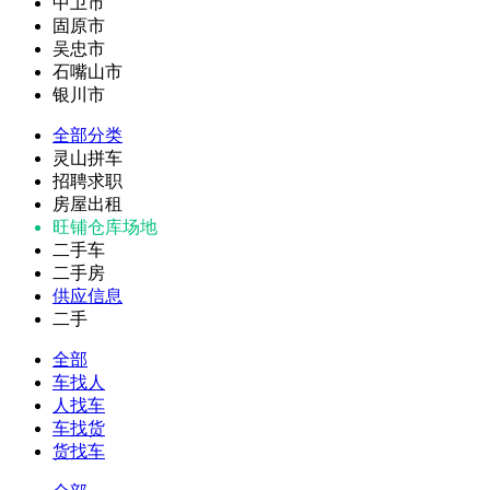
中卫市
固原市
吴忠市
石嘴山市
银川市
全部分类
灵山拼车
招聘求职
房屋出租
旺铺仓库场地
二手车
二手房
供应信息
二手
全部
车找人
人找车
车找货
货找车