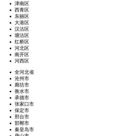
津南区
西青区
东丽区
大港区
汉沽区
塘沽区
红桥区
河北区
南开区
河西区
全河北省
沧州市
廊坊市
衡水市
承德市
张家口市
保定市
邢台市
邯郸市
秦皇岛市
唐山市