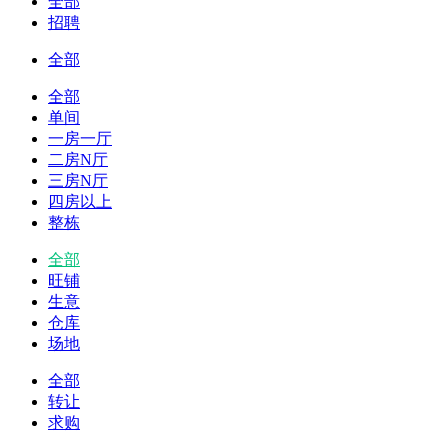
全部
招聘
全部
全部
单间
一房一厅
二房N厅
三房N厅
四房以上
整栋
全部
旺铺
生意
仓库
场地
全部
转让
求购