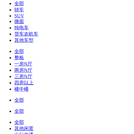
全部
轿车
SUV
微面
纯电车
货车农机车
其他车型
全部
整栋
一房N厅
两房N厅
三房N厅
四房以上
楼中楼
全部
全部
全部
其他闲置