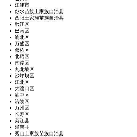
江津市
彭水苗族土家族自治县
酉阳土家族苗族自治县
黔江区
巴南区
渝北区
万盛区
双桥区
北碚区
南岸区
九龙坡区
沙坪坝区
江北区
大渡口区
渝中区
涪陵区
万州区
长寿区
綦江县
潼南县
秀山土家族苗族自治县