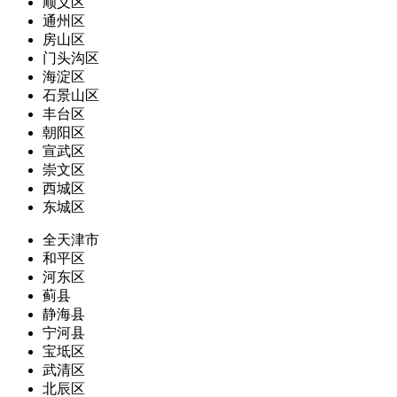
顺义区
通州区
房山区
门头沟区
海淀区
石景山区
丰台区
朝阳区
宣武区
崇文区
西城区
东城区
全天津市
和平区
河东区
蓟县
静海县
宁河县
宝坻区
武清区
北辰区