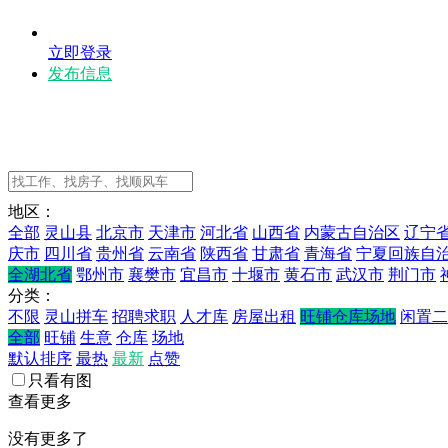
立即登录
发布信息
地区：
全部
灵山县
北京市
天津市
河北省
山西省
内蒙古自治区
辽宁
庆市
四川省
贵州省
云南省
陕西省
甘肃省
青海省
宁夏回族自
全湖北省
鄂州市
襄樊市
宜昌市
十堰市
黄石市
武汉市
荆门市
分类：
不限
灵山拼车
招聘求职
人才库
房屋出租
旺铺仓库场地
闲置二
全部
旺铺
生意
仓库
场地
默认排序
最热
最新
点赞
只看有图
查看更多
没有更多了