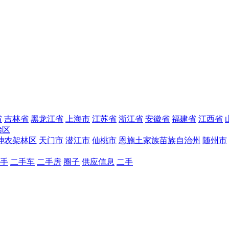
省
吉林省
黑龙江省
上海市
江苏省
浙江省
安徽省
福建省
江西省
治区
神农架林区
天门市
潜江市
仙桃市
恩施土家族苗族自治州
随州市
手
二手车
二手房
圈子
供应信息
二手