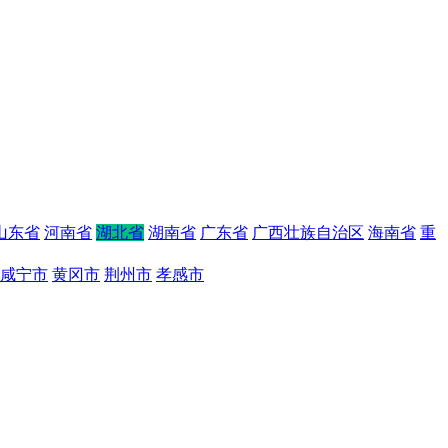
山东省
河南省
湖北省
湖南省
广东省
广西壮族自治区
海南省
重
咸宁市
黄冈市
荆州市
孝感市