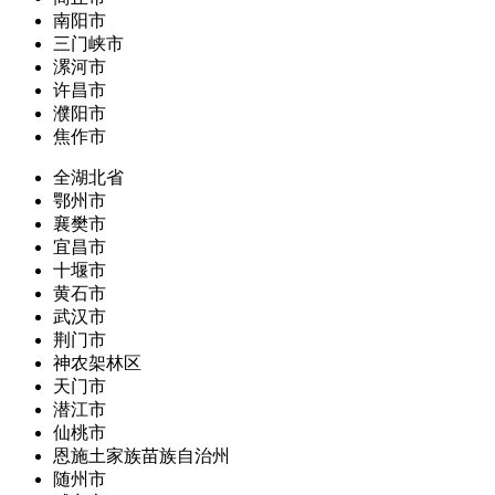
南阳市
三门峡市
漯河市
许昌市
濮阳市
焦作市
全湖北省
鄂州市
襄樊市
宜昌市
十堰市
黄石市
武汉市
荆门市
神农架林区
天门市
潜江市
仙桃市
恩施土家族苗族自治州
随州市