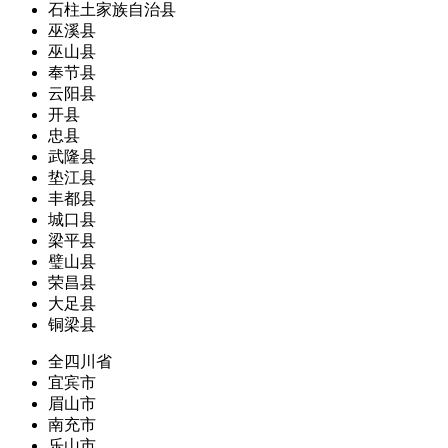
石柱土家族自治县
巫溪县
巫山县
奉节县
云阳县
开县
忠县
武隆县
垫江县
丰都县
城口县
梁平县
璧山县
荣昌县
大足县
铜梁县
全四川省
宜宾市
眉山市
南充市
乐山市