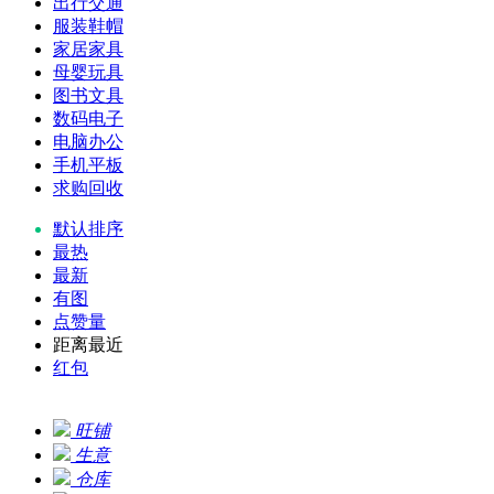
出行交通
服装鞋帽
家居家具
母婴玩具
图书文具
数码电子
电脑办公
手机平板
求购回收
默认排序
最热
最新
有图
点赞量
距离最近
红包
旺铺
生意
仓库