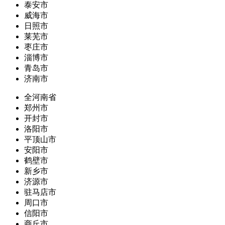
泰安市
威海市
日照市
莱芜市
枣庄市
淄博市
青岛市
济南市
全河南省
郑州市
开封市
洛阳市
平顶山市
安阳市
鹤壁市
新乡市
济源市
驻马店市
周口市
信阳市
商丘市