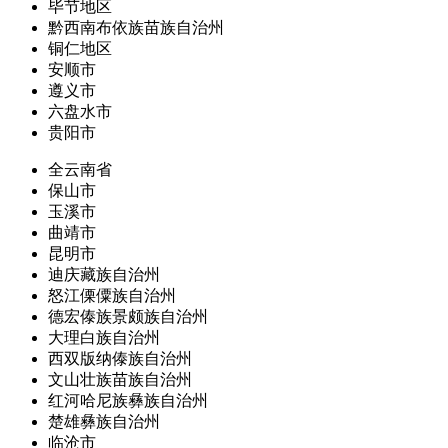
毕节地区
黔西南布依族苗族自治州
铜仁地区
安顺市
遵义市
六盘水市
贵阳市
全云南省
保山市
玉溪市
曲靖市
昆明市
迪庆藏族自治州
怒江傈僳族自治州
德宏傣族景颇族自治州
大理白族自治州
西双版纳傣族自治州
文山壮族苗族自治州
红河哈尼族彝族自治州
楚雄彝族自治州
临沧市