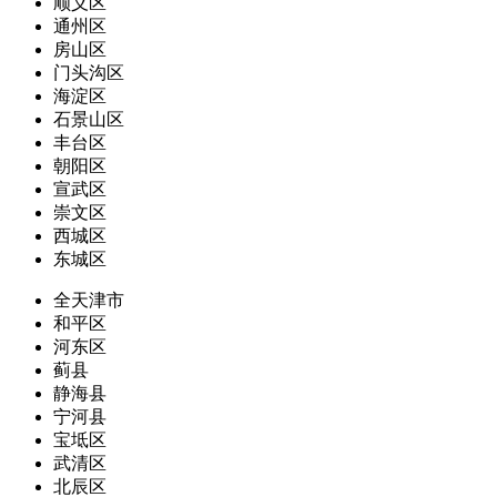
顺义区
通州区
房山区
门头沟区
海淀区
石景山区
丰台区
朝阳区
宣武区
崇文区
西城区
东城区
全天津市
和平区
河东区
蓟县
静海县
宁河县
宝坻区
武清区
北辰区