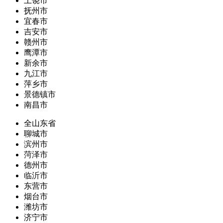
上饶市
抚州市
宜春市
吉安市
赣州市
鹰潭市
新余市
九江市
萍乡市
景德镇市
南昌市
全山东省
聊城市
滨州市
菏泽市
德州市
临沂市
东营市
烟台市
潍坊市
济宁市