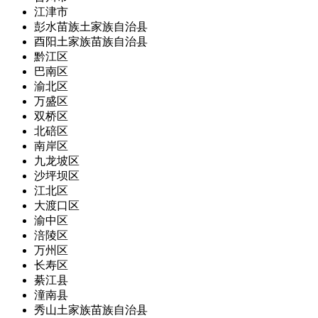
江津市
彭水苗族土家族自治县
酉阳土家族苗族自治县
黔江区
巴南区
渝北区
万盛区
双桥区
北碚区
南岸区
九龙坡区
沙坪坝区
江北区
大渡口区
渝中区
涪陵区
万州区
长寿区
綦江县
潼南县
秀山土家族苗族自治县