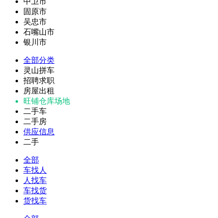
中卫市
固原市
吴忠市
石嘴山市
银川市
全部分类
灵山拼车
招聘求职
房屋出租
旺铺仓库场地
二手车
二手房
供应信息
二手
全部
车找人
人找车
车找货
货找车