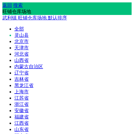
返回
搜索
旺铺仓库场地
武利镇
旺铺仓库场地
默认排序
全部
灵山县
北京市
天津市
河北省
山西省
内蒙古自治区
辽宁省
吉林省
黑龙江省
上海市
江苏省
浙江省
安徽省
福建省
江西省
山东省