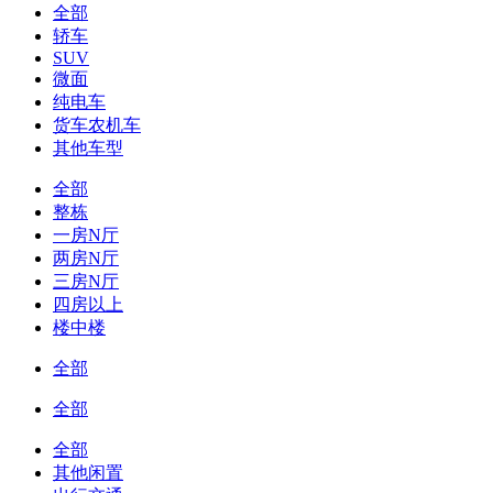
全部
轿车
SUV
微面
纯电车
货车农机车
其他车型
全部
整栋
一房N厅
两房N厅
三房N厅
四房以上
楼中楼
全部
全部
全部
其他闲置