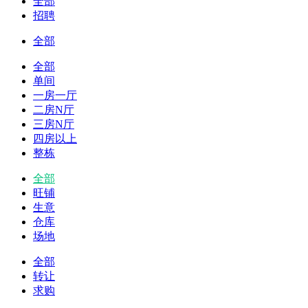
全部
招聘
全部
全部
单间
一房一厅
二房N厅
三房N厅
四房以上
整栋
全部
旺铺
生意
仓库
场地
全部
转让
求购