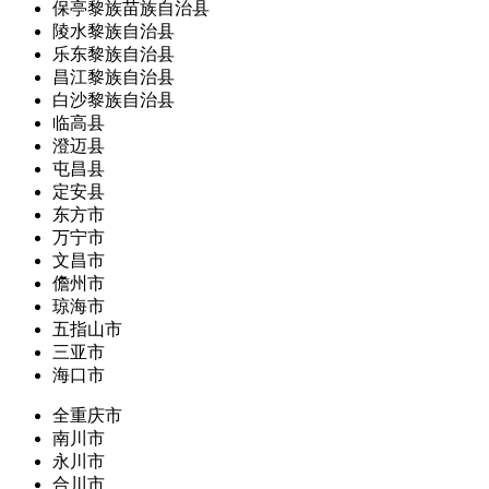
保亭黎族苗族自治县
陵水黎族自治县
乐东黎族自治县
昌江黎族自治县
白沙黎族自治县
临高县
澄迈县
屯昌县
定安县
东方市
万宁市
文昌市
儋州市
琼海市
五指山市
三亚市
海口市
全重庆市
南川市
永川市
合川市