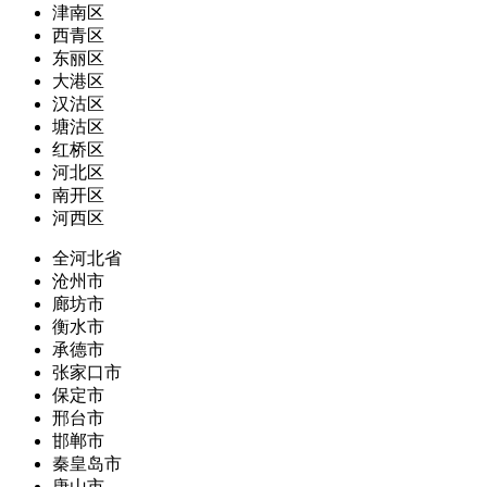
津南区
西青区
东丽区
大港区
汉沽区
塘沽区
红桥区
河北区
南开区
河西区
全河北省
沧州市
廊坊市
衡水市
承德市
张家口市
保定市
邢台市
邯郸市
秦皇岛市
唐山市