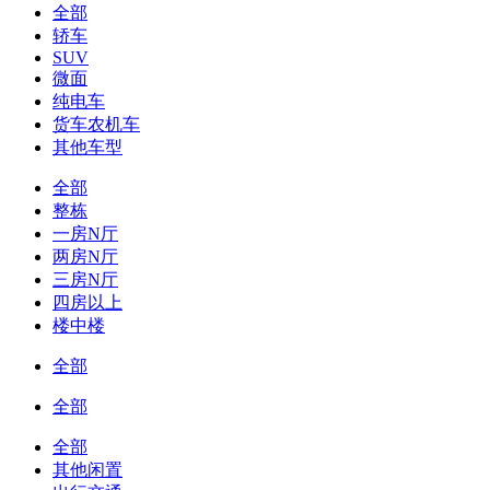
全部
轿车
SUV
微面
纯电车
货车农机车
其他车型
全部
整栋
一房N厅
两房N厅
三房N厅
四房以上
楼中楼
全部
全部
全部
其他闲置