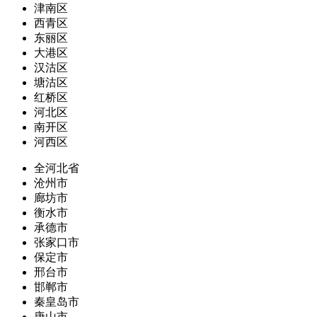
津南区
西青区
东丽区
大港区
汉沽区
塘沽区
红桥区
河北区
南开区
河西区
全河北省
沧州市
廊坊市
衡水市
承德市
张家口市
保定市
邢台市
邯郸市
秦皇岛市
唐山市