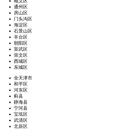
顺义区
通州区
房山区
门头沟区
海淀区
石景山区
丰台区
朝阳区
宣武区
崇文区
西城区
东城区
全天津市
和平区
河东区
蓟县
静海县
宁河县
宝坻区
武清区
北辰区