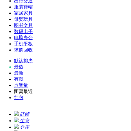
出行交通
服装鞋帽
家居家具
母婴玩具
图书文具
数码电子
电脑办公
手机平板
求购回收
默认排序
最热
最新
有图
点赞量
距离最近
红包
旺铺
生意
仓库