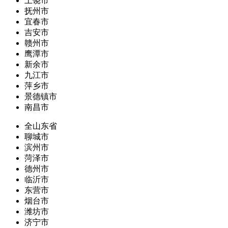
上饶市
抚州市
宜春市
吉安市
赣州市
鹰潭市
新余市
九江市
萍乡市
景德镇市
南昌市
全山东省
聊城市
滨州市
菏泽市
德州市
临沂市
东营市
烟台市
潍坊市
济宁市