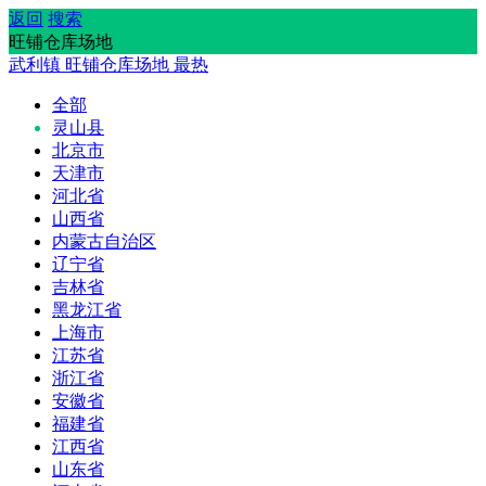
返回
搜索
旺铺仓库场地
武利镇
旺铺仓库场地
最热
全部
灵山县
北京市
天津市
河北省
山西省
内蒙古自治区
辽宁省
吉林省
黑龙江省
上海市
江苏省
浙江省
安徽省
福建省
江西省
山东省