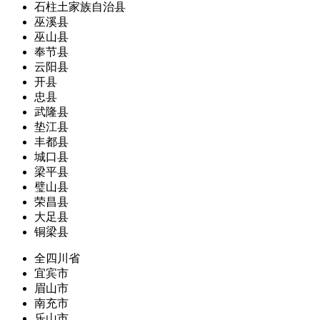
石柱土家族自治县
巫溪县
巫山县
奉节县
云阳县
开县
忠县
武隆县
垫江县
丰都县
城口县
梁平县
璧山县
荣昌县
大足县
铜梁县
全四川省
宜宾市
眉山市
南充市
乐山市