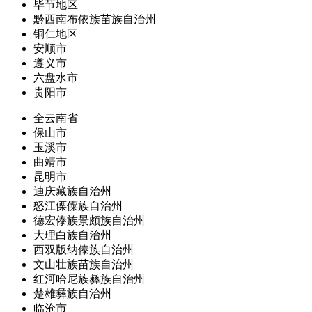
毕节地区
黔西南布依族苗族自治州
铜仁地区
安顺市
遵义市
六盘水市
贵阳市
全云南省
保山市
玉溪市
曲靖市
昆明市
迪庆藏族自治州
怒江傈僳族自治州
德宏傣族景颇族自治州
大理白族自治州
西双版纳傣族自治州
文山壮族苗族自治州
红河哈尼族彝族自治州
楚雄彝族自治州
临沧市