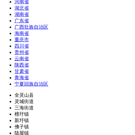
河南省
湖北省
湖南省
广东省
广西壮族自治区
海南省
重庆市
四川省
贵州省
云南省
陕西省
甘肃省
青海省
宁夏回族自治区
全灵山县
灵城街道
三海街道
檀圩镇
新圩镇
佛子镇
陆屋镇