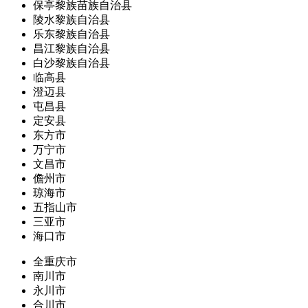
保亭黎族苗族自治县
陵水黎族自治县
乐东黎族自治县
昌江黎族自治县
白沙黎族自治县
临高县
澄迈县
屯昌县
定安县
东方市
万宁市
文昌市
儋州市
琼海市
五指山市
三亚市
海口市
全重庆市
南川市
永川市
合川市