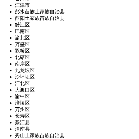
江津市
彭水苗族土家族自治县
酉阳土家族苗族自治县
黔江区
巴南区
渝北区
万盛区
双桥区
北碚区
南岸区
九龙坡区
沙坪坝区
江北区
大渡口区
渝中区
涪陵区
万州区
长寿区
綦江县
潼南县
秀山土家族苗族自治县