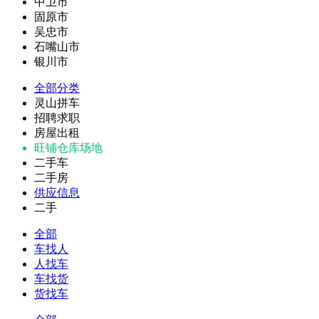
中卫市
固原市
吴忠市
石嘴山市
银川市
全部分类
灵山拼车
招聘求职
房屋出租
旺铺仓库场地
二手车
二手房
供应信息
二手
全部
车找人
人找车
车找货
货找车