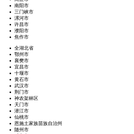
南阳市
三门峡市
漯河市
许昌市
濮阳市
焦作市
全湖北省
鄂州市
襄樊市
宜昌市
十堰市
黄石市
武汉市
荆门市
神农架林区
天门市
潜江市
仙桃市
恩施土家族苗族自治州
随州市