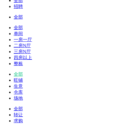
全部
招聘
全部
全部
单间
一房一厅
二房N厅
三房N厅
四房以上
整栋
全部
旺铺
生意
仓库
场地
全部
转让
求购