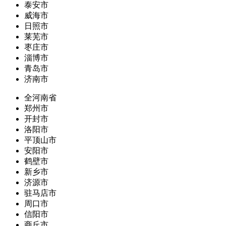
泰安市
威海市
日照市
莱芜市
枣庄市
淄博市
青岛市
济南市
全河南省
郑州市
开封市
洛阳市
平顶山市
安阳市
鹤壁市
新乡市
济源市
驻马店市
周口市
信阳市
商丘市