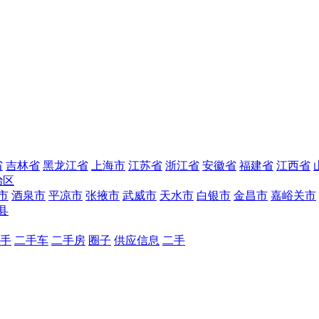
省
吉林省
黑龙江省
上海市
江苏省
浙江省
安徽省
福建省
江西省
治区
市
酒泉市
平凉市
张掖市
武威市
天水市
白银市
金昌市
嘉峪关市
县
手
二手车
二手房
圈子
供应信息
二手