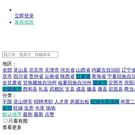
立即登录
发布信息
地区：
全部
灵山县
北京市
天津市
河北省
山西省
内蒙古自治区
辽宁
庆市
四川省
贵州省
云南省
陕西省
甘肃省
青海省
宁夏回族自
全甘肃省
甘南藏族自治州
临夏回族自治州
陇南市
定西市
庆阳
全陇南市
西和县
礼县
武都区
文县
成县
徽县
康县
宕昌县
两当
分类：
不限
灵山拼车
招聘求职
人才库
房屋出租
旺铺仓库场地
闲置二
全部
旺铺
生意
仓库
场地
默认排序
最热
最新
点赞
只看有图
查看更多