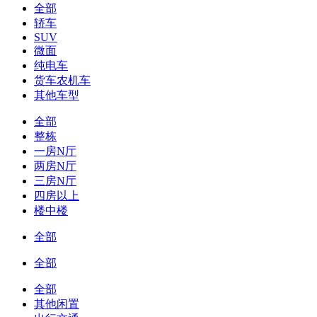
全部
轿车
SUV
微面
纯电车
货车农机车
其他车型
全部
整栋
一房N厅
两房N厅
三房N厅
四房以上
楼中楼
全部
全部
全部
其他闲置