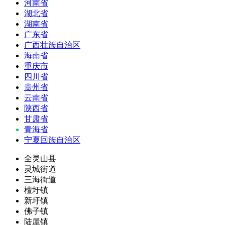
河南省
湖北省
湖南省
广东省
广西壮族自治区
海南省
重庆市
四川省
贵州省
云南省
陕西省
甘肃省
青海省
宁夏回族自治区
全灵山县
灵城街道
三海街道
檀圩镇
新圩镇
佛子镇
陆屋镇