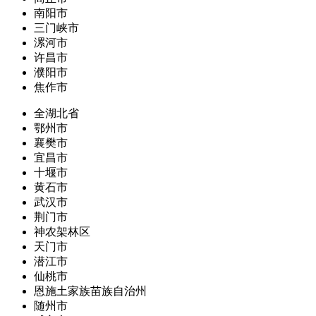
南阳市
三门峡市
漯河市
许昌市
濮阳市
焦作市
全湖北省
鄂州市
襄樊市
宜昌市
十堰市
黄石市
武汉市
荆门市
神农架林区
天门市
潜江市
仙桃市
恩施土家族苗族自治州
随州市