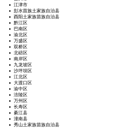
江津市
彭水苗族土家族自治县
酉阳土家族苗族自治县
黔江区
巴南区
渝北区
万盛区
双桥区
北碚区
南岸区
九龙坡区
沙坪坝区
江北区
大渡口区
渝中区
涪陵区
万州区
长寿区
綦江县
潼南县
秀山土家族苗族自治县