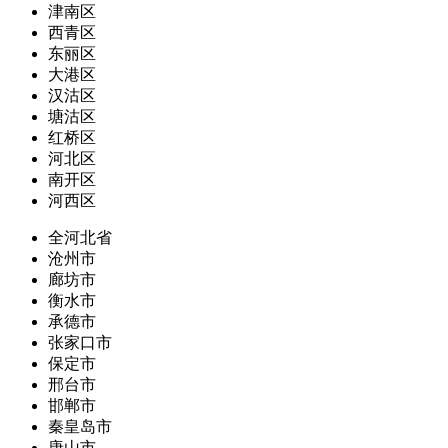
津南区
西青区
东丽区
大港区
汉沽区
塘沽区
红桥区
河北区
南开区
河西区
全河北省
沧州市
廊坊市
衡水市
承德市
张家口市
保定市
邢台市
邯郸市
秦皇岛市
唐山市