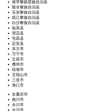
保亭黎族苗族自治县
陵水黎族自治县
乐东黎族自治县
昌江黎族自治县
白沙黎族自治县
临高县
澄迈县
屯昌县
定安县
东方市
万宁市
文昌市
儋州市
琼海市
五指山市
三亚市
海口市
全重庆市
南川市
永川市
合川市