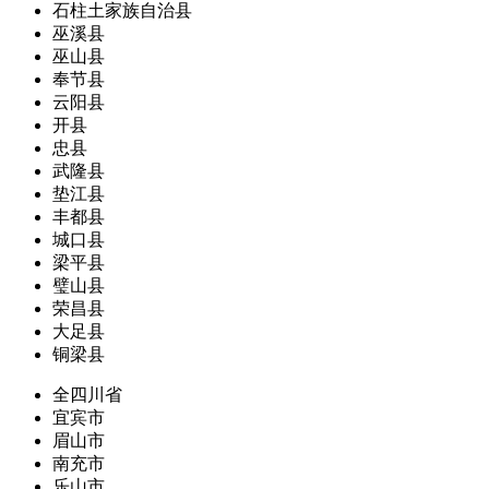
石柱土家族自治县
巫溪县
巫山县
奉节县
云阳县
开县
忠县
武隆县
垫江县
丰都县
城口县
梁平县
璧山县
荣昌县
大足县
铜梁县
全四川省
宜宾市
眉山市
南充市
乐山市