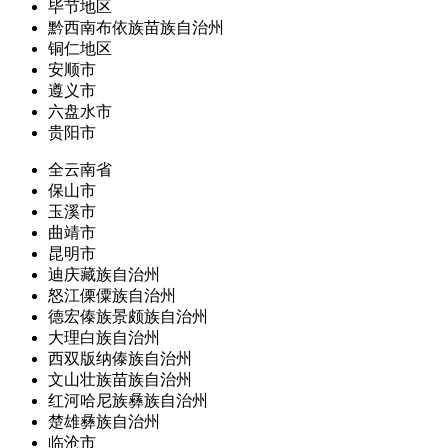
毕节地区
黔西南布依族苗族自治州
铜仁地区
安顺市
遵义市
六盘水市
贵阳市
全云南省
保山市
玉溪市
曲靖市
昆明市
迪庆藏族自治州
怒江傈僳族自治州
德宏傣族景颇族自治州
大理白族自治州
西双版纳傣族自治州
文山壮族苗族自治州
红河哈尼族彝族自治州
楚雄彝族自治州
临沧市