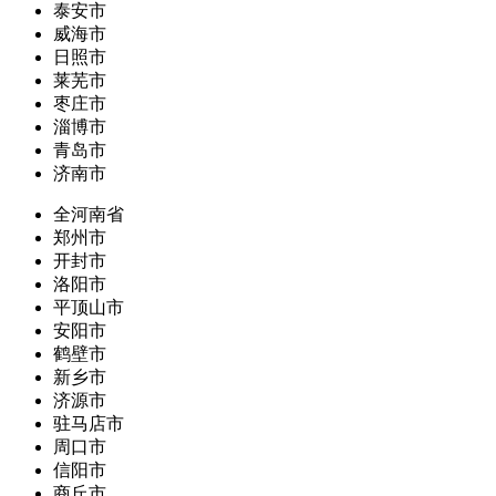
泰安市
威海市
日照市
莱芜市
枣庄市
淄博市
青岛市
济南市
全河南省
郑州市
开封市
洛阳市
平顶山市
安阳市
鹤壁市
新乡市
济源市
驻马店市
周口市
信阳市
商丘市