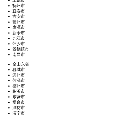
上饶市
抚州市
宜春市
吉安市
赣州市
鹰潭市
新余市
九江市
萍乡市
景德镇市
南昌市
全山东省
聊城市
滨州市
菏泽市
德州市
临沂市
东营市
烟台市
潍坊市
济宁市