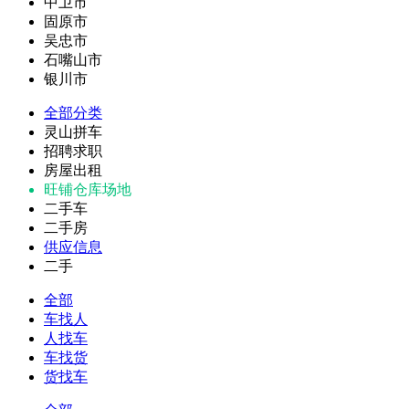
中卫市
固原市
吴忠市
石嘴山市
银川市
全部分类
灵山拼车
招聘求职
房屋出租
旺铺仓库场地
二手车
二手房
供应信息
二手
全部
车找人
人找车
车找货
货找车