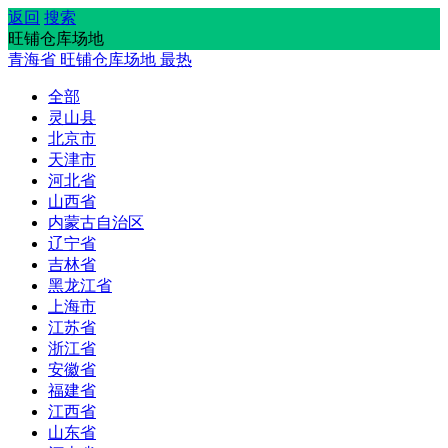
返回
搜索
旺铺仓库场地
青海省
旺铺仓库场地
最热
全部
灵山县
北京市
天津市
河北省
山西省
内蒙古自治区
辽宁省
吉林省
黑龙江省
上海市
江苏省
浙江省
安徽省
福建省
江西省
山东省