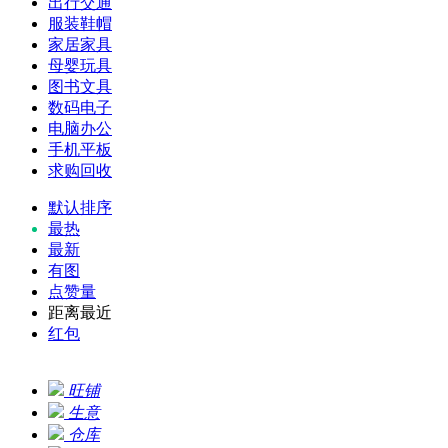
出行交通
服装鞋帽
家居家具
母婴玩具
图书文具
数码电子
电脑办公
手机平板
求购回收
默认排序
最热
最新
有图
点赞量
距离最近
红包
旺铺
生意
仓库