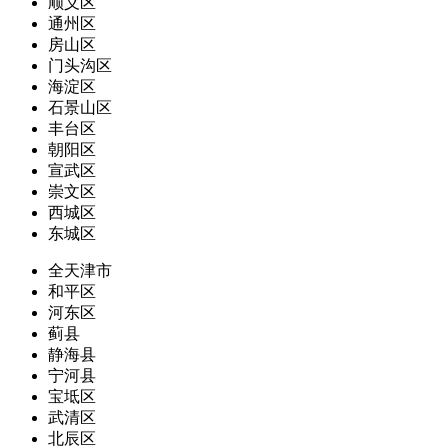
顺义区
通州区
房山区
门头沟区
海淀区
石景山区
丰台区
朝阳区
宣武区
崇文区
西城区
东城区
全天津市
和平区
河东区
蓟县
静海县
宁河县
宝坻区
武清区
北辰区