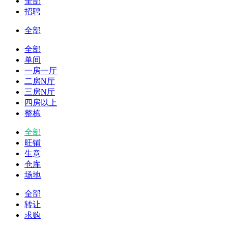
全部
招聘
全部
全部
单间
一房一厅
二房N厅
三房N厅
四房以上
整栋
全部
旺铺
生意
仓库
场地
全部
转让
求购