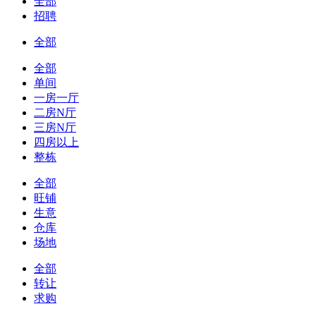
全部
招聘
全部
全部
单间
一房一厅
二房N厅
三房N厅
四房以上
整栋
全部
旺铺
生意
仓库
场地
全部
转让
求购