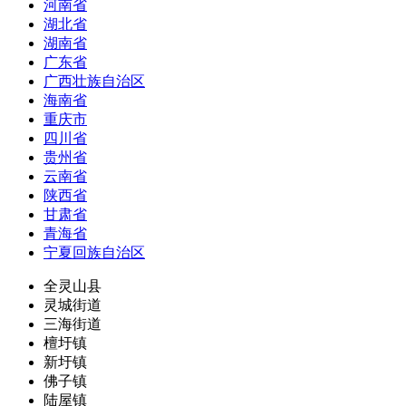
河南省
湖北省
湖南省
广东省
广西壮族自治区
海南省
重庆市
四川省
贵州省
云南省
陕西省
甘肃省
青海省
宁夏回族自治区
全灵山县
灵城街道
三海街道
檀圩镇
新圩镇
佛子镇
陆屋镇