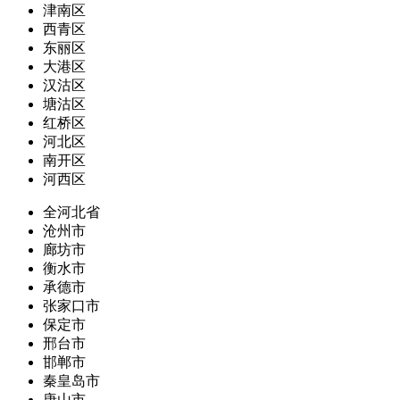
津南区
西青区
东丽区
大港区
汉沽区
塘沽区
红桥区
河北区
南开区
河西区
全河北省
沧州市
廊坊市
衡水市
承德市
张家口市
保定市
邢台市
邯郸市
秦皇岛市
唐山市