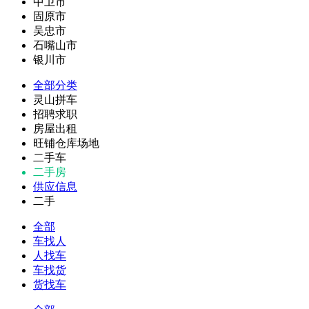
中卫市
固原市
吴忠市
石嘴山市
银川市
全部分类
灵山拼车
招聘求职
房屋出租
旺铺仓库场地
二手车
二手房
供应信息
二手
全部
车找人
人找车
车找货
货找车