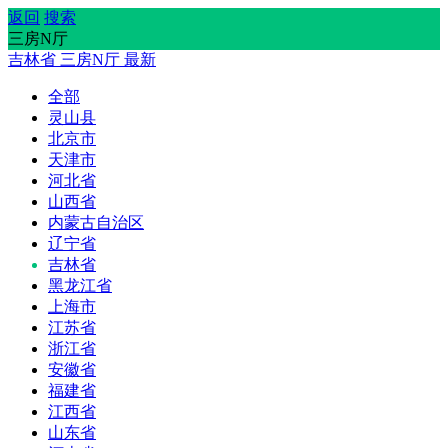
返回
搜索
三房N厅
吉林省
三房N厅
最新
全部
灵山县
北京市
天津市
河北省
山西省
内蒙古自治区
辽宁省
吉林省
黑龙江省
上海市
江苏省
浙江省
安徽省
福建省
江西省
山东省