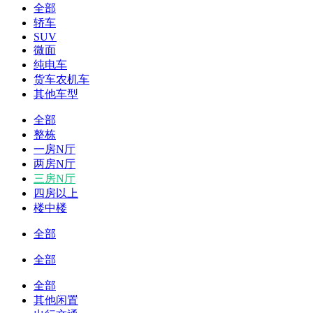
全部
轿车
SUV
微面
纯电车
货车农机车
其他车型
全部
整栋
一房N厅
两房N厅
三房N厅
四房以上
楼中楼
全部
全部
全部
其他闲置