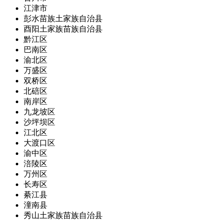
江津市
彭水苗族土家族自治县
酉阳土家族苗族自治县
黔江区
巴南区
渝北区
万盛区
双桥区
北碚区
南岸区
九龙坡区
沙坪坝区
江北区
大渡口区
渝中区
涪陵区
万州区
长寿区
綦江县
潼南县
秀山土家族苗族自治县