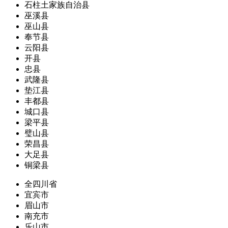
石柱土家族自治县
巫溪县
巫山县
奉节县
云阳县
开县
忠县
武隆县
垫江县
丰都县
城口县
梁平县
璧山县
荣昌县
大足县
铜梁县
全四川省
宜宾市
眉山市
南充市
乐山市