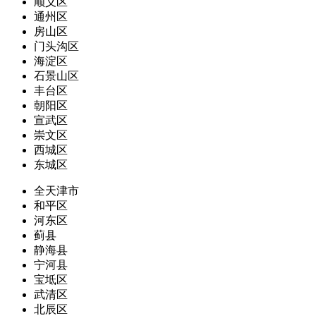
顺义区
通州区
房山区
门头沟区
海淀区
石景山区
丰台区
朝阳区
宣武区
崇文区
西城区
东城区
全天津市
和平区
河东区
蓟县
静海县
宁河县
宝坻区
武清区
北辰区