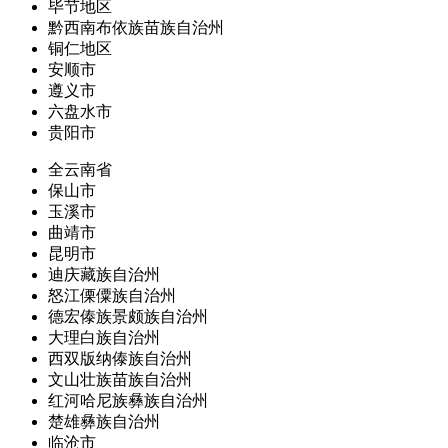
毕节地区
黔西南布依族苗族自治州
铜仁地区
安顺市
遵义市
六盘水市
贵阳市
全云南省
保山市
玉溪市
曲靖市
昆明市
迪庆藏族自治州
怒江傈僳族自治州
德宏傣族景颇族自治州
大理白族自治州
西双版纳傣族自治州
文山壮族苗族自治州
红河哈尼族彝族自治州
楚雄彝族自治州
临沧市