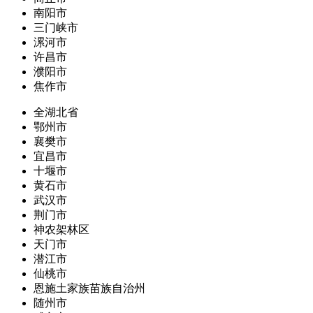
南阳市
三门峡市
漯河市
许昌市
濮阳市
焦作市
全湖北省
鄂州市
襄樊市
宜昌市
十堰市
黄石市
武汉市
荆门市
神农架林区
天门市
潜江市
仙桃市
恩施土家族苗族自治州
随州市