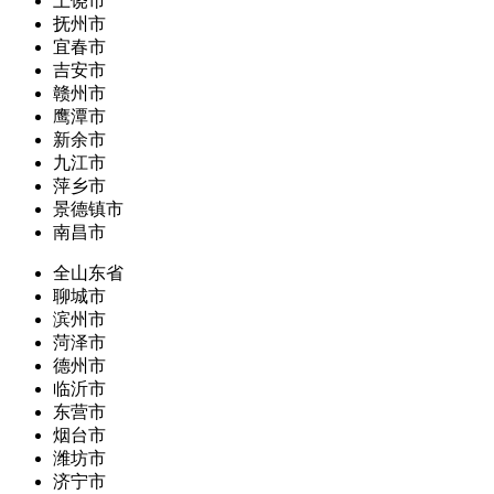
上饶市
抚州市
宜春市
吉安市
赣州市
鹰潭市
新余市
九江市
萍乡市
景德镇市
南昌市
全山东省
聊城市
滨州市
菏泽市
德州市
临沂市
东营市
烟台市
潍坊市
济宁市