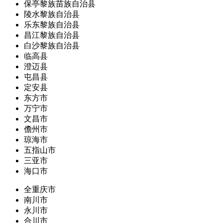
保亭黎族苗族自治县
陵水黎族自治县
乐东黎族自治县
昌江黎族自治县
白沙黎族自治县
临高县
澄迈县
屯昌县
定安县
东方市
万宁市
文昌市
儋州市
琼海市
五指山市
三亚市
海口市
全重庆市
南川市
永川市
合川市