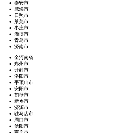
泰安市
威海市
日照市
莱芜市
枣庄市
淄博市
青岛市
济南市
全河南省
郑州市
开封市
洛阳市
平顶山市
安阳市
鹤壁市
新乡市
济源市
驻马店市
周口市
信阳市
商丘市