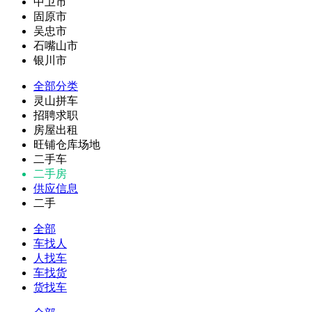
中卫市
固原市
吴忠市
石嘴山市
银川市
全部分类
灵山拼车
招聘求职
房屋出租
旺铺仓库场地
二手车
二手房
供应信息
二手
全部
车找人
人找车
车找货
货找车