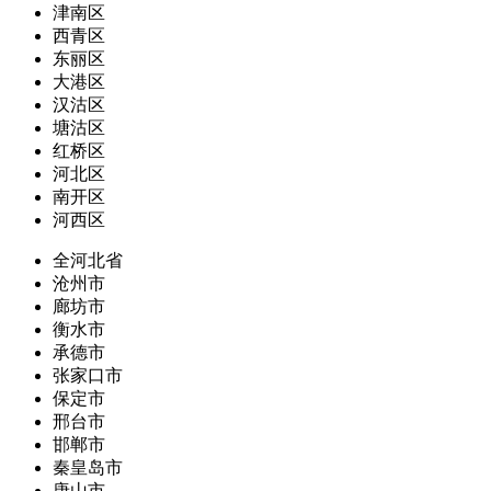
津南区
西青区
东丽区
大港区
汉沽区
塘沽区
红桥区
河北区
南开区
河西区
全河北省
沧州市
廊坊市
衡水市
承德市
张家口市
保定市
邢台市
邯郸市
秦皇岛市
唐山市