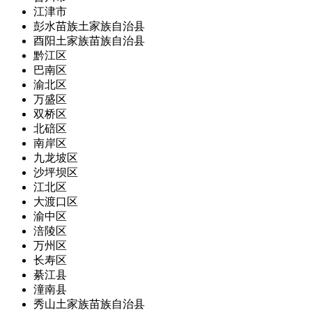
江津市
彭水苗族土家族自治县
酉阳土家族苗族自治县
黔江区
巴南区
渝北区
万盛区
双桥区
北碚区
南岸区
九龙坡区
沙坪坝区
江北区
大渡口区
渝中区
涪陵区
万州区
长寿区
綦江县
潼南县
秀山土家族苗族自治县