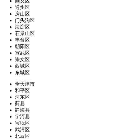
顺义区
通州区
房山区
门头沟区
海淀区
石景山区
丰台区
朝阳区
宣武区
崇文区
西城区
东城区
全天津市
和平区
河东区
蓟县
静海县
宁河县
宝坻区
武清区
北辰区