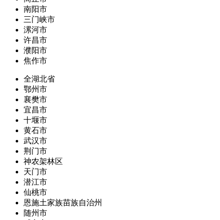
南阳市
三门峡市
漯河市
许昌市
濮阳市
焦作市
全湖北省
鄂州市
襄樊市
宜昌市
十堰市
黄石市
武汉市
荆门市
神农架林区
天门市
潜江市
仙桃市
恩施土家族苗族自治州
随州市