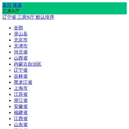
返回
搜索
三房N厅
辽宁省
三房N厅
默认排序
全部
灵山县
北京市
天津市
河北省
山西省
内蒙古自治区
辽宁省
吉林省
黑龙江省
上海市
江苏省
浙江省
安徽省
福建省
江西省
山东省