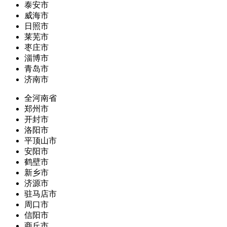
泰安市
威海市
日照市
莱芜市
枣庄市
淄博市
青岛市
济南市
全河南省
郑州市
开封市
洛阳市
平顶山市
安阳市
鹤壁市
新乡市
济源市
驻马店市
周口市
信阳市
商丘市