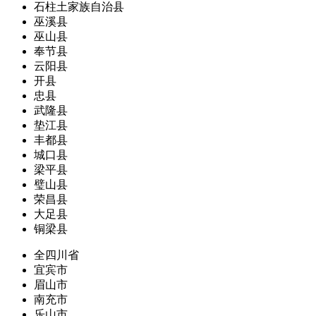
石柱土家族自治县
巫溪县
巫山县
奉节县
云阳县
开县
忠县
武隆县
垫江县
丰都县
城口县
梁平县
璧山县
荣昌县
大足县
铜梁县
全四川省
宜宾市
眉山市
南充市
乐山市