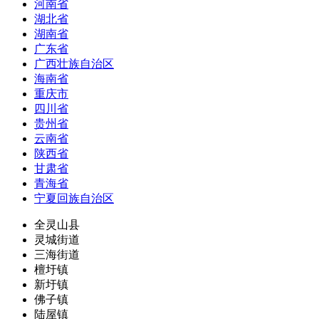
河南省
湖北省
湖南省
广东省
广西壮族自治区
海南省
重庆市
四川省
贵州省
云南省
陕西省
甘肃省
青海省
宁夏回族自治区
全灵山县
灵城街道
三海街道
檀圩镇
新圩镇
佛子镇
陆屋镇