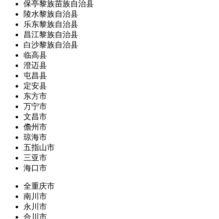
保亭黎族苗族自治县
陵水黎族自治县
乐东黎族自治县
昌江黎族自治县
白沙黎族自治县
临高县
澄迈县
屯昌县
定安县
东方市
万宁市
文昌市
儋州市
琼海市
五指山市
三亚市
海口市
全重庆市
南川市
永川市
合川市