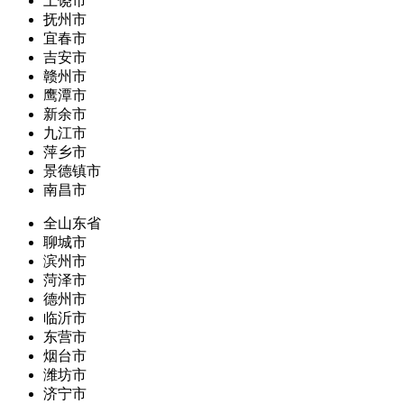
上饶市
抚州市
宜春市
吉安市
赣州市
鹰潭市
新余市
九江市
萍乡市
景德镇市
南昌市
全山东省
聊城市
滨州市
菏泽市
德州市
临沂市
东营市
烟台市
潍坊市
济宁市