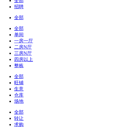
全部
招聘
全部
全部
单间
一房一厅
二房N厅
三房N厅
四房以上
整栋
全部
旺铺
生意
仓库
场地
全部
转让
求购