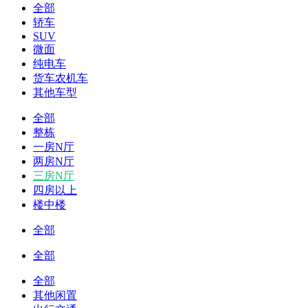
全部
轿车
SUV
微面
纯电车
货车农机车
其他车型
全部
整栋
一房N厅
两房N厅
三房N厅
四房以上
楼中楼
全部
全部
全部
其他闲置