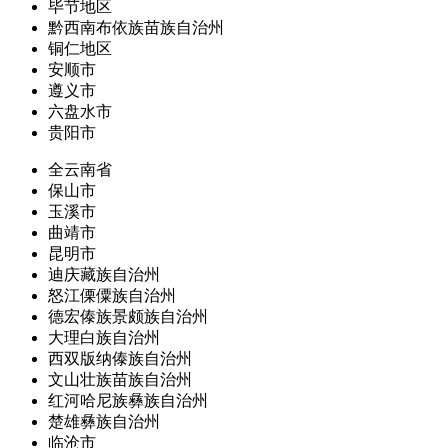
毕节地区
黔西南布依族苗族自治州
铜仁地区
安顺市
遵义市
六盘水市
贵阳市
全云南省
保山市
玉溪市
曲靖市
昆明市
迪庆藏族自治州
怒江傈僳族自治州
德宏傣族景颇族自治州
大理白族自治州
西双版纳傣族自治州
文山壮族苗族自治州
红河哈尼族彝族自治州
楚雄彝族自治州
临沧市