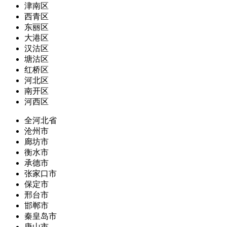
津南区
西青区
东丽区
大港区
汉沽区
塘沽区
红桥区
河北区
南开区
河西区
全河北省
沧州市
廊坊市
衡水市
承德市
张家口市
保定市
邢台市
邯郸市
秦皇岛市
唐山市