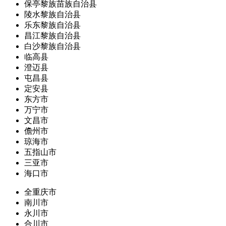
保亭黎族苗族自治县
陵水黎族自治县
乐东黎族自治县
昌江黎族自治县
白沙黎族自治县
临高县
澄迈县
屯昌县
定安县
东方市
万宁市
文昌市
儋州市
琼海市
五指山市
三亚市
海口市
全重庆市
南川市
永川市
合川市