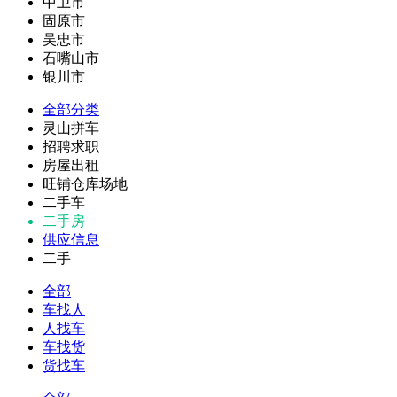
中卫市
固原市
吴忠市
石嘴山市
银川市
全部分类
灵山拼车
招聘求职
房屋出租
旺铺仓库场地
二手车
二手房
供应信息
二手
全部
车找人
人找车
车找货
货找车