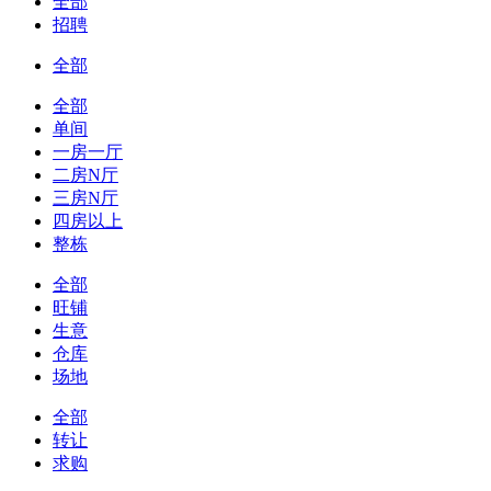
全部
招聘
全部
全部
单间
一房一厅
二房N厅
三房N厅
四房以上
整栋
全部
旺铺
生意
仓库
场地
全部
转让
求购