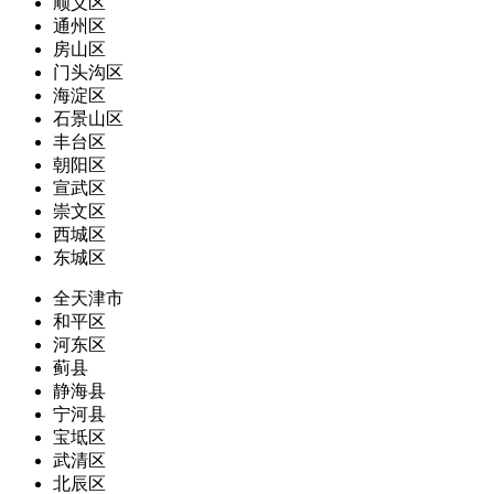
顺义区
通州区
房山区
门头沟区
海淀区
石景山区
丰台区
朝阳区
宣武区
崇文区
西城区
东城区
全天津市
和平区
河东区
蓟县
静海县
宁河县
宝坻区
武清区
北辰区