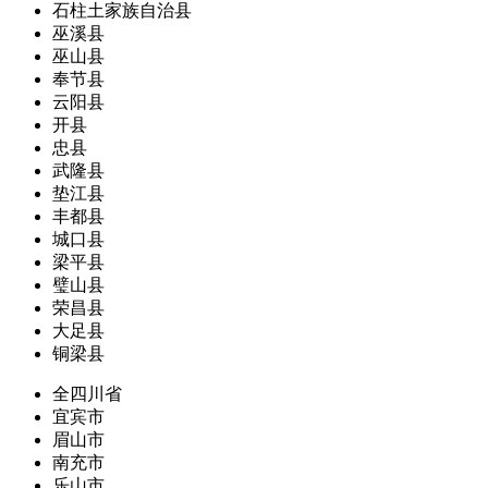
石柱土家族自治县
巫溪县
巫山县
奉节县
云阳县
开县
忠县
武隆县
垫江县
丰都县
城口县
梁平县
璧山县
荣昌县
大足县
铜梁县
全四川省
宜宾市
眉山市
南充市
乐山市