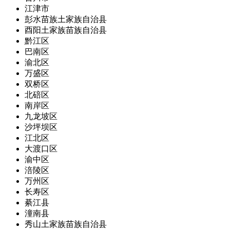
江津市
彭水苗族土家族自治县
酉阳土家族苗族自治县
黔江区
巴南区
渝北区
万盛区
双桥区
北碚区
南岸区
九龙坡区
沙坪坝区
江北区
大渡口区
渝中区
涪陵区
万州区
长寿区
綦江县
潼南县
秀山土家族苗族自治县