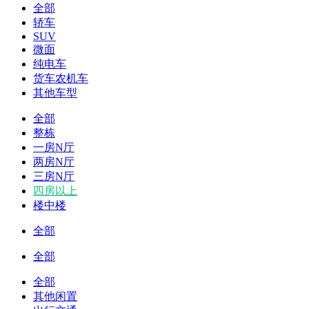
全部
轿车
SUV
微面
纯电车
货车农机车
其他车型
全部
整栋
一房N厅
两房N厅
三房N厅
四房以上
楼中楼
全部
全部
全部
其他闲置