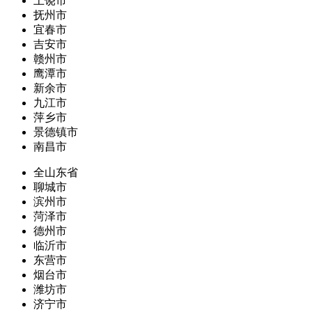
上饶市
抚州市
宜春市
吉安市
赣州市
鹰潭市
新余市
九江市
萍乡市
景德镇市
南昌市
全山东省
聊城市
滨州市
菏泽市
德州市
临沂市
东营市
烟台市
潍坊市
济宁市