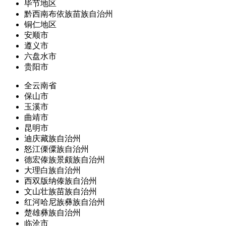
毕节地区
黔西南布依族苗族自治州
铜仁地区
安顺市
遵义市
六盘水市
贵阳市
全云南省
保山市
玉溪市
曲靖市
昆明市
迪庆藏族自治州
怒江傈僳族自治州
德宏傣族景颇族自治州
大理白族自治州
西双版纳傣族自治州
文山壮族苗族自治州
红河哈尼族彝族自治州
楚雄彝族自治州
临沧市