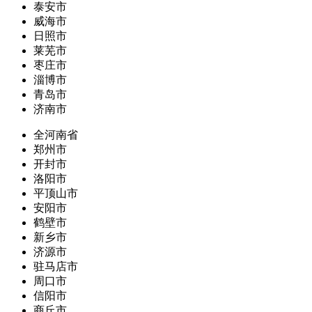
泰安市
威海市
日照市
莱芜市
枣庄市
淄博市
青岛市
济南市
全河南省
郑州市
开封市
洛阳市
平顶山市
安阳市
鹤壁市
新乡市
济源市
驻马店市
周口市
信阳市
商丘市