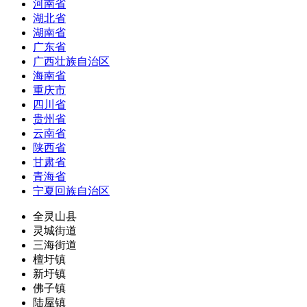
河南省
湖北省
湖南省
广东省
广西壮族自治区
海南省
重庆市
四川省
贵州省
云南省
陕西省
甘肃省
青海省
宁夏回族自治区
全灵山县
灵城街道
三海街道
檀圩镇
新圩镇
佛子镇
陆屋镇