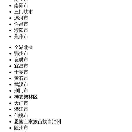
南阳市
三门峡市
漯河市
许昌市
濮阳市
焦作市
全湖北省
鄂州市
襄樊市
宜昌市
十堰市
黄石市
武汉市
荆门市
神农架林区
天门市
潜江市
仙桃市
恩施土家族苗族自治州
随州市